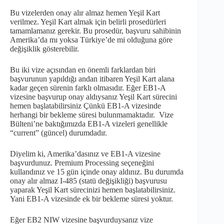
Bu vizelerden onay alır almaz hemen Yeşil Kart
verilmez. Yeşil Kart almak için belirli prosedürleri
tamamlamanız gerekir. Bu prosedür, başvuru sahibinin
Amerika’da mı yoksa Türkiye’de mi olduğuna göre
değişiklik gösterebilir.
Bu iki vize açısından en önemli farklardan biri
başvurunun yapıldığı andan itibaren Yeşil Kart alana
kadar geçen sürenin farklı olmasıdır. Eğer EB1-A
vizesine başvurup onay aldıysanız Yeşil Kart sürecini
hemen başlatabilirsiniz Çünkü EB1-A vizesinde
herhangi bir bekleme süresi bulunmamaktadır. Vize
Bülteni’ne baktığımızda EB1-A vizeleri genellikle
“current” (güncel) durumdadır.
Diyelim ki, Amerika’dasınız ve EB1-A vizesine
başvurdunuz. Premium Processing seçeneğini
kullandınız ve 15 gün içinde onay aldınız. Bu durumda
onay alır almaz I-485 (statü değişikliği) başvurusu
yaparak Yeşil Kart sürecinizi hemen başlatabilirsiniz.
Yani EB1-A vizesinde ek bir bekleme süresi yoktur.
Eğer EB2 NIW vizesine başvurduysanız vize