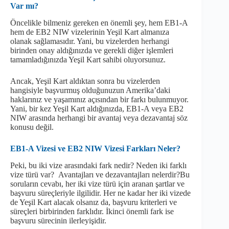
Var mı?
Öncelikle bilmeniz gereken en önemli şey, hem EB1-A
hem de EB2 NIW vizelerinin Yeşil Kart almanıza
olanak sağlamasıdır. Yani, bu vizelerden herhangi
birinden onay aldığınızda ve gerekli diğer işlemleri
tamamladığınızda Yeşil Kart sahibi oluyorsunuz.
Ancak, Yeşil Kart aldıktan sonra bu vizelerden
hangisiyle başvurmuş olduğunuzun Amerika’daki
haklarınız ve yaşamınız açısından bir farkı bulunmuyor.
Yani, bir kez Yeşil Kart aldığınızda, EB1-A veya EB2
NIW arasında herhangi bir avantaj veya dezavantaj söz
konusu değil.
EB1-A Vizesi ve EB2 NIW Vizesi Farkları Neler?
Peki, bu iki vize arasındaki fark nedir? Neden iki farklı
vize türü var? Avantajları ve dezavantajları nelerdir?Bu
soruların cevabı, her iki vize türü için aranan şartlar ve
başvuru süreçleriyle ilgilidir. Her ne kadar her iki vizede
de Yeşil Kart alacak olsanız da, başvuru kriterleri ve
süreçleri birbirinden farklıdır. İkinci önemli fark ise
başvuru sürecinin ilerleyişidir.