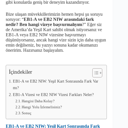
gibi konularda geniş bir deneyim kazandırıyor.
Bize ulaşan müvekkillerimizin hemen hepsi şu soruyu
soruyor: “
EB1-A ve EB2 NIW arasındaki fark
nedir? Ben hangi vizeye başvurmalıyım
?” Eğer siz
de Amerika’da Yeşil Kart sahibi olmak istiyorsanız ve
EB1-A veya EB2 NIW vizesine başvurmayı
düşünüyorsanız, ancak hangi vize sizin için daha uygun
emin değilseniz, bu yazıyı sonuna kadar okumanızı
öneririm. Hazırsanız başlayalım.
İçindekiler
EB1-A ve EB2 NIW: Yeşil Kart Sonrasında Fark Var
mı?
EB1-A Vizesi ve EB2 NIW Vizesi Farkları Neler?
Hangisi Daha Kolay?
Hangi Yolu İzlemelisiniz?
Sonuç
EB1-A ve EB2 NIW: Yeşil Kart Sonrasında Fark