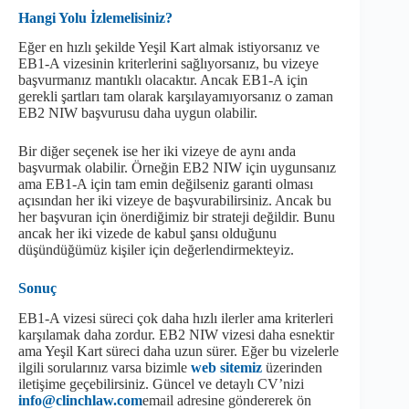
Hangi Yolu İzlemelisiniz?
Eğer en hızlı şekilde Yeşil Kart almak istiyorsanız ve
EB1-A vizesinin kriterlerini sağlıyorsanız, bu vizeye
başvurmanız mantıklı olacaktır. Ancak EB1-A için
gerekli şartları tam olarak karşılayamıyorsanız o zaman
EB2 NIW başvurusu daha uygun olabilir.
Bir diğer seçenek ise her iki vizeye de aynı anda
başvurmak olabilir. Örneğin EB2 NIW için uygunsanız
ama EB1-A için tam emin değilseniz garanti olması
açısından her iki vizeye de başvurabilirsiniz. Ancak bu
her başvuran için önerdiğimiz bir strateji değildir. Bunu
ancak her iki vizede de kabul şansı olduğunu
düşündüğümüz kişiler için değerlendirmekteyiz.
Sonuç
EB1-A vizesi süreci çok daha hızlı ilerler ama kriterleri
karşılamak daha zordur. EB2 NIW vizesi daha esnektir
ama Yeşil Kart süreci daha uzun sürer. Eğer bu vizelerle
ilgili sorularınız varsa bizimle
web sitemiz
üzerinden
iletişime geçebilirsiniz. Güncel ve detaylı CV’nizi
info@clinchlaw.com
email adresine göndererek ön