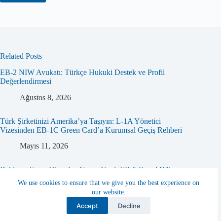
Related Posts
EB-2 NIW Avukatı: Türkçe Hukuki Destek ve Profil
Değerlendirmesi
Ağustos 8, 2026
Türk Şirketinizi Amerika’ya Taşıyın: L-1A Yönetici
Vizesinden EB-1C Green Card’a Kurumsal Geçiş Rehberi
Mayıs 11, 2026
Bekleme Sırası Olmadan Green Card: EB-5 Kırsal Bölge
(Rural TEA) Yatırımının Kritik Avantajları
We use cookies to ensure that we give you the best experience on
our website.
Nisan 26, 2026
Contact us
Accept
Decline