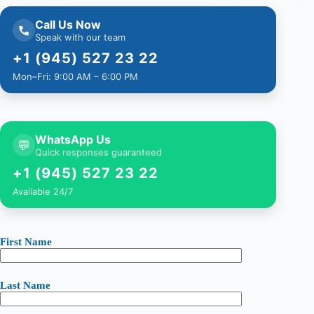
Call Us Now
Speak with our team
+1 (945) 527 23 22
Mon–Fri: 9:00 AM – 6:00 PM
WhatsApp Us
💬
Quick responses guaranteed
+1 (945) 527 23 22
Available 24/7
First Name
Last Name