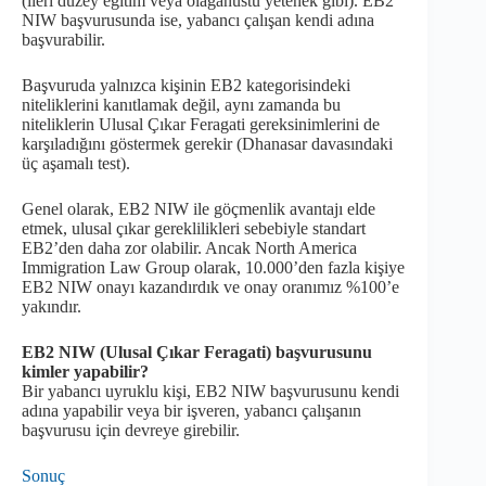
(ileri düzey eğitim veya olağanüstü yetenek gibi). EB2
NIW başvurusunda ise, yabancı çalışan kendi adına
başvurabilir.
Başvuruda yalnızca kişinin EB2 kategorisindeki
niteliklerini kanıtlamak değil, aynı zamanda bu
niteliklerin Ulusal Çıkar Feragati gereksinimlerini de
karşıladığını göstermek gerekir (Dhanasar davasındaki
üç aşamalı test).
Genel olarak, EB2 NIW ile göçmenlik avantajı elde
etmek, ulusal çıkar gereklilikleri sebebiyle standart
EB2’den daha zor olabilir. Ancak North America
Immigration Law Group olarak, 10.000’den fazla kişiye
EB2 NIW onayı kazandırdık ve onay oranımız %100’e
yakındır.
EB2 NIW (Ulusal Çıkar Feragati) başvurusunu
kimler yapabilir?
Bir yabancı uyruklu kişi, EB2 NIW başvurusunu kendi
adına yapabilir veya bir işveren, yabancı çalışanın
başvurusu için devreye girebilir.
Sonuç