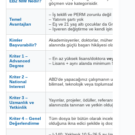
EB2 NIW Nedir?
göçmen vize kategorisidir.
– İş teklifi ve PERM zorunlu değil
Temel
– Yatırım şartı yok
Avantajları
– Eş ve 21 yaş altı çocuklar da Green Card ala
– İşveren değiştirme ve kendi işini kurma esne
Kimler
Akademisyenler, doktorlar, mühendisler, IT uzm
Başvurabilir?
alanında güçlü başarı hikâyesi olan profesyon
Kriter 1 –
– En az yüksek lisans/doktora
veya
Advanced
– Lisans + aynı alanda minimum 5 yıl ilerleyici
Degree
Kriter 2 –
ABD’de yapacağınız çalışmanın ulusal çıkar i
National
bilimsel, teknolojik veya toplumsal katkı sağl
Interest
Kriter 3 –
Yayınlar, projeler, ödüller, referans mektupla
Uzmanlık ve
alanınızda tanınan ve yetkin olduğunuzu belg
Yetkinlik
Kriter 4 – Genel
Tüm dosya bir bütün olarak incelendiğinde, s
Değerlendirme
olduğuna ikna edici şekilde iş dosyası ve avuk
– I-140: Yaklaşık 10.5–26.5 ay (merkeze göre