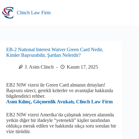
Skip
to
Clinch Law Firm
content
EB-2 National Interest Waiver Green Card Nedir,
Kimler Başvurabilir, Şartları Nelerdir?
J. Asim Clinch
Kasım 17, 2025
EB2 NIW vizesi ile Green Card almanın detayları!
Başvuru süreci, gerekli kriterler ve avantajlar hakkında
bilgilendirici rehber.
Asım Kılınç, Göçmenlik Avukatı, Clinch Law Firm
EB2 NIW vizesi Amerika’da çalışmak isteyen alanında
yetkin diğer bir ifadeyle “yetenekli” kişiler tarafından
oldukça merak edilen ve hakkında sıkça soru sorulan bir
vize türüdür.