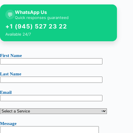
WhatsApp Us
💬
Quick responses guaranteed
+1 (945) 527 23 22
Available 24/7
First Name
Last Name
Email
Message