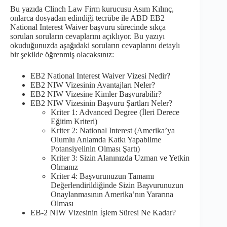
Bu yazıda Clinch Law Firm kurucusu Asım Kılınç,
onlarca dosyadan edindiği tecrübe ile ABD EB2
National Interest Waiver başvuru sürecinde sıkça
sorulan soruların cevaplarını açıklıyor. Bu yazıyı
okuduğunuzda aşağıdaki soruların cevaplarını detaylı
bir şekilde öğrenmiş olacaksınız:
EB2 National Interest Waiver Vizesi Nedir?
EB2 NIW Vizesinin Avantajları Neler?
EB2 NIW Vizesine Kimler Başvurabilir?
EB2 NIW Vizesinin Başvuru Şartları Neler?
Kriter 1: Advanced Degree (İleri Derece
Eğitim Kriteri)
Kriter 2: National Interest (Amerika’ya
Olumlu Anlamda Katkı Yapabilme
Potansiyelinin Olması Şartı)
Kriter 3: Sizin Alanınızda Uzman ve Yetkin
Olmanız
Kriter 4: Başvurunuzun Tamamı
Değerlendirildiğinde Sizin Başvurunuzun
Onaylanmasının Amerika’nın Yararına
Olması
EB-2 NIW Vizesinin İşlem Süresi Ne Kadar?