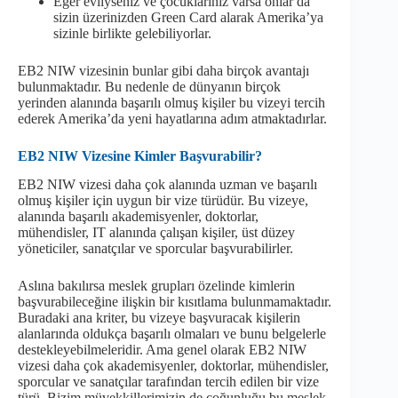
Eğer evliyseniz ve çocuklarınız varsa onlar da
sizin üzerinizden Green Card alarak Amerika’ya
sizinle birlikte gelebiliyorlar.
EB2 NIW vizesinin bunlar gibi daha birçok avantajı
bulunmaktadır. Bu nedenle de dünyanın birçok
yerinden alanında başarılı olmuş kişiler bu vizeyi tercih
ederek Amerika’da yeni hayatlarına adım atmaktadırlar.
EB2 NIW Vizesine Kimler Başvurabilir?
EB2 NIW vizesi daha çok alanında uzman ve başarılı
olmuş kişiler için uygun bir vize türüdür. Bu vizeye,
alanında başarılı akademisyenler, doktorlar,
mühendisler, IT alanında çalışan kişiler, üst düzey
yöneticiler, sanatçılar ve sporcular başvurabilirler.
Aslına bakılırsa meslek grupları özelinde kimlerin
başvurabileceğine ilişkin bir kısıtlama bulunmamaktadır.
Buradaki ana kriter, bu vizeye başvuracak kişilerin
alanlarında oldukça başarılı olmaları ve bunu belgelerle
destekleyebilmeleridir. Ama genel olarak EB2 NIW
vizesi daha çok akademisyenler, doktorlar, mühendisler,
sporcular ve sanatçılar tarafından tercih edilen bir vize
türü. Bizim müvekkillerimizin de çoğunluğu bu meslek