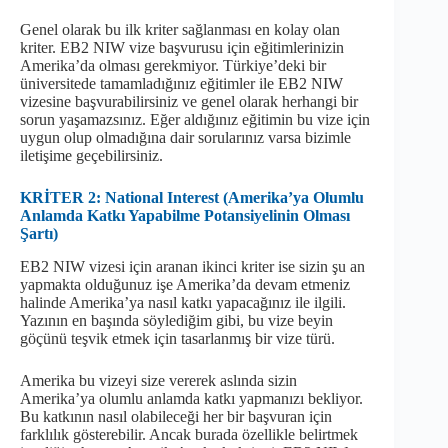
Genel olarak bu ilk kriter sağlanması en kolay olan
kriter. EB2 NIW vize başvurusu için eğitimlerinizin
Amerika’da olması gerekmiyor. Türkiye’deki bir
üniversitede tamamladığınız eğitimler ile EB2 NIW
vizesine başvurabilirsiniz ve genel olarak herhangi bir
sorun yaşamazsınız. Eğer aldığınız eğitimin bu vize için
uygun olup olmadığına dair sorularınız varsa bizimle
iletişime geçebilirsiniz.
KRİTER 2: National Interest (Amerika’ya Olumlu
Anlamda Katkı Yapabilme Potansiyelinin Olması
Şartı)
EB2 NIW vizesi için aranan ikinci kriter ise sizin şu an
yapmakta olduğunuz işe Amerika’da devam etmeniz
halinde Amerika’ya nasıl katkı yapacağınız ile ilgili.
Yazının en başında söylediğim gibi, bu vize beyin
göçünü teşvik etmek için tasarlanmış bir vize türü.
Amerika bu vizeyi size vererek aslında sizin
Amerika’ya olumlu anlamda katkı yapmanızı bekliyor.
Bu katkının nasıl olabileceği her bir başvuran için
farklılık gösterebilir. Ancak burada özellikle belirtmek