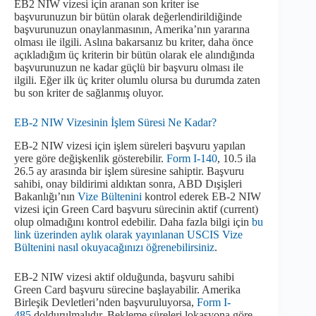
EB2 NIW vizesi için aranan son kriter ise
başvurunuzun bir bütün olarak değerlendirildiğinde
başvurunuzun onaylanmasının, Amerika’nın yararına
olması ile ilgili. Aslına bakarsanız bu kriter, daha önce
açıkladığım üç kriterin bir bütün olarak ele alındığında
başvurunuzun ne kadar güçlü bir başvuru olması ile
ilgili. Eğer ilk üç kriter olumlu olursa bu durumda zaten
bu son kriter de sağlanmış oluyor.
EB-2 NIW Vizesinin İşlem Süresi Ne Kadar?
EB-2 NIW vizesi için işlem süreleri başvuru yapılan
yere göre değişkenlik gösterebilir.
Form I-140
, 10.5 ila
26.5 ay arasında bir işlem süresine sahiptir. Başvuru
sahibi, onay bildirimi aldıktan sonra, ABD Dışişleri
Bakanlığı’nın
Vize Bültenini
kontrol ederek EB-2 NIW
vizesi için Green Card başvuru sürecinin aktif (current)
olup olmadığını kontrol edebilir. Daha fazla bilgi için
bu
link üzerinden aylık olarak yayınlanan USCIS Vize
Bültenini nasıl okuyacağınızı öğrenebilirsiniz
.
EB-2 NIW vizesi aktif olduğunda, başvuru sahibi
Green Card başvuru sürecine başlayabilir. Amerika
Birleşik Devletleri’nden başvuruluyorsa,
Form I-
485
doldurulmalıdır. Bekleme süreleri lokasyona göre