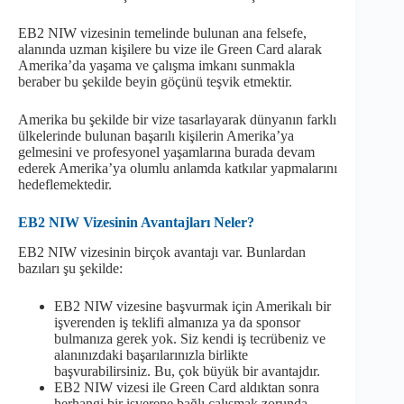
EB2 NIW vizesinin temelinde bulunan ana felsefe,
alanında uzman kişilere bu vize ile Green Card alarak
Amerika’da yaşama ve çalışma imkanı sunmakla
beraber bu şekilde beyin göçünü teşvik etmektir.
Amerika bu şekilde bir vize tasarlayarak dünyanın farklı
ülkelerinde bulunan başarılı kişilerin Amerika’ya
gelmesini ve profesyonel yaşamlarına burada devam
ederek Amerika’ya olumlu anlamda katkılar yapmalarını
hedeflemektedir.
EB2 NIW Vizesinin Avantajları Neler?
EB2 NIW vizesinin birçok avantajı var. Bunlardan
bazıları şu şekilde:
EB2 NIW vizesine başvurmak için Amerikalı bir
işverenden iş teklifi almanıza ya da sponsor
bulmanıza gerek yok. Siz kendi iş tecrübeniz ve
alanınızdaki başarılarınızla birlikte
başvurabilirsiniz. Bu, çok büyük bir avantajdır.
EB2 NIW vizesi ile Green Card aldıktan sonra
herhangi bir işverene bağlı çalışmak zorunda