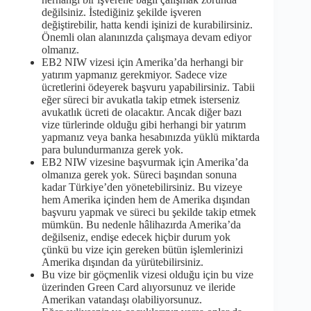
değilsiniz. İstediğiniz şekilde işveren
değiştirebilir, hatta kendi işinizi de kurabilirsiniz.
Önemli olan alanınızda çalışmaya devam ediyor
olmanız.
EB2 NIW vizesi için Amerika’da herhangi bir
yatırım yapmanız gerekmiyor. Sadece vize
ücretlerini ödeyerek başvuru yapabilirsiniz. Tabii
eğer süreci bir avukatla takip etmek isterseniz
avukatlık ücreti de olacaktır. Ancak diğer bazı
vize türlerinde olduğu gibi herhangi bir yatırım
yapmanız veya banka hesabınızda yüklü miktarda
para bulundurmanıza gerek yok.
EB2 NIW vizesine başvurmak için Amerika’da
olmanıza gerek yok. Süreci başından sonuna
kadar Türkiye’den yönetebilirsiniz. Bu vizeye
hem Amerika içinden hem de Amerika dışından
başvuru yapmak ve süreci bu şekilde takip etmek
mümkün. Bu nedenle hâlihazırda Amerika’da
değilseniz, endişe edecek hiçbir durum yok
çünkü bu vize için gereken bütün işlemlerinizi
Amerika dışından da yürütebilirsiniz.
Bu vize bir göçmenlik vizesi olduğu için bu vize
üzerinden Green Card alıyorsunuz ve ileride
Amerikan vatandaşı olabiliyorsunuz.