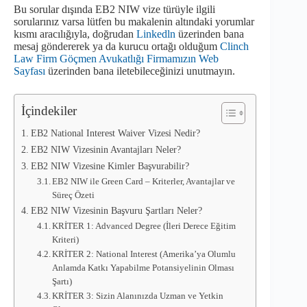
Bu sorular dışında EB2 NIW vize türüyle ilgili
sorularınız varsa lütfen bu makalenin altındaki yorumlar
kısmı aracılığıyla, doğrudan
Linkedln
üzerinden bana
mesaj göndererek ya da kurucu ortağı olduğum
Clinch
Law Firm Göçmen Avukatlığı Firmamızın Web
Sayfası
üzerinden bana iletebileceğinizi unutmayın.
İçindekiler
EB2 National Interest Waiver Vizesi Nedir?
EB2 NIW Vizesinin Avantajları Neler?
EB2 NIW Vizesine Kimler Başvurabilir?
EB2 NIW ile Green Card – Kriterler, Avantajlar ve
Süreç Özeti
EB2 NIW Vizesinin Başvuru Şartları Neler?
KRİTER 1: Advanced Degree (İleri Derece Eğitim
Kriteri)
KRİTER 2: National Interest (Amerika’ya Olumlu
Anlamda Katkı Yapabilme Potansiyelinin Olması
Şartı)
KRİTER 3: Sizin Alanınızda Uzman ve Yetkin