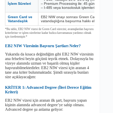
İşlem Süreleri
– Premium Processing ile: 45 güne kadar
– I-485 veya konsolosluk işlemleri: Ek olarak b
Green Card ve
EB2 NIW onayı sonrası Green Card alabilir; A
Vatandaşlık
vatandaşlığına başvurma hakkı elde edebilirsi
*Bu tablo, EB2 NIW vizesi ile Green Card sürecini; avantajlardan başvuru
kriterlerine ve işlem sürelerine kadar hızlıca kavramanıza yardımcı olmak
için özetlenmiştir.*
EB2 NIW Vizesinin Başvuru Şartları Neler?
Yukarıda da kısaca değindiğim gibi EB2 NIW vizesinin
ana felsefesi beyin göçünü teşvik etmek. Dolayısıyla bu
vizeye alanında uzman ve başarılı olmuş kişiler
başvurabilmektedirler. EB2 NIW vizesi için aranan 4
tane ana kriter bulunmaktadır. Şimdi sırasıyla bunları
size açıklayacağım:
KRİTER 1: Advanced Degree (İleri Derece Eğitim
Kriteri)
EB2 NIW vizesi için aranan ilk şart, başvuru yapan
kişinin alanında advanced degree’ye sahip olması.
Advanced degree şu anlama geliyor: