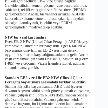
Bu kategori özellikle EB-2 vize türüne bağlıdır.
Genelde istihdam temelli göçmen vize başvurularında,
sabit bir iş teklifi ve iş gücü sertifikası süreci (PERM)
gerekmektedir. Ancak, bir yabancı uyruklu, ABD’de
kalıcı olarak ikamet etmenin ulusal çıkar için faydalı
olacağını kanıtlayarak, iş teklifi veya PERM
gerekliliğinden muafiyet talep edebilir.
NIW bir yeşil kart mıdır?
Evet, EB-2 NIW (Ulusal Çıkar Feragati), ABD’de yeşil
kart başvuru sürecinin bir parçasıdır. Eğer I-140 NIW
başvurunuz onaylanırsa, EB-2 vizesi için gerekli
uygunluk şartlarını karşıladığınız anlamına gelir. Ancak,
yeşil kart almak için Statü Değişikliği başvurusu (Form
I-485) veya Göçmen Vizesi İşlemleri gibi ek adımları
tamamlamanız gerekir.
Standart EB2 vizesi ile EB2 NIW (Ulusal Çıkar
Feragati) başvuruları arasındaki farklar nelerdir?
Standart bir EB2 başvurusunda, ABD’deki işveren
davanın başvuru sahibi olarak görev yapmalı ve işveren,
yabancı çalışan için Form I-140’ı doldurmadan önce iş
gücü sertifikası almalıdır. Yabancı çalışana “lehdar”
denir ve başvuru, bu kişinin niteliklerini kanıtlamalıdır