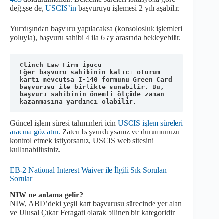
değişse de,
USCIS’in
başvuruyu işlemesi 2 yılı aşabilir.
Yurtdışından başvuru yapılacaksa (konsolosluk işlemleri
yoluyla), başvuru sahibi 4 ila 6 ay arasında bekleyebilir.
Clinch Law Firm İpucu
Eğer başvuru sahibinin kalıcı oturum 
kartı mevcutsa I-140 formunu Green Card 
başvurusu ile birlikte sunabilir. Bu, 
başvuru sahibinin önemli ölçüde zaman 
kazanmasına yardımcı olabilir.
Güncel işlem süresi tahminleri için
USCIS işlem süreleri
aracına göz atın.
Zaten başvurduysanız ve durumunuzu
kontrol etmek istiyorsanız, USCIS web sitesini
kullanabilirsiniz.
EB-2 National Interest Waiver ile İlgili Sık Sorulan
Sorular
NIW ne anlama gelir?
NIW, ABD’deki yeşil kart başvurusu sürecinde yer alan
ve Ulusal Çıkar Feragati olarak bilinen bir kategoridir.