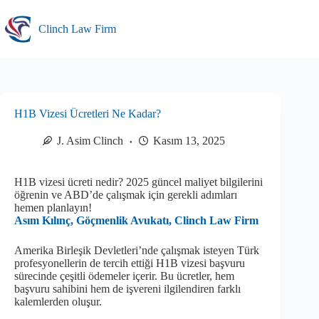
Skip
to
Clinch Law Firm
content
H1B Vizesi Ücretleri Ne Kadar?
J. Asim Clinch
Kasım 13, 2025
H1B vizesi ücreti nedir? 2025 güncel maliyet bilgilerini
öğrenin ve ABD’de çalışmak için gerekli adımları
hemen planlayın!
Asım Kılınç, Göçmenlik Avukatı, Clinch Law Firm
Amerika Birleşik Devletleri’nde çalışmak isteyen Türk
profesyonellerin de tercih ettiği H1B vizesi başvuru
sürecinde çeşitli ödemeler içerir. Bu ücretler, hem
başvuru sahibini hem de işvereni ilgilendiren farklı
kalemlerden oluşur.