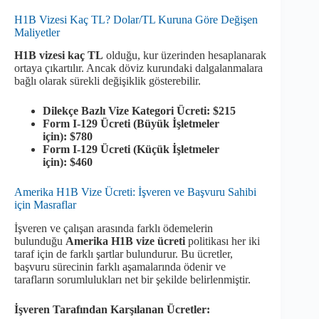
H1B Vizesi Kaç TL? Dolar/TL Kuruna Göre Değişen
Maliyetler
H1B vizesi kaç TL
olduğu, kur üzerinden hesaplanarak
ortaya çıkartılır. Ancak döviz kurundaki dalgalanmalara
bağlı olarak sürekli değişiklik gösterebilir.
Dilekçe Bazlı Vize Kategori Ücreti: $215
Form I-129 Ücreti (Büyük İşletmeler
için): $780
Form I-129 Ücreti (Küçük İşletmeler
için): $460
Amerika H1B Vize Ücreti: İşveren ve Başvuru Sahibi
için Masraflar
İşveren ve çalışan arasında farklı ödemelerin
bulunduğu
Amerika H1B vize ücreti
politikası her iki
taraf için de farklı şartlar bulundurur. Bu ücretler,
başvuru sürecinin farklı aşamalarında ödenir ve
tarafların sorumlulukları net bir şekilde belirlenmiştir.
İşveren Tarafından Karşılanan Ücretler: