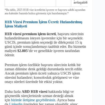
anlaşabilir)
*Bu tablo, 2025 H1B vize ücretlerini işveren ve başvuru sahibi açısından
ana kalemler bazında hızlıca görmeniz için hazırlanmıştır.*
H1B Vizesi Premium İşlem Ücreti: Hızlandırılmış
İşlem Maliyeti
H1B vizesi premium işlem ücreti
, başvuru sürecinin
hızlandırılmasını isteyen işverenler için bir seçenektir.
USCIS, premium işlem seçeneği ile dilekçenizi 15 iş
günü içinde sonuçlandırmayı taahhüt eder. Bu hizmetin
maliyeti
$2.805
’dir ve genellikle işveren tarafından
ödenir.
Premium işlem özellikle başvuru sürecinin kritik bir
zaman dilimine denk geldiği durumlarda tercih edilir.
Ancak premium işlem ücreti yalnızca USCIS işlem
süresini hızlandırır; konsolosluk görüşmesi ve vize
onayı süreleri üzerinde bir etkisi yoktur.
Daha fazla
ABD H1B vizesi
hakkında bilgi ve
göçmenlik süreçlerinizde uzman desteği almak
için
bizimle iletişime geçebilirsiniz
. Ayrıca bana
da
Linkedin
üzerinden her zaman ulaşabilir, süreç