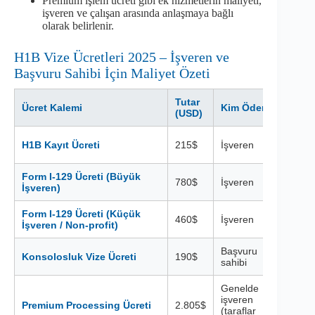
Premium işlem ücreti gibi ek hizmetlerin maliyeti,
işveren ve çalışan arasında anlaşmaya bağlı
olarak belirlenir.
H1B Vize Ücretleri 2025 – İşveren ve
Başvuru Sahibi İçin Maliyet Özeti
Tutar
Ücret Kalemi
Kim Öder?
Açıkl
(USD)
H1B k
H1B Kayıt Ücreti
215$
İşveren
ücretid
Form I-129 Ücreti (Büyük
Büyük 
780$
İşveren
İşveren)
dosyal
Form I-129 Ücreti (Küçük
Küçük
460$
İşveren
İşveren / Non-profit)
için d
Başvuru
ABD K
Konsolosluk Vize Ücreti
190$
sahibi
standa
Genelde
işveren
USCIS’
Premium Processing Ücreti
2.805$
(taraflar
hızlan