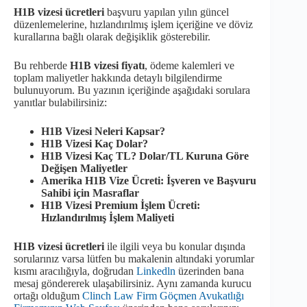
H1B vizesi ücretleri
başvuru yapılan yılın güncel
düzenlemelerine, hızlandırılmış işlem içeriğine ve döviz
kurallarına bağlı olarak değişiklik gösterebilir.
Bu rehberde
H1B vizesi fiyatı
, ödeme kalemleri ve
toplam maliyetler hakkında detaylı bilgilendirme
bulunuyorum. Bu yazının içeriğinde aşağıdaki sorulara
yanıtlar bulabilirsiniz:
H1B Vizesi Neleri Kapsar?
H1B Vizesi Kaç Dolar?
H1B Vizesi Kaç TL? Dolar/TL Kuruna Göre
Değişen Maliyetler
Amerika H1B Vize Ücreti: İşveren ve Başvuru
Sahibi için Masraflar
H1B Vizesi Premium İşlem Ücreti:
Hızlandırılmış İşlem Maliyeti
H1B vizesi ücretleri
ile ilgili veya bu konular dışında
sorularınız varsa lütfen bu makalenin altındaki yorumlar
kısmı aracılığıyla, doğrudan
Linkedln
üzerinden bana
mesaj göndererek ulaşabilirsiniz. Aynı zamanda kurucu
ortağı olduğum
Clinch Law Firm Göçmen Avukatlığı