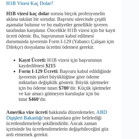
H1B Vizesi Kaç Dolar?
H1B vizesi kaç dolar
sorusu birçok profesyonelin
aklına takılan bir sorudur. Başvuru sürecinde çeşitli
aşamalar bulunur ve bu maliyetler genellikle işveren
tarafından karşılanır. Öncelikle H1B vizesi için bir kayıt
ücreti ödenir. Bu, başvurunun kabul edilmesi
durumunda işverenin Form I-129 (Yabancı Çalışan için
Dilekçe) dosyalama ücretini ödemesi gerekir.
Kayıt Ücreti:
H1B vizesi için başvurunun
kaydedilmesi
$215
Form I-129 Ücreti:
Başvuru kabul edildiğinde
işverenin şirket büyüklüğüne göre ödeme
miktarları değişiklik gösterir. Büyük işletmeler
için bu ödeme tutarı
$780
‘dır. Küçük işletmeler
ve kar amacı gütmeyen kuruluşlar için bu
tutar
$460
‘dır.
Amerika vize ücreti
hakkında düzenlemeler,
ABD
Dışişleri Bakanlığı
‘nın kanunlara göre belirlediği
ücretlendirmelerle şekillendirilir. Ancak zaman
içerisinde bu ücretlendirmelerin değişebileceğini göz
ardı etmemek gerekir.