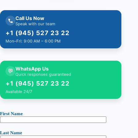
Call Us Now
Speak with our team
+1 (945) 527 23 22
Mon–Fri: 9:00 AM – 6:00 PM
WhatsApp Us
💬
Quick responses guaranteed
+1 (945) 527 23 22
Available 24/7
First Name
Last Name