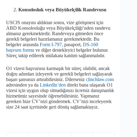
Konsolosluk veya Büyükelçilik Randevusu
USCIS onayını aldıktan sonra, vize görüşmesi için
ABD Konsolosluğu veya Büyükelçiliği’nden randevu
almanız gerekmektedir. Randevuya gitmeden önce
gerekli belgeleri hazırlamanız gerekmektedir. Bu
belgeler arasında
Form I-797
, pasaport,
DS-160
başvuru formu
ve diğer destekleyici belgeler bulunur.
Süreç takip edilerek mülakata katılım sağlanmalıdır.
O1 vizesi başvurusu karmaşık bir süreç olabilir, ancak
doğru adımları izleyerek ve gerekli belgeleri sağlayarak
başarı şansınızı artırabilirsiniz. Dilerseniz
clinchlaw.com
adresinden ya da
Linkedln’den
direkt bana ulaşarak O1
vizesi için uygun olup olmadığınızı ücretsiz danışmanlık
hizmetimiz sayesinde öğrenebilirsiniz. Yapmanız
gereken bize CV’nizi göndermek. CV’nizi inceleyerek
size 24 saat içerisinde geri dönüş sağlamaktayız.