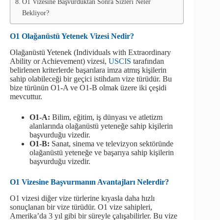
O1 Vizesine Başvurduktan Sonra Sizleri Neler
Bekliyor?
O1
Olağanüstü Yetenek Vizesi Nedir?
Olağanüstü Yetenek (Individuals with Extraordinary
Ability or Achievement) vizesi,
USCIS
tarafından
belirlenen kriterlerde başarılara imza atmış kişilerin
sahip olabileceği bir geçici istihdam vize türüdür. Bu
bize türünün O1-A ve O1-B olmak üzere iki çeşidi
mevcuttur.
O1-A:
Bilim, eğitim, iş dünyası ve atletizm
alanlarında olağanüstü yeteneğe sahip kişilerin
başvurduğu vizedir.
O1-B:
Sanat, sinema ve televizyon sektöründe
olağanüstü yeteneğe ve başarıya sahip kişilerin
başvurduğu vizedir.
O1 Vizesine Başvurmanın Avantajları Nelerdir?
O1 vizesi diğer vize türlerine kıyasla daha hızlı
sonuçlanan bir vize türüdür. O1 vize sahipleri,
Amerika’da 3 yıl gibi bir süreyle çalışabilirler. Bu vize