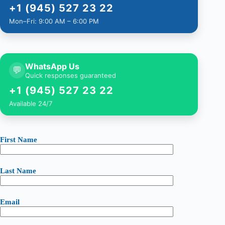
+1 (945) 527 23 22
Mon–Fri: 9:00 AM – 6:00 PM
WhatsApp Us
💬
Quick responses guaranteed
+1 (945) 527 23 22
Available 24/7
First Name
Last Name
Email