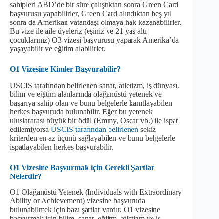
sahipleri ABD’de bir süre çalıştıktan sonra Green Card
başvurusu yapabilirler, Green Card alındıktan beş yıl
sonra da Amerikan vatandaşı olmaya hak kazanabilirler.
Bu vize ile aile üyeleriz (eşiniz ve 21 yaş altı
çocuklarınız) O3 vizesi başvurusu yaparak Amerika’da
yaşayabilir ve eğitim alabilirler.
O1 Vizesine Kimler Başvurabilir?
USCIS tarafından belirlenen sanat, atletizm, iş dünyası,
bilim ve eğitim alanlarında olağanüstü yetenek ve
başarıya sahip olan ve bunu belgelerle kanıtlayabilen
herkes başvuruda bulunabilir. Eğer bu yetenek
uluslararası büyük bir ödül (Emmy, Oscar vb.) ile ispat
edilemiyorsa
USCIS tarafından belirlenen
sekiz
kriterden en az üçünü sağlayabilen ve bunu belgelerle
ispatlayabilen herkes başvurabilir.
O1 Vizesine Başvurmak için Gerekli Şartlar
Nelerdir?
O1 Olağanüstü Yetenek (Individuals with Extraordinary
Ability or Achievement) vizesine başvuruda
bulunabilmek için bazı şartlar vardır. O1 vizesine
başvurmak için bilim, sanat, eğiitm, atletizm ve iş