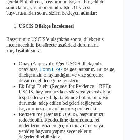
gerektiğini bilmek, başvurunun başarılı bir şekilde
sonuçlanması için önemlidir. İşte O1 vizesi
başvurusundan sonra sizleri bekleyen adımlar:
USCIS Dilekçe İncelemesi
Başvurunuz USCIS’e ulaştıktan sonra, dilekçeniz
incelenecektir. Bu süreçte aşağıdaki durumlarla
karşılaşabilirsiniz:
Onay (Approval): Eğer USCIS dilekçenizi
onaylarsa,
Form I-797
belgesi alırsınız. Bu belge,
dilekçenizin onaylandığını ve vize sürecine
devam edebileceğinizi gösterir.
Ek Bilgi Talebi (Request for Evidence – RFE):
USCIS, başvurunuzda eksik veya yetersiz bilgi
tespit ederse ek bilgi talebinde bulunabilir. Bu
durumda, talep edilen belgeleri sağlayarak
başvurunuzu tamamlamanız gerekecektir.
Reddedilme (Denial): USCIS, başvurunuzu
reddedebilir. Reddedilme durumunda, ret
nedenlerini gözden geçirip itiraz etme veya
yeniden başvuru yapma seçeneklerini
değerlendirebilirsiniz.