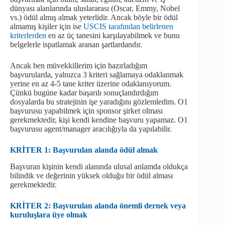
dünyası alanlarında uluslararası (Oscar, Emmy, Nobel
vs.) ödül almış almak yeterlidir. Ancak böyle bir ödül
almamış kişiler için ise
USCIS tarafından belirlenen
kriterlerden
en az üç tanesini karşılayabilmek ve bunu
belgelerle ispatlamak aranan şartlardandır.
Ancak ben müvekkillerim için hazırladığım
başvurularda, yalnızca 3 kriteri sağlamaya odaklanmak
yerine en az 4-5 tane kriter üzerine odaklanıyorum.
Çünkü bugüne kadar başarılı sonuçlandırdığım
dosyalarda bu stratejinin işe yaradığını gözlemledim. O1
başvurusu yapabilmek için sponsor şirket olması
gerekmektedir, kişi kendi kendine başvuru yapamaz. O1
başvurusu agent/manager aracılığıyla da yapılabilir.
KRİTER 1: Başvurulan alanda ödül almak
Başvuran kişinin kendi alanında ulusal anlamda oldukça
bilindik ve değerinin yüksek olduğu bir ödül alması
gerekmektedir.
KRİTER 2: Başvurulan alanda önemli dernek veya
kuruluşlara üye olmak