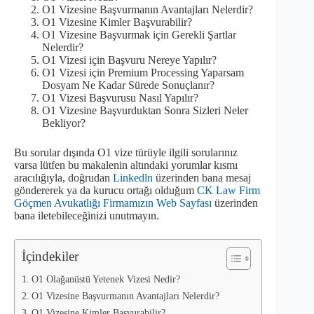
O1 Vizesine Başvurmanın Avantajları Nelerdir?
O1 Vizesine Kimler Başvurabilir?
O1 Vizesine Başvurmak için Gerekli Şartlar
Nelerdir?
O1 Vizesi için Başvuru Nereye Yapılır?
O1 Vizesi için Premium Processing Yaparsam
Dosyam Ne Kadar Sürede Sonuçlanır?
O1 Vizesi Başvurusu Nasıl Yapılır?
O1 Vizesine Başvurduktan Sonra Sizleri Neler
Bekliyor?
Bu sorular dışında O1 vize türüyle ilgili sorularınız
varsa lütfen bu makalenin altındaki yorumlar kısmı
aracılığıyla, doğrudan
Linkedln
üzerinden bana mesaj
göndererek ya da kurucu ortağı olduğum
CK Law Firm
Göçmen Avukatlığı Firmamızın Web Sayfası
üzerinden
bana iletebileceğinizi unutmayın.
İçindekiler
O1 Olağanüstü Yetenek Vizesi Nedir?
O1 Vizesine Başvurmanın Avantajları Nelerdir?
O1 Vizesine Kimler Başvurabilir?