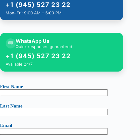
+1 (945) 527 23 22
Mon–Fri: 9:00 AM – 6:00 PM
WhatsApp Us
💬
Quick responses guaranteed
+1 (945) 527 23 22
Available 24/7
First Name
Last Name
Email