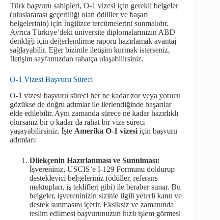
Türk başvuru sahipleri, O-1 vizesi için gerekli belgeler
(uluslararası geçerliliği olan ödüller ve başarı
belgelerinin) için İngilizce tercümelerini sunmalıdır.
Ayrıca Türkiye’deki üniversite diplomalarınızın ABD
denkliği için değerlendirme raporu hazırlamak avantaj
sağlayabilir. Eğer bizimle iletişim kurmak isterseniz,
İletişim sayfamızdan rahatça ulaşabilirsiniz.
O-1 Vizesi Başvuru Süreci
O-1 vizesi başvuru süreci her ne kadar zor veya yorucu
gözükse de doğru adımlar ile ilerlendiğinde başarılar
elde edilebilir. Aynı zamanda sürece ne kadar hazırlıklı
olursanız bir o kadar da rahat bir vize süreci
yaşayabilirsiniz. İşte
Amerika O-1 vizesi
için başvuru
adımları:
Dilekçenin Hazırlanması ve Sunulması:
İşvereniniz, USCIS’e I-129 Formunu doldurup
destekleyici belgeleriniz (ödüller, referans
mektupları, iş teklifleri gibi) ile beraber sunar. Bu
belgeler, işvereninizin sizinle ilgili yeterli kanıt ve
destek sunmasını içerir. Eksiksiz ve zamanında
teslim edilmesi başvurunuzun hızlı işlem görmesi