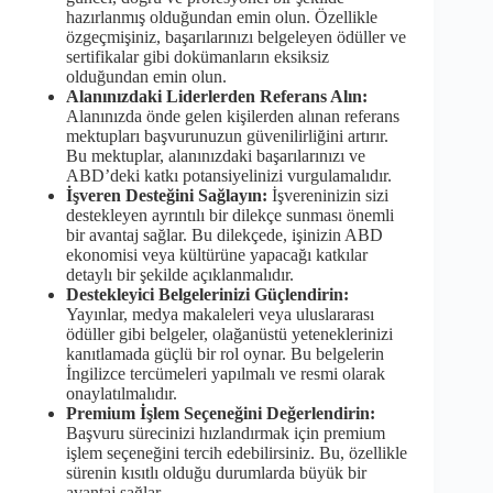
hazırlanmış olduğundan emin olun. Özellikle
özgeçmişiniz, başarılarınızı belgeleyen ödüller ve
sertifikalar gibi dokümanların eksiksiz
olduğundan emin olun.
Alanınızdaki Liderlerden Referans Alın:
Alanınızda önde gelen kişilerden alınan referans
mektupları başvurunuzun güvenilirliğini artırır.
Bu mektuplar, alanınızdaki başarılarınızı ve
ABD’deki katkı potansiyelinizi vurgulamalıdır.
İşveren Desteğini Sağlayın:
İşvereninizin sizi
destekleyen ayrıntılı bir dilekçe sunması önemli
bir avantaj sağlar. Bu dilekçede, işinizin ABD
ekonomisi veya kültürüne yapacağı katkılar
detaylı bir şekilde açıklanmalıdır.
Destekleyici Belgelerinizi Güçlendirin:
Yayınlar, medya makaleleri veya uluslararası
ödüller gibi belgeler, olağanüstü yeteneklerinizi
kanıtlamada güçlü bir rol oynar. Bu belgelerin
İngilizce tercümeleri yapılmalı ve resmi olarak
onaylatılmalıdır.
Premium İşlem Seçeneğini Değerlendirin:
Başvuru sürecinizi hızlandırmak için premium
işlem seçeneğini tercih edebilirsiniz. Bu, özellikle
sürenin kısıtlı olduğu durumlarda büyük bir
avantaj sağlar.