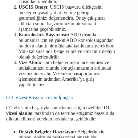
açısından önemlidir.
USCIS Onayı:
USCIS başvuru dilekçesini
inceler ve yasal şartları yerine getirip
getirmediğinizi değerlendirir. Onay çıkışınızı
aldıktan sonra başvurunuzun bir sonraki
aşamasına geçebilirsiniz.
Konsolosluk Başvurusu:
ABD dışında
bulunanlar için en yakın ABD konsolosluğundan
randevu alarak bir mülakata katılmanız gerekiyor.
Mülakat sırasında belgeleriniz ve amacınız detaylı
olarak değerlendirilir.
Vize Alımı:
Tüm belgelerinizin incelenmesi ve
mülakatınızın olumlu sonuçlanmasının ardından
vizeniz onay alır. Vizenizin pasaportunuza
işlenmesinin ardından Amerika’ya giriş
yapabilirsiniz.
O-1 Vizesi Başvurusu için İpuçları
O1 vizesinin başarıyla sonuçlanması için özellikle
O1
vizesi alanlar
tarafından da tecrübe ettiğimiz başvuruda
dikkat edilmesi gereken noktalar şu şekildedir:
Detaylı Belgeler Hazırlayın:
Belgelerinizin
güncel, doğru ve profesyonel bir şekilde