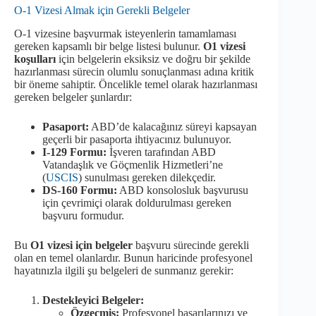
O-1 Vizesi Almak için Gerekli Belgeler
O-1 vizesine başvurmak isteyenlerin tamamlaması
gereken kapsamlı bir belge listesi bulunur.
O1 vizesi
koşulları
için belgelerin eksiksiz ve doğru bir şekilde
hazırlanması sürecin olumlu sonuçlanması adına kritik
bir öneme sahiptir. Öncelikle temel olarak hazırlanması
gereken belgeler şunlardır:
Pasaport:
ABD’de kalacağınız süreyi kapsayan
geçerli bir pasaporta ihtiyacınız bulunuyor.
I-129 Formu:
İşveren tarafından ABD
Vatandaşlık ve Göçmenlik Hizmetleri’ne
(
USCIS
) sunulması gereken dilekçedir.
DS-160 Formu:
ABD konsolosluk başvurusu
için çevrimiçi olarak doldurulması gereken
başvuru formudur.
Bu
O1 vizesi için belgeler
başvuru sürecinde gerekli
olan en temel olanlardır. Bunun haricinde profesyonel
hayatınızla ilgili şu belgeleri de sunmanız gerekir:
Destekleyici Belgeler:
Özgeçmiş:
Profesyonel başarılarınızı ve