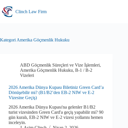
Skip
to
Clinch Law Firm
content
Kategori
Amerika Göçmenlik Hukuku
ABD Göçmenlik Süreçleri ve Vize İşlemleri
,
Amerika Göçmenlik Hukuku
,
B-1 / B-2
Vizeleri
2026 Amerika Dünya Kupası Biletiniz Green Card’a
Dönüşebilir mi? (B1/B2’den EB-2 NIW ve E-2
Vizesine Geçiş)
2026 Amerika Dünya Kupası'na gelenler B1/B2
turist vizesinden Green Card'a geçiş yapabilir mi? 90
gün kuralı, EB-2 NIW ve E-2 vizesi yollarını hemen
inceleyin.
J. Asim Clinch
Nisan 2, 2026