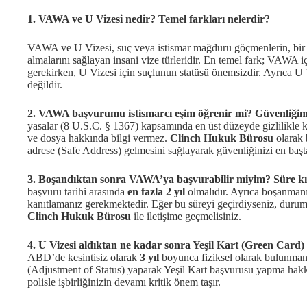
1. VAWA ve U Vizesi nedir? Temel farkları nelerdir?
VAWA ve U Vizesi, suç veya istismar mağduru göçmenlerin, bir 
almalarını sağlayan insani vize türleridir. En temel fark; VAWA i
gerekirken, U Vizesi için suçlunun statüsü önemsizdir. Ayrıca U 
değildir.
2. VAWA başvurumu istismarcı eşim öğrenir mi? Güvenliğim 
yasalar (8 U.S.C. § 1367) kapsamında en üst düzeyde gizlilikle k
ve dosya hakkında bilgi vermez.
Clinch Hukuk Bürosu
olarak 
adrese (Safe Address) gelmesini sağlayarak güvenliğinizi en başt
3. Boşandıktan sonra VAWA’ya başvurabilir miyim? Süre kıs
başvuru tarihi arasında
en fazla 2 yıl
olmalıdır. Ayrıca boşanmanın
kanıtlamanız gerekmektedir. Eğer bu süreyi geçirdiyseniz, durum
Clinch Hukuk Bürosu
ile iletişime geçmelisiniz.
4. U Vizesi aldıktan ne kadar sonra Yeşil Kart (Green Card) 
ABD’de kesintisiz olarak
3 yıl
boyunca fiziksel olarak bulunmanız
(Adjustment of Status) yaparak Yeşil Kart başvurusu yapma hakkı 
polisle işbirliğinizin devamı kritik önem taşır.