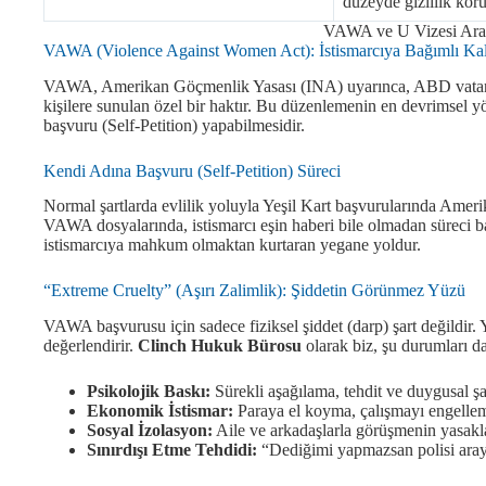
düzeyde gizlilik koru
VAWA ve U Vizesi Aras
VAWA (Violence Against Women Act): İstismarcıya Bağımlı Ka
VAWA, Amerikan Göçmenlik Yasası (INA) uyarınca, ABD vatandaş
kişilere sunulan özel bir haktır. Bu düzenlemenin en devrimsel 
başvuru (Self-Petition) yapabilmesidir.
Kendi Adına Başvuru (Self-Petition) Süreci
Normal şartlarda evlilik yoluyla Yeşil Kart başvurularında Ameri
VAWA dosyalarında, istismarcı eşin haberi bile olmadan süreci 
istismarcıya mahkum olmaktan kurtaran yegane yoldur.
“Extreme Cruelty” (Aşırı Zalimlik): Şiddetin Görünmez Yüzü
VAWA başvurusu için sadece fiziksel şiddet (darp) şart değildir. 
değerlendirir.
Clinch Hukuk Bürosu
olarak biz, şu durumları 
Psikolojik Baskı:
Sürekli aşağılama, tehdit ve duygusal şa
Ekonomik İstismar:
Paraya el koyma, çalışmayı engelle
Sosyal İzolasyon:
Aile ve arkadaşlarla görüşmenin yasakl
Sınırdışı Etme Tehdidi:
“Dediğimi yapmazsan polisi arayıp 