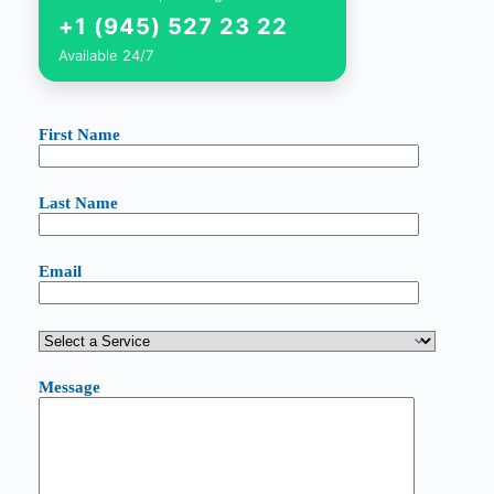
+1 (945) 527 23 22
Available 24/7
First Name
Last Name
Email
Message