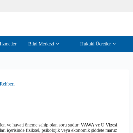
izmetler
Bilgi Merkezi
Hukuki Ücretler
 Rehberi
en ve hayati öneme sahip olan soru şudur:
VAWA ve U Vizesi
arı içerisinde fiziksel, psikolojik veya ekonomik şiddete maruz