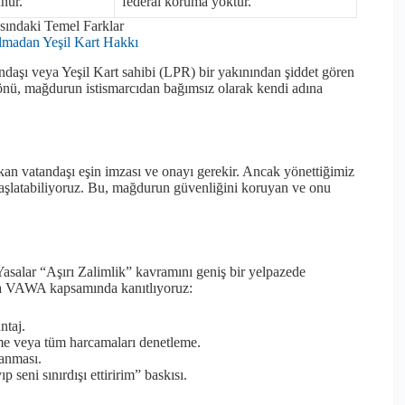
nur.
federal koruma yoktur.
ındaki Temel Farklar
lmadan Yeşil Kart Hakkı
ı veya Yeşil Kart sahibi (LPR) bir yakınından şiddet gören
yönü, mağdurun istismarcıdan bağımsız olarak kendi adına
kan vatandaşı eşin imzası ve onayı gerekir. Ancak yönettiğimiz
başlatabiliyoruz. Bu, mağdurun güvenliğini koruyan ve onu
Yasalar “Aşırı Zalimlik” kavramını geniş bir yelpazede
da VAWA kapsamında kanıtlıyoruz:
ntaj.
me veya tüm harcamaları denetleme.
anması.
seni sınırdışı ettiririm” baskısı.