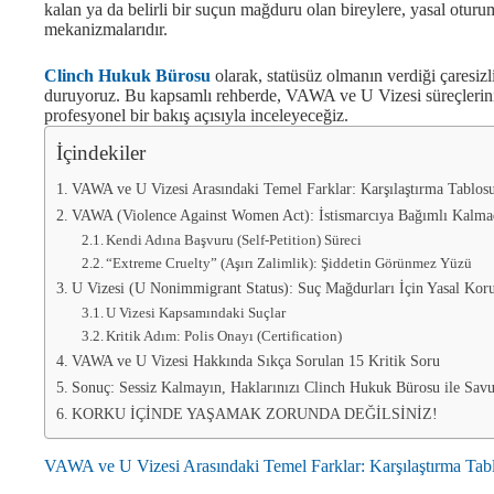
kalan ya da belirli bir suçun mağduru olan bireylere, yasal otur
mekanizmalarıdır.
Clinch Hukuk Bürosu
olarak, statüsüz olmanın verdiği çaresizli
duruyoruz. Bu kapsamlı rehberde, VAWA ve U Vizesi süreçlerini, ba
profesyonel bir bakış açısıyla inceleyeceğiz.
İçindekiler
VAWA ve U Vizesi Arasındaki Temel Farklar: Karşılaştırma Tablos
VAWA (Violence Against Women Act): İstismarcıya Bağımlı Kalmad
Kendi Adına Başvuru (Self-Petition) Süreci
“Extreme Cruelty” (Aşırı Zalimlik): Şiddetin Görünmez Yüzü
U Vizesi (U Nonimmigrant Status): Suç Mağdurları İçin Yasal Ko
U Vizesi Kapsamındaki Suçlar
Kritik Adım: Polis Onayı (Certification)
VAWA ve U Vizesi Hakkında Sıkça Sorulan 15 Kritik Soru
Sonuç: Sessiz Kalmayın, Haklarınızı Clinch Hukuk Bürosu ile Sav
KORKU İÇİNDE YAŞAMAK ZORUNDA DEĞİLSİNİZ!
VAWA ve U Vizesi Arasındaki Temel Farklar: Karşılaştırma Tab