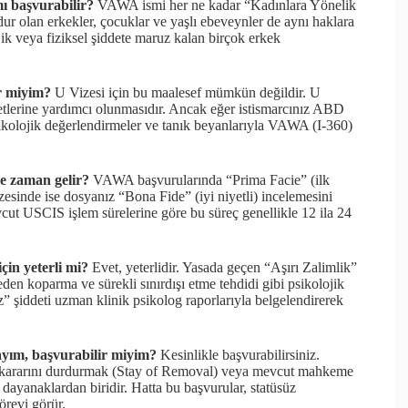
ı başvurabilir?
VAWA ismi her ne kadar “Kadınlara Yönelik
ur olan erkekler, çocuklar ve yaşlı ebeveynler de aynı haklara
jik veya fiziksel şiddete maruz kalan birçok erkek
ir miyim?
U Vizesi için bu maalesef mümkün değildir. U
vvetlerine yardımcı olunmasıdır. Ancak eğer istismarcınız ABD
sikolojik değerlendirmeler ve tanık beyanlarıyla VAWA (I-360)
e zaman gelir?
VAWA başvurularında “Prima Facie” (ilk
izesinde ise dosyanız “Bona Fide” (iyi niyetli) incelemesini
evcut USCIS işlem sürelerine göre bu süreç genellikle 12 ila 24
çin yeterli mi?
Evet, yeterlidir. Yasada geçen “Aşırı Zalimlik”
den koparma ve sürekli sınırdışı etme tehdidi gibi psikolojik
” şiddeti uzman klinik psikolog raporlarıyla belgelendirerek
ayım, başvurabilir miyim?
Kesinlikle başvurabilirsiniz.
şı kararını durdurmak (Stay of Removal) veya mevcut mahkeme
dayanaklardan biridir. Hatta bu başvurular, statüsüz
örevi görür.