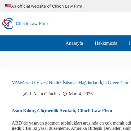
Skip
An official website of Clinch Law Firm
to
content
Clinch Law Firm
Anasayfa
Hakkımızda
H
VAWA ve U Vizesi Nedir? İstismar Mağdurları İçin Green Card
J. Asim Clinch
Mart 4, 2026
Asım Kılınç, Göçmenlik Avukatı, Clinch Law Firm
ABD’de yaşayan göçmen toplulukları arasında en çok merak edil
nedir?
Bu iki yasal düzenleme, Amerika Birleşik Devletleri sınırl