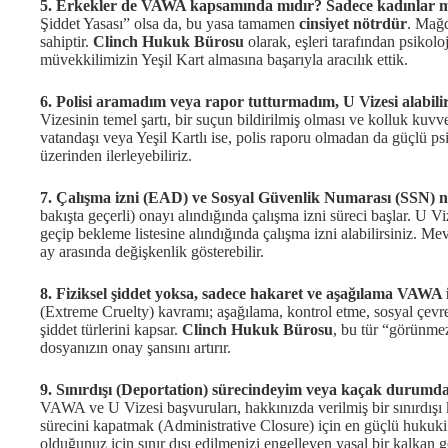
5. Erkekler de VAWA kapsamında mıdır? Sadece kadınlar m
Şiddet Yasası” olsa da, bu yasa tamamen
cinsiyet nötrdür
. Mağd
sahiptir.
Clinch Hukuk Bürosu
olarak, eşleri tarafından psikolo
müvekkilimizin Yeşil Kart almasına başarıyla aracılık ettik.
6. Polisi aramadım veya rapor tutturmadım, U Vizesi alabil
Vizesinin temel şartı, bir suçun bildirilmiş olması ve kolluk ku
vatandaşı veya Yeşil Kartlı ise, polis raporu olmadan da güçlü p
üzerinden ilerleyebiliriz.
7. Çalışma izni (EAD) ve Sosyal Güvenlik Numarası (SSN) n
bakışta geçerli) onayı alındığında çalışma izni süreci başlar. U V
geçip bekleme listesine alındığında çalışma izni alabilirsiniz. M
ay arasında değişkenlik gösterebilir.
8. Fiziksel şiddet yoksa, sadece hakaret ve aşağılama VAWA i
(Extreme Cruelty) kavramı; aşağılama, kontrol etme, sosyal çevre
şiddet türlerini kapsar.
Clinch Hukuk Bürosu
, bu tür “görünmez
dosyanızın onay şansını artırır.
9. Sınırdışı (Deportation) sürecindeyim veya kaçak durumd
VAWA ve U Vizesi başvuruları, hakkınızda verilmiş bir sınırdı
sürecini kapatmak (Administrative Closure) için en güçlü hukuki 
olduğunuz için sınır dışı edilmenizi engelleyen yasal bir kalkan g