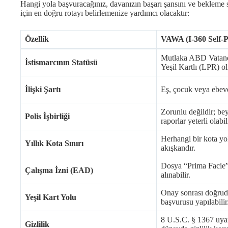
Hangi yola başvuracağınız, davanızın başarı şansını ve bekleme sü
için en doğru rotayı belirlemenize yardımcı olacaktır:
Özellik
VAWA (I-360 Self-Pe
Mutlaka ABD Vatan
İstismarcının Statüsü
Yeşil Kartlı (LPR) ol
İlişki Şartı
Eş, çocuk veya ebevey
Zorunlu değildir; be
Polis İşbirliği
raporlar yeterli olabili
Herhangi bir kota yo
Yıllık Kota Sınırı
akışkandır.
Dosya “Prima Facie”
Çalışma İzni (EAD)
alınabilir.
Onay sonrası doğrud
Yeşil Kart Yolu
başvurusu yapılabilir
8 U.S.C. § 1367 uyar
Gizlilik