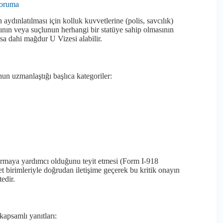
Koruma
ydınlatılması için kolluk kuvvetlerine (polis, savcılık)
cının veya suçlunun herhangi bir statüye sahip olmasının
lsa dahi mağdur U Vizesi alabilir.
nun uzmanlaştığı başlıca kategoriler:
turmaya yardımcı olduğunu teyit etmesi (Form I-918
yet birimleriyle doğrudan iletişime geçerek bu kritik onayın
edir.
kapsamlı yanıtları: