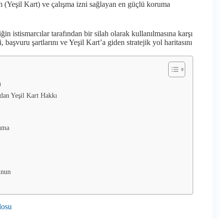
um (Yeşil Kart) ve çalışma izni sağlayan en güçlü koruma
ğin istismarcılar tarafından bir silah olarak kullanılmasına karşı
şvuru şartlarını ve Yeşil Kart’a giden stratejik yol haritasını
u
an Yeşil Kart Hakkı
ruma
unun
losu