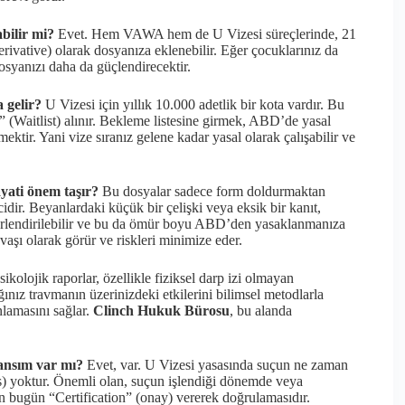
bilir mi?
Evet. Hem VAWA hem de U Vizesi süreçlerinde, 21
rivative) olarak dosyanıza eklenebilir. Eğer çocuklarınız da
osyanızı daha da güçlendirecektir.
 gelir?
U Vizesi için yıllık 10.000 adetlik bir kota vardır. Bu
 (Waitlist) alınır. Bekleme listesine girmek, ABD’de yasal
ktir. Yani vize sıranız gelene kadar yasal olarak çalışabilir ve
yati önem taşır?
Bu dosyalar sadece form doldurmaktan
idir. Beyanlardaki küçük bir çelişki veya eksik bir kanıt,
erlendirilebilir ve bu da ömür boyu ABD’den yasaklanmanıza
savaşı olarak görür ve riskleri minimize eder.
ikolojik raporlar, özellikle fiziksel darp izi olmayan
nız travmanın üzerinizdeki etkilerini bilimsel metodlarla
lamasını sağlar.
Clinch Hukuk Bürosu
, bu alanda
şansım var mı?
Evet, var. U Vizesi yasasında suçun ne zaman
ons) yoktur. Önemli olan, suçun işlendiği dönemde veya
sin bugün “Certification” (onay) vererek doğrulamasıdır.