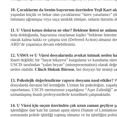
10. Çocuklarım da benim başvurum üzerinden Yeşil Kart ala
yaşından küçük ve bekar olan çocuklarınız “türev yararlanıcı” (de
istismara uğramışsa veya suça tanıklık etmişse, onların durumu d
11. U Vizesi kotası dolarsa ne olur? Bekleme listesi ne anlama
kota dolduğunda, başvurusu onaylanan kişiler “bekleme listesine”
olarak kalma hakkı ve çalışma izni (Deferred Action) almanız deme
ABD’de yaşamaya devam edebilirsiniz.
12. VAWA ve U Vizesi dosyalarında avukat tutmak neden ha
ibaret değildir; bir “hayat hikayesi” kurgulama ve kanıtlama sürec
USCIS tarafından “yalan beyan” (misrepresentation) olarak değ
neden olabilir.
Clinch Hukuk Bürosu
, her dosyayı bir strateji 
13. Psikolojik değerlendirme raporu dosyamı nasıl etkiler?
Ps
dosyalarda davanın bel kemiğidir. Uzman bir psikoloğun, yaşadığı
raporlaması, USCIS memurunun yaşadığınız “Aşırı Zalimliği” an
uzmanlaşmış lisanlı profesyonellerle koordineli çalışmaktadır.
14. U Vizesi için suçun üzerinden çok uzun zaman geçtiyse 
işlendiğine dair katı bir zaman aşımı süresi (Statute of Limitati
sonrasında polisle işbirliği yapmış olmanız ve bu işbirliğini poli