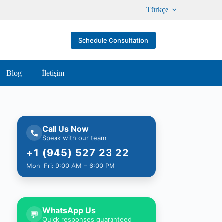
Türkçe
Schedule Consultation
Blog
İletişim
Call Us Now
Speak with our team
+1 (945) 527 23 22
Mon–Fri: 9:00 AM – 6:00 PM
WhatsApp Us
💬
Quick responses guaranteed