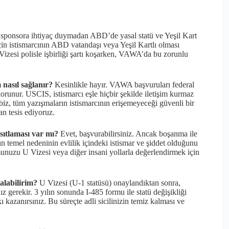
sponsora ihtiyaç duymadan ABD’de yasal statü ve Yeşil Kart
çin istismarcının ABD vatandaşı veya Yeşil Kartlı olması
Vizesi polisle işbirliği şartı koşarken, VAWA’da bu zorunlu
nasıl sağlanır?
Kesinlikle hayır. VAWA başvuruları federal
orunur. USCIS, istismarcı eşle hiçbir şekilde iletişim kurmaz
biz, tüm yazışmaların istismarcının erişemeyeceği güvenli bir
an tesis ediyoruz.
ıtlaması var mı?
Evet, başvurabilirsiniz. Ancak boşanma ile
 temel nedeninin evlilik içindeki istismar ve şiddet olduğunu
unuzu U Vizesi veya diğer insani yollarla değerlendirmek için
alabilirim?
U Vizesi (U-1 statüsü) onaylandıktan sonra,
 gerekir. 3 yılın sonunda I-485 formu ile statü değişikliği
kazanırsınız. Bu süreçte adli sicilinizin temiz kalması ve