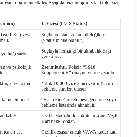
resini doğrudan etkiler. Aşağıda hazırladığımız bu tablo, sizin
tition)
U Vizesi (I-918 Status)
daşı (USC) veya
Suçlunun statüsü önemli değildir
malı.
(Statüsüz bile olabilir).
Suçluyla herhangi bir akrabalık bağı
n bağı şarttır.
gerekmez.
yan ve psikolojik
Zorunludur.
Polisin “I-918
r.
Supplement B” onayını vermesi şarttır.
ktur, süreç daha
Yıllık 10.000 vize sınırı vardır (Uzun
bekleme süreleri oluşur).
 kabul edilince
“Bona Fide” incelemesi geçilince veya
bekleme listesinde alınabilir.
an I-485
3 yıl U statüsünde kaldıktan sonra Yeşil
.
Kart hakkı doğar.
ınca en üst
Gizlilik esastır ancak VAWA kadar katı