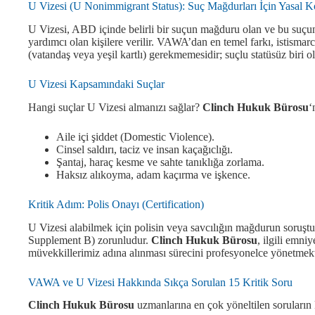
U Vizesi (U Nonimmigrant Status): Suç Mağdurları İçin Yasal 
U Vizesi, ABD içinde belirli bir suçun mağduru olan ve bu suçun a
yardımcı olan kişilere verilir. VAWA’dan en temel farkı, istismar
(vatandaş veya yeşil kartlı) gerekmemesidir; suçlu statüsüz biri o
U Vizesi Kapsamındaki Suçlar
Hangi suçlar U Vizesi almanızı sağlar?
Clinch Hukuk Bürosu
‘
Aile içi şiddet (Domestic Violence).
Cinsel saldırı, taciz ve insan kaçağıclığı.
Şantaj, haraç kesme ve sahte tanıklığa zorlama.
Haksız alıkoyma, adam kaçırma ve işkence.
Kritik Adım: Polis Onayı (Certification)
U Vizesi alabilmek için polisin veya savcılığın mağdurun soruş
Supplement B) zorunludur.
Clinch Hukuk Bürosu
, ilgili emni
müvekkillerimiz adına alınması sürecini profesyonelce yönetmekt
VAWA ve U Vizesi Hakkında Sıkça Sorulan 15 Kritik Soru
Clinch Hukuk Bürosu
uzmanlarına en çok yöneltilen soruların 