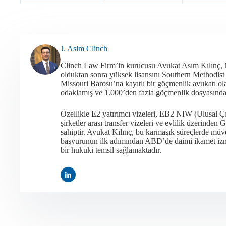
J. Asim Clinch
Clinch Law Firm’in kurucusu Avukat Asım Kılınç,
olduktan sonra yüksek lisansını Southern Methodis
Missouri Barosu’na kayıtlı bir göçmenlik avukatı 
odaklamış ve 1.000’den fazla göçmenlik dosyasında a
Özellikle E2 yatırımcı vizeleri, EB2 NIW (Ulusal Ç
şirketler arası transfer vizeleri ve evlilik üzerind
sahiptir. Avukat Kılınç, bu karmaşık süreçlerde müvek
başvurunun ilk adımından ABD’de daimi ikamet iznin
bir hukuki temsil sağlamaktadır.