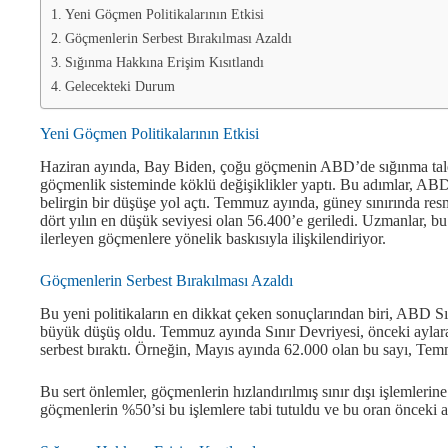
Yeni Göçmen Politikalarının Etkisi
Göçmenlerin Serbest Bırakılması Azaldı
Sığınma Hakkına Erişim Kısıtlandı
Gelecekteki Durum
Yeni Göçmen Politikalarının Etkisi
Haziran ayında, Bay Biden, çoğu göçmenin ABD’de sığınma talep 
göçmenlik sisteminde köklü değişiklikler yaptı. Bu adımlar, AB
belirgin bir düşüşe yol açtı. Temmuz ayında, güney sınırında resm
dört yılın en düşük seviyesi olan 56.400’e geriledi. Uzmanlar, 
ilerleyen göçmenlere yönelik baskısıyla ilişkilendiriyor.
Göçmenlerin Serbest Bırakılması Azaldı
Bu yeni politikaların en dikkat çeken sonuçlarından biri, ABD Sı
büyük düşüş oldu. Temmuz ayında Sınır Devriyesi, önceki aylar
serbest bıraktı. Örneğin, Mayıs ayında 62.000 olan bu sayı, Te
Bu sert önlemler, göçmenlerin hızlandırılmış sınır dışı işlemleri
göçmenlerin %50’si bu işlemlere tabi tutuldu ve bu oran önceki ayl