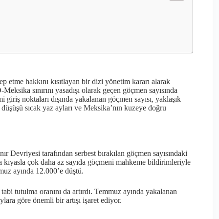
etme hakkını kısıtlayan bir dizi yönetim kararı alarak
D-Meksika sınırını yasadışı olarak geçen göçmen sayısında
i giriş noktaları dışında yakalanan göçmen sayısı, yaklaşık
bu düşüşü sıcak yaz ayları ve Meksika’nın kuzeye doğru
nır Devriyesi tarafından serbest bırakılan göçmen sayısındaki
a kıyasla çok daha az sayıda göçmeni mahkeme bildirimleriyle
mmuz ayında 12.000’e düştü.
ne tabi tutulma oranını da artırdı. Temmuz ayında yakalanan
ara göre önemli bir artışı işaret ediyor.