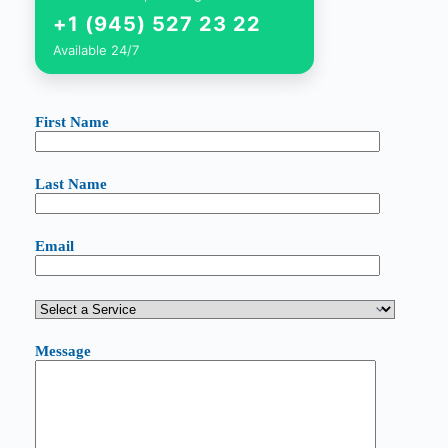
+1 (945) 527 23 22
Available 24/7
First Name
Last Name
Email
Message