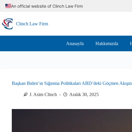
Skip
An official website of Clinch Law Firm
to
content
Clinch Law Firm
Anasayfa
Hakkımızda
H
Başkan Biden’ın Sığınma Politikaları ABD’deki Göçmen Akışını
J. Asim Clinch
Aralık 30, 2025