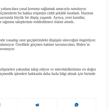
n yabancılara yasal koruma sağlamak amacıyla sunuluyor.
öçmenlerin bu hakka erişimini ciddi şekilde kısıtladı. Haziran
yısında büyük bir düşüş yaşandı. Ayrıca, yeni kurallar,
sığınma taleplerinin reddedilmesi riskini artırdı.
de yasadışı sınır geçişlerindeki düşüşün süreceğini öngörüyor.
bulunuyor. Özellikle göçmen hakları savunucuları, Biden’ın
savunuyor.
lişmeleri yakından takip ediyor ve müvekkillerimize en doğru
öçmenlik işlemleri hakkında daha fazla bilgi almak için bizimle