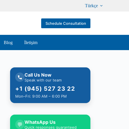
Türkçe
Schedule Consultation
Blog
İletişim
Call Us Now
Speak with our team
+1 (945) 527 23 22
Mon–Fri: 9:00 AM – 6:00 PM
WhatsApp Us
💬
Quick responses guaranteed