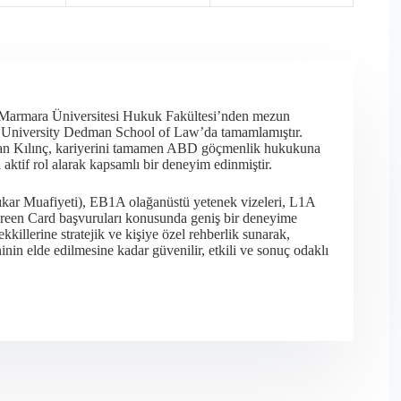
 Marmara Üniversitesi Hukuk Fakültesi’nden mezun
t University Dedman School of Law’da tamamlamıştır.
olan Kılınç, kariyerini tamamen ABD göçmenlik hukukuna
ktif rol alarak kapsamlı bir deneyim edinmiştir.​
ıkar Muafiyeti), EB1A olağanüstü yetenek vizeleri, L1A
en Green Card başvuruları konusunda geniş bir deneyime
killerine stratejik ve kişiye özel rehberlik sunarak,
in elde edilmesine kadar güvenilir, etkili ve sonuç odaklı