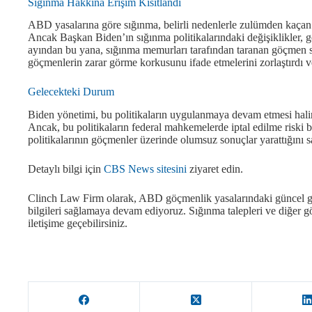
Sığınma Hakkına Erişim Kısıtlandı
ABD yasalarına göre sığınma, belirli nedenlerle zulümden kaça
Ancak Başkan Biden’ın sığınma politikalarındaki değişiklikler, g
ayından bu yana, sığınma memurları tarafından taranan göçmen sa
göçmenlerin zarar görme korkusunu ifade etmelerini zorlaştırdı ve 
Gelecekteki Durum
Biden yönetimi, bu politikaların uygulanmaya devam etmesi halin
Ancak, bu politikaların federal mahkemelerde iptal edilme riski 
politikalarının göçmenler üzerinde olumsuz sonuçlar yarattığını 
Detaylı bilgi için
CBS News sitesini
ziyaret edin.
Clinch Law Firm olarak, ABD göçmenlik yasalarındaki güncel ge
bilgileri sağlamaya devam ediyoruz. Sığınma talepleri ve diğer g
iletişime geçebilirsiniz.