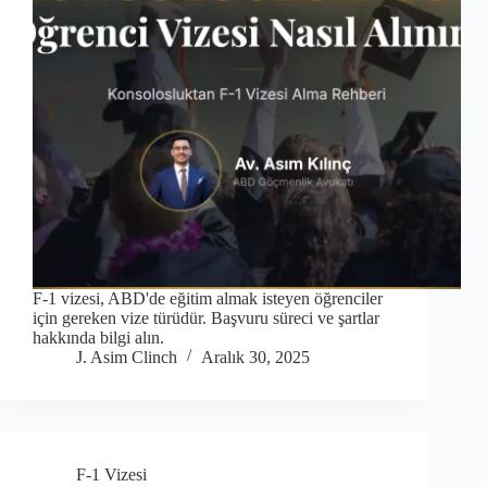
F-1 vizesi, ABD'de eğitim almak isteyen öğrenciler
için gereken vize türüdür. Başvuru süreci ve şartlar
hakkında bilgi alın.
J. Asim Clinch
Aralık 30, 2025
F-1 Vizesi