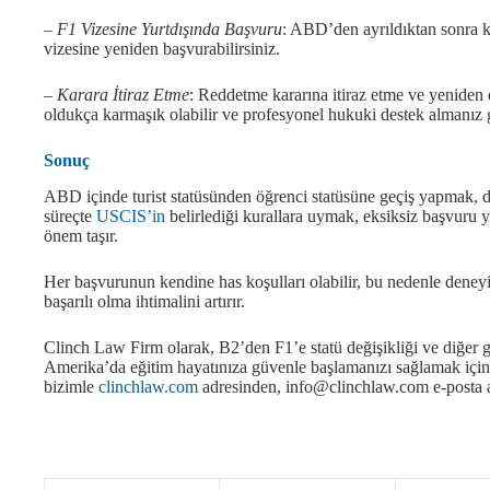
– F1 Vizesine Yurtdışında Başvuru
: ABD’den ayrıldıktan sonra 
vizesine yeniden başvurabilirsiniz.
– Karara İtiraz Etme
: Reddetme kararına itiraz etme ve yeniden 
oldukça karmaşık olabilir ve profesyonel hukuki destek almanız g
Sonuç
ABD içinde turist statüsünden öğrenci statüsüne geçiş yapmak, d
süreçte
USCIS’in
belirlediği kurallara uymak, eksiksiz başvuru 
önem taşır.
Her başvurunun kendine has koşulları olabilir, bu nedenle dene
başarılı olma ihtimalini artırır.
Clinch Law Firm olarak, B2’den F1’e statü değişikliği ve diğer g
Amerika’da eğitim hayatınıza güvenle başlamanızı sağlamak için 
bizimle
clinchlaw.com
adresinden, info@clinchlaw.com e-posta 