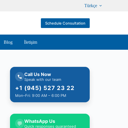
Türkçe
Schedule Consultation
Blog
İletişim
Call Us Now
Speak with our team
+1 (945) 527 23 22
Mon–Fri: 9:00 AM – 6:00 PM
WhatsApp Us
💬
Quick responses guaranteed