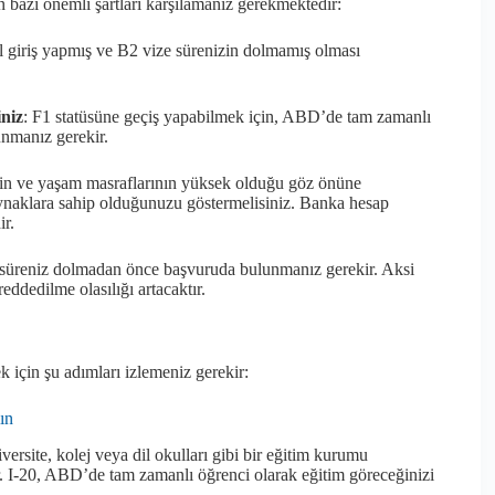
 bazı önemli şartları karşılamanız gerekmektedir:
 giriş yapmış ve B2 vize sürenizin dolmamış olması
iniz
: F1 statüsüne geçiş yapabilmek için, ABD’de tam zamanlı
unmanız gerekir.
n ve yaşam masraflarının yüksek olduğu göz önüne
aynaklara sahip olduğunuzu göstermelisiniz. Banka hesap
r.
 süreniz dolmadan önce başvuruda bulunmanız gerekir. Aksi
ddedilme olasılığı artacaktır.
için şu adımları izlemeniz gerekir:
ın
rsite, kolej veya dil okulları gibi bir eğitim kurumu
ir. I-20, ABD’de tam zamanlı öğrenci olarak eğitim göreceğinizi