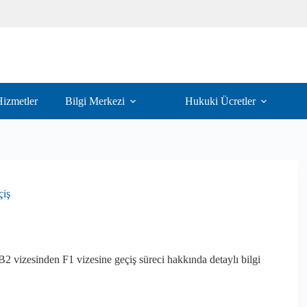
izmetler
Bilgi Merkezi
Hukuki Ücretler
çiş
B2 vizesinden F1 vizesine geçiş süreci hakkında detaylı bilgi