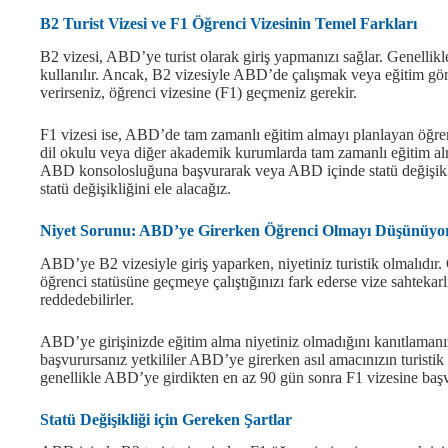
B2 Turist Vizesi ve F1 Öğrenci Vizesinin Temel Farkları
B2 vizesi, ABD’ye turist olarak giriş yapmanızı sağlar. Genellikle t
kullanılır. Ancak, B2 vizesiyle ABD’de çalışmak veya eğitim 
verirseniz, öğrenci vizesine (F1) geçmeniz gerekir.
F1 vizesi ise, ABD’de tam zamanlı eğitim almayı planlayan öğrenc
dil okulu veya diğer akademik kurumlarda tam zamanlı eğitim al
ABD konsolosluğuna başvurarak veya ABD içinde statü değişikli
statü değişikliğini ele alacağız.
Niyet Sorunu: ABD’ye Girerken Öğrenci Olmayı Düşünüyor
ABD’ye B2 vizesiyle giriş yaparken, niyetiniz turistik olmalıdır. 
öğrenci statüsüne geçmeye çalıştığınızı fark ederse vize sahteka
reddedebilirler.
ABD’ye girişinizde eğitim alma niyetiniz olmadığını kanıtlaman
başvurursanız yetkililer ABD’ye girerken asıl amacınızın turisti
genellikle ABD’ye girdikten en az 90 gün sonra F1 vizesine başv
Statü Değişikliği için Gereken Şartlar