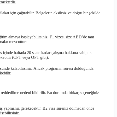
mektedir.
akat için çağırabilir. Belgelerin eksiksiz ve doğru bir şekilde
tim almaya başlayabilirsiniz. F1 vizesi size ABD’de tam
amalar mevcuttur:
üs içinde haftada 20 saate kadar çalışma hakkına sahiptir.
ekebilir (CPT veya OPT gibi).
sünde kalabilirsiniz. Ancak programın süresi dolduğunda,
ebilir.
 reddedilme nedeni bildirilir. Bu durumda birkaç seçeneğiniz
ıkış yapmanız gerekecektir. B2 vize süreniz dolmadan önce
şebilirsiniz.