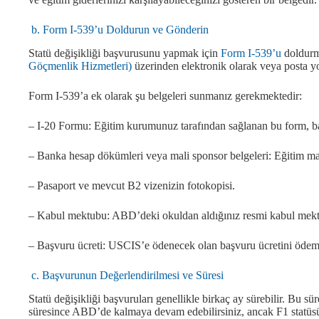
b. Form I-539’u Doldurun ve Gönderin
Statü değişikliği başvurusunu yapmak için
Form I-539’u
doldurm
Göçmenlik Hizmetleri)
üzerinden elektronik olarak veya posta yo
Form I-539’a ek olarak şu belgeleri sunmanız gerekmektedir:
– I-20 Formu: Eğitim kurumunuz tarafından sağlanan bu form, ba
– Banka hesap dökümleri veya mali sponsor belgeleri: Eğitim masr
– Pasaport ve mevcut B2 vizenizin fotokopisi.
– Kabul mektubu: ABD’deki okuldan aldığınız resmi kabul mekt
– Başvuru ücreti: USCIS’e ödenecek olan başvuru ücretini ödem
c. Başvurunun Değerlendirilmesi ve Süresi
Statü değişikliği başvuruları genellikle birkaç ay sürebilir. Bu s
süresince ABD’de kalmaya devam edebilirsiniz, ancak F1 statü