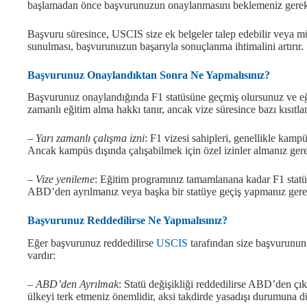
başlamadan önce başvurunuzun onaylanmasını beklemeniz gerek
Başvuru süresince, USCIS size ek belgeler talep edebilir veya mül
sunulması, başvurunuzun başarıyla sonuçlanma ihtimalini artırır.
Başvurunuz Onaylandıktan Sonra Ne Yapmalısınız?
Başvurunuz onaylandığında F1 statüsüne geçmiş olursunuz ve eği
zamanlı eğitim alma hakkı tanır, ancak vize süresince bazı kısıtl
– Yarı zamanlı çalışma izni
: F1 vizesi sahipleri, genellikle kamp
Ancak kampüs dışında çalışabilmek için özel izinler almanız ger
– Vize yenileme
: Eğitim programınız tamamlanana kadar F1 statü
ABD’den ayrılmanız veya başka bir statüye geçiş yapmanız gerek
Başvurunuz Reddedilirse Ne Yapmalısınız?
Eğer başvurunuz reddedilirse
USCIS
tarafından size başvurunun
vardır:
– ABD’den Ayrılmak
: Statü değişikliği reddedilirse ABD’den ç
ülkeyi terk etmeniz önemlidir, aksi takdirde yasadışı durumuna dü