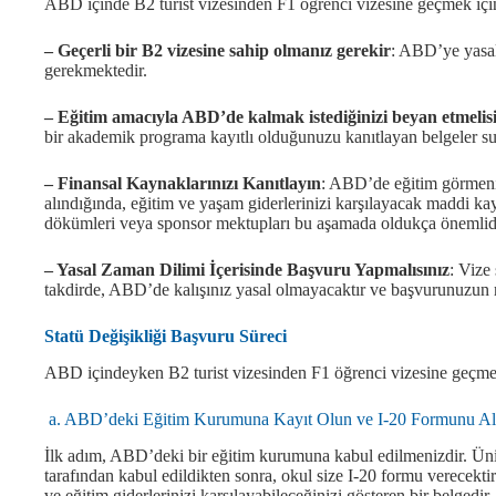
ABD içinde B2 turist vizesinden F1 öğrenci vizesine geçmek için
– Geçerli bir B2 vizesine sahip olmanız gerekir
: ABD’ye yasal
gerekmektedir.
– Eğitim amacıyla ABD’de kalmak istediğinizi beyan etmelis
bir akademik programa kayıtlı olduğunuzu kanıtlayan belgeler s
– Finansal Kaynaklarınızı Kanıtlayın
: ABD’de eğitim görmeni
alındığında, eğitim ve yaşam giderlerinizi karşılayacak maddi k
dökümleri veya sponsor mektupları bu aşamada oldukça önemlidi
– Yasal Zaman Dilimi İçerisinde Başvuru Yapmalısınız
: Vize
takdirde, ABD’de kalışınız yasal olmayacaktır ve başvurunuzun re
Statü Değişikliği Başvuru Süreci
ABD içindeyken B2 turist vizesinden F1 öğrenci vizesine geçmek 
a. ABD’deki Eğitim Kurumuna Kayıt Olun ve I-20 Formunu Al
İlk adım, ABD’deki bir eğitim kurumuna kabul edilmenizdir. Ünive
tarafından kabul edildikten sonra, okul size I-20 formu verecekt
ve eğitim giderlerinizi karşılayabileceğinizi gösteren bir belgedir.