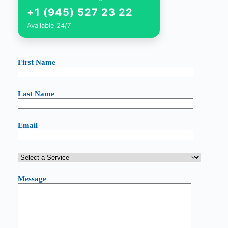
+1 (945) 527 23 22
Available 24/7
First Name
Last Name
Email
Message