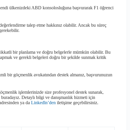
kendi ülkenizdeki ABD konsolosluğuna başvurarak F1 öğrenci
değerlendirme talep etme hakkınız olabilir. Ancak bu süreç
erekebilir.
ikkatli bir planlama ve doğru belgelerle mümkün olabilir. Bu
yapmak ve gerekli belgeleri doğru bir şekilde sunmak kritik
yimli bir göçmenlik avukatından destek almanız, başvurunuzun
öçmenlik işlemlerinizde size profesyonel destek sunarak,
buradayız. Detaylı bilgi ve danışmanlık hizmeti için
adresinden ya da
Linkedln’den
iletişime geçebilirsiniz.