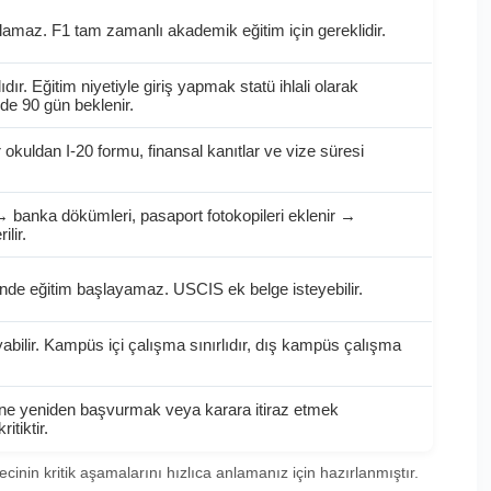
apılamaz. F1 tam zamanlı akademik eğitim için gereklidir.
ıdır. Eğitim niyetiyle giriş yapmak statü ihlali olarak
lde 90 gün beklenir.
 okuldan I-20 formu, finansal kanıtlar ve vize süresi
→ banka dökümleri, pasaport fotokopileri eklenir →
lir.
çinde eğitim başlayamaz. USCIS ek belge isteyebilir.
yabilir. Kampüs içi çalışma sınırlıdır, dış kampüs çalışma
ne yeniden başvurmak veya karara itiraz etmek
tiktir.
inin kritik aşamalarını hızlıca anlamanız için hazırlanmıştır.