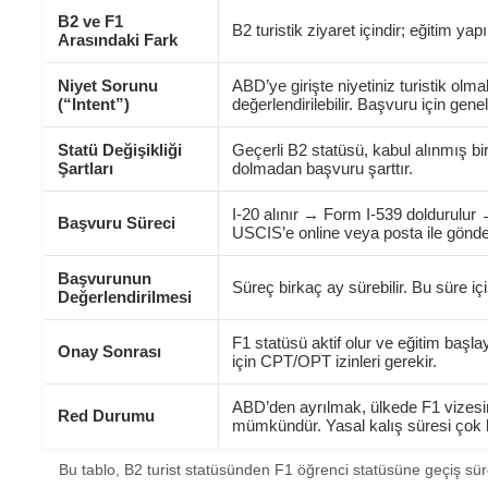
B2 ve F1
B2 turistik ziyaret içindir; eğitim y
Arasındaki Fark
Niyet Sorunu
ABD’ye girişte niyetiniz turistik olmal
(“Intent”)
değerlendirilebilir. Başvuru için gene
Statü Değişikliği
Geçerli B2 statüsü, kabul alınmış bir
Şartları
dolmadan başvuru şarttır.
I-20 alınır → Form I-539 doldurulur 
Başvuru Süreci
USCIS’e online veya posta ile gönderi
Başvurunun
Süreç birkaç ay sürebilir. Bu süre i
Değerlendirilmesi
F1 statüsü aktif olur ve eğitim başla
Onay Sonrası
için CPT/OPT izinleri gerekir.
ABD’den ayrılmak, ülkede F1 vizesi
Red Durumu
mümkündür. Yasal kalış süresi çok kri
Bu tablo, B2 turist statüsünden F1 öğrenci statüsüne geçiş sürec