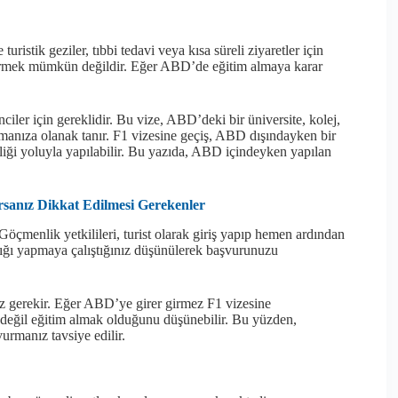
uristik geziler, tıbbi tedavi veya kısa süreli ziyaretler için
görmek mümkün değildir. Eğer ABD’de eğitim almaya karar
iler için gereklidir. Bu vize, ABD’deki bir üniversite, kolej,
manıza olanak tanır. F1 vizesine geçiş, ABD dışındayken bir
ği yoluyla yapılabilir. Bu yazıda, ABD içindeyken yapılan
sanız Dikkat Edilmesi Gerekenler
Göçmenlik yetkilileri, turist olarak giriş yapıp hemen ardından
rlığı yapmaya çalıştığınız düşünülerek başvurunuzu
ız gerekir. Eğer ABD’ye girer girmez F1 vizesine
k değil eğitim almak olduğunu düşünebilir. Bu yüzden,
urmanız tavsiye edilir.