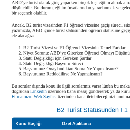
ABD’ye turist olarak giriş yaparken birçok kişi eğitim almak am
düşünebilir. Bu durum, eğitim fırsatlarından yararlanmak ve gelec
bir seçenek olabilir.
Ancak, B2 turist vizesinden F1 öğrenci vizesine geçiş süreci, sıkı 
yazımızda, ABD içinde turist statüsünden öğrenci statüsüne geçiş 
ele alacağız:
B2 Turist Vizesi ve F1 Öğrenci Vizesinin Temel Farkları
Niyet Sorunu: ABD’ye Girerken Öğrenci Olmayı Düşünüy
Statü Değişikliği için Gereken Şartlar
Statü Değişikliği Başvuru Süreci
Başvurunuz Onaylandıktan Sonra Ne Yapmalısınız?
Başvurunuz Reddedilirse Ne Yapmalısınız?
Bu sorular dışında konu ile ilgili sorularınız varsa lütfen bu maka
doğrudan
Linkedln
üzerinden bana mesaj göndererek ya da kur
Firmamızın Web Sayfası
üzerinden bana iletebileceğinizi unutma
B2 Turist Statüsünden F1
Konu Başlığı
Özet Açıklama