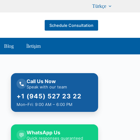
Türkçe
Schedule Consultation
Blog
İletişim
Call Us Now
Speak with our team
+1 (945) 527 23 22
Mon–Fri: 9:00 AM – 6:00 PM
WhatsApp Us
💬
Quick responses guaranteed