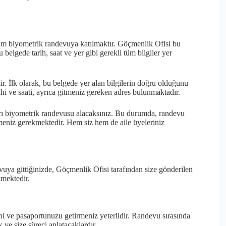
ım biyometrik randevuya katılmaktır. Göçmenlik Ofisi bu
belgede tarih, saat ve yer gibi gerekli tüm bilgiler yer
 İlk olarak, bu belgede yer alan bilgilerin doğru olduğunu
hi ve saati, ayrıca gitmeniz gereken adres bulunmaktadır.
ayrı biyometrik randevusu alacaksınız. Bu durumda, randevu
irmeniz gerekmektedir. Hem siz hem de aile üyeleriniz
ya gittiğinizde, Göçmenlik Ofisi tarafından size gönderilen
kmektedir.
ni ve pasaportunuzu getirmeniz yeterlidir. Randevu sırasında
k ve size süreci anlatacaklardır.