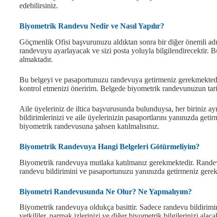
edebilirsiniz.
Biyometrik Randevu Nedir ve Nasıl Yapılır?
Göçmenlik Ofisi başvurunuzu aldıktan sonra bir diğer önemli ad
randevuyu ayarlayacak ve sizi posta yoluyla bilgilendirecektir. Bu 
almaktadır.
Bu belgeyi ve pasaportunuzu randevuya getirmeniz gerekmektedir.
kontrol etmenizi öneririm. Belgede biyometrik randevunuzun tari
Aile üyeleriniz de iltica başvurusunda bulunduysa, her biriniz 
bildirimlerinizi ve aile üyelerinizin pasaportlarını yanınızda get
biyometrik randevusuna şahsen katılmalısınız.
Biyometrik Randevuya Hangi Belgeleri Götürmeliyim?
Biyometrik randevuya mutlaka katılmanız gerekmektedir. Randevu
randevu bildirimini ve pasaportunuzu yanınızda getirmeniz gere
Biyometri Randevusunda Ne Olur? Ne Yapmalıyım?
Biyometrik randevuya oldukça basittir. Sadece randevu bildirimi
yetkililer, parmak izlerinizi ve diğer biyometrik bilgilerinizi alaca