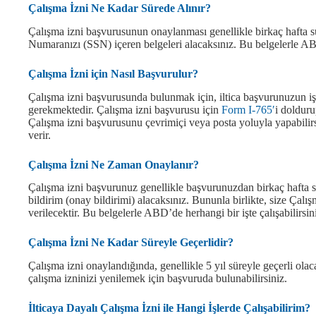
Çalışma İzni Ne Kadar Sürede Alınır?
Çalışma izni başvurusunun onaylanması genellikle birkaç hafta sü
Numaranızı (SSN) içeren belgeleri alacaksınız. Bu belgelerle ABD
Çalışma İzni için Nasıl Başvurulur?
Çalışma izni başvurusunda bulunmak için, iltica başvurunuzun i
gerekmektedir. Çalışma izni başvurusu için
Form I-765′
i dolduru
Çalışma izni başvurusunu çevrimiçi veya posta yoluyla yapabilirs
verir.
Çalışma İzni Ne Zaman Onaylanır?
Çalışma izni başvurunuz genellikle başvurunuzdan birkaç hafta
bildirim (onay bildirimi) alacaksınız. Bununla birlikte, size Ç
verilecektir. Bu belgelerle ABD’de herhangi bir işte çalışabilirsin
Çalışma İzni Ne Kadar Süreyle Geçerlidir?
Çalışma izni onaylandığında, genellikle 5 yıl süreyle geçerli ola
çalışma izninizi yenilemek için başvuruda bulunabilirsiniz.
İlticaya Dayalı Çalışma İzni ile Hangi İşlerde Çalışabilirim?