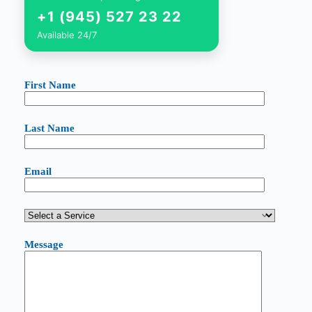
+1 (945) 527 23 22
Available 24/7
First Name
Last Name
Email
Message