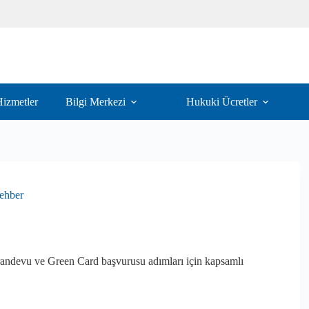
izmetler
Bilgi Merkezi
Hukuki Ücretler
Rehber
 randevu ve Green Card başvurusu adımları için kapsamlı