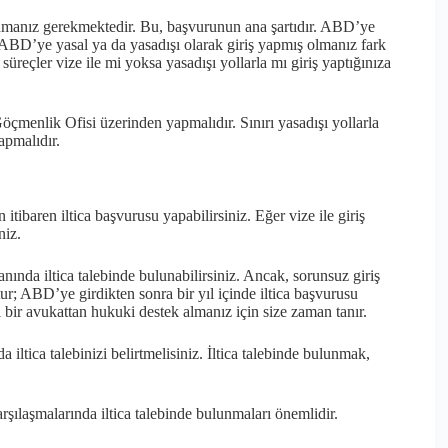
nmanız gerekmektedir. Bu, başvurunun ana şartıdır. ABD’ye
 ABD’ye yasal ya da yasadışı olarak giriş yapmış olmanız fark
süreçler vize ile mi yoksa yasadışı yollarla mı giriş yaptığınıza
öçmenlik Ofisi üzerinden yapmalıdır. Sınırı yasadışı yollarla
apmalıdır.
ibaren iltica başvurusu yapabilirsiniz. Eğer vize ile giriş
niz.
nında iltica talebinde bulunabilirsiniz. Ancak, sorunsuz giriş
r; ABD’ye girdikten sonra bir yıl içinde iltica başvurusu
bir avukattan hukuki destek almanız için size zaman tanır.
a iltica talebinizi belirtmelisiniz. İltica talebinde bulunmak,
arşılaşmalarında iltica talebinde bulunmaları önemlidir.