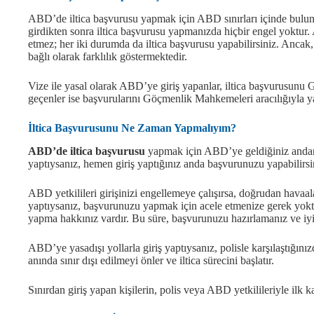
ABD’de iltica başvurusu yapmak için ABD sınırları içinde bulu
girdikten sonra iltica başvurusu yapmanızda hiçbir engel yoktur.
etmez; her iki durumda da iltica başvurusu yapabilirsiniz. Ancak, 
bağlı olarak farklılık göstermektedir.
Vize ile yasal olarak ABD’ye giriş yapanlar, iltica başvurusunu G
geçenler ise başvurularını Göçmenlik Mahkemeleri aracılığıyla y
İltica Başvurusunu Ne Zaman Yapmalıyım?
ABD’de iltica başvurusu
yapmak için ABD’ye geldiğiniz andan it
yaptıysanız, hemen giriş yaptığınız anda başvurunuzu yapabilirsi
ABD yetkilileri girişinizi engellemeye çalışırsa, doğrudan havaala
yaptıysanız, başvurunuzu yapmak için acele etmenize gerek yoktu
yapma hakkınız vardır. Bu süre, başvurunuzu hazırlamanız ve iyi 
ABD’ye yasadışı yollarla giriş yaptıysanız, polisle karşılaştığınızd
anında sınır dışı edilmeyi önler ve iltica sürecini başlatır.
Sınırdan giriş yapan kişilerin, polis veya ABD yetkilileriyle ilk k