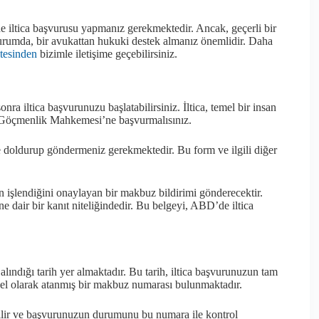
de iltica başvurusu yapmanız gerekmektedir. Ancak, geçerli bir
 durumda, bir avukattan hukuki destek almanız önemlidir. Daha
tesinden
bizimle iletişime geçebilirsiniz.
a iltica başvurunuzu başlatabilirsiniz. İltica, temel bir insan
a Göçmenlik Mahkemesi’ne başvurmalısınız.
e doldurup göndermeniz gerekmektedir. Bu form ve ilgili diğer
işlendiğini onaylayan bir makbuz bildirimi gönderecektir.
 dair bir kanıt niteliğindedir. Bu belgeyi, ABD’de iltica
ındığı tarih yer almaktadır. Bu tarih, iltica başvurunuzun tam
özel olarak atanmış bir makbuz numarası bulunmaktadır.
ilir ve başvurunuzun durumunu bu numara ile kontrol