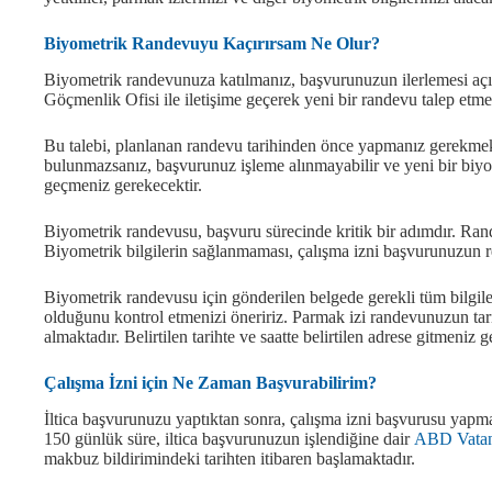
Biyometrik Randevuyu Kaçırırsam Ne Olur?
Biyometrik randevunuza katılmanız, başvurunuzun ilerlemesi açıs
Göçmenlik Ofisi ile iletişime geçerek yeni bir randevu talep etmel
Bu talebi, planlanan randevu tarihinden önce yapmanız gerekmekt
bulunmazsanız, başvurunuz işleme alınmayabilir ve yeni bir biyo
geçmeniz gerekecektir.
Biyometrik randevusu, başvuru sürecinde kritik bir adımdır. Ran
Biyometrik bilgilerin sağlanmaması, çalışma izni başvurunuzun r
Biyometrik randevusu için gönderilen belgede gerekli tüm bilgiler
olduğunu kontrol etmenizi öneririz. Parmak izi randevunuzun tari
almaktadır. Belirtilen tarihte ve saatte belirtilen adrese gitmeniz 
Çalışma İzni için Ne Zaman Başvurabilirim?
İltica başvurunuzu yaptıktan sonra, çalışma izni başvurusu yapma
150 günlük süre, iltica başvurunuzun işlendiğine dair
ABD Vatan
makbuz bildirimindeki tarihten itibaren başlamaktadır.