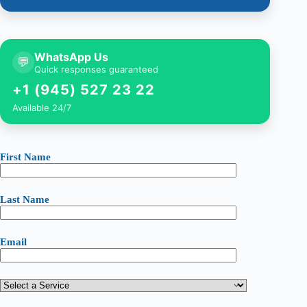
WhatsApp Us
💬
Quick responses guaranteed
+1 (945) 527 23 22
Available 24/7
First Name
Last Name
Email