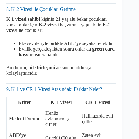
8. K-2 Vizesi ile Çocukları Getirme
K-1 vizesi sahibi
kişinin 21 yaş altı bekar çocukları
varsa, onlar için
K-2 vizesi
başvurusu yapılabilir. K-2
vizesi ile çocuklar:
Ebeveynleriyle birlikte ABD’ye seyahat edebilir.
Evlilik gerçekleştikten sonra onlar da
green card
başvurusu
yapabilir.
Bu durum,
aile birleşimi
açısından oldukça
kolaylaştırıcıdır.
9. K-1 ve CR-1 Vizesi Arasındaki Farklar Neler?
Kriter
K-1 Vizesi
CR-1 Vizesi
Henüz
Halihazırda evli
Medeni Durum
evlenmemiş
çiftler
çiftler
ABD’ye
Zaten evli
Gerekli (90 gün