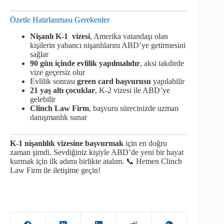
Özetle Hatırlanması Gerekenler
Nişanlı K-1 vizesi
, Amerika vatandaşı olan
kişilerin yabancı nişanlılarını ABD’ye getirmesini
sağlar
90 gün içinde evlilik yapılmalıdır
, aksi takdirde
vize geçersiz olur
Evlilik sonrası
green card başvurusu
yapılabilir
21 yaş altı çocuklar
, K-2 vizesi ile ABD’ye
gelebilir
Clinch Law Firm
, başvuru sürecinizde uzman
danışmanlık sunar
K-1 nişanlılık vizesine başvurmak
için en doğru
zaman şimdi. Sevdiğiniz kişiyle ABD’de yeni bir hayat
kurmak için ilk adımı birlikte atalım. 📞 Hemen Clinch
Law Firm ile iletişime geçin!