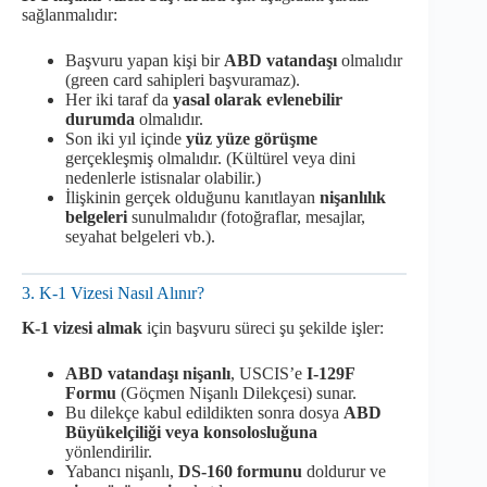
sağlanmalıdır:
Başvuru yapan kişi bir
ABD vatandaşı
olmalıdır
(green card sahipleri başvuramaz).
Her iki taraf da
yasal olarak evlenebilir
durumda
olmalıdır.
Son iki yıl içinde
yüz yüze görüşme
gerçekleşmiş olmalıdır. (Kültürel veya dini
nedenlerle istisnalar olabilir.)
İlişkinin gerçek olduğunu kanıtlayan
nişanlılık
belgeleri
sunulmalıdır (fotoğraflar, mesajlar,
seyahat belgeleri vb.).
3. K-1 Vizesi Nasıl Alınır?
K-1 vizesi almak
için başvuru süreci şu şekilde işler:
ABD vatandaşı nişanlı
, USCIS’e
I-129F
Formu
(Göçmen Nişanlı Dilekçesi) sunar.
Bu dilekçe kabul edildikten sonra dosya
ABD
Büyükelçiliği veya konsolosluğuna
yönlendirilir.
Yabancı nişanlı,
DS-160 formunu
doldurur ve