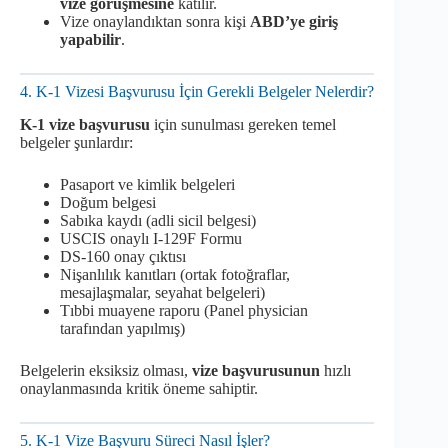
vize görüşmesine
katılır.
Vize onaylandıktan sonra kişi
ABD’ye giriş
yapabilir
.
4. K-1 Vizesi Başvurusu İçin Gerekli Belgeler Nelerdir?
K-1 vize başvurusu
için sunulması gereken temel
belgeler şunlardır:
Pasaport ve kimlik belgeleri
Doğum belgesi
Sabıka kaydı (adli sicil belgesi)
USCIS onaylı I-129F Formu
DS-160 onay çıktısı
Nişanlılık kanıtları (ortak fotoğraflar,
mesajlaşmalar, seyahat belgeleri)
Tıbbi muayene raporu (Panel physician
tarafından yapılmış)
Belgelerin eksiksiz olması,
vize başvurusunun
hızlı
onaylanmasında kritik öneme sahiptir.
5. K-1 Vize Başvuru Süreci Nasıl İşler?