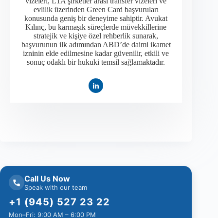
vizeleri, L1A şirketler arası transfer vizeleri ve
evlilik üzerinden Green Card başvuruları
konusunda geniş bir deneyime sahiptir. Avukat
Kılınç, bu karmaşık süreçlerde müvekkillerine
stratejik ve kişiye özel rehberlik sunarak,
başvurunun ilk adımından ABD’de daimi ikamet
izninin elde edilmesine kadar güvenilir, etkili ve
sonuç odaklı bir hukuki temsil sağlamaktadır.
Call Us Now
Speak with our team
+1 (945) 527 23 22
Mon–Fri: 9:00 AM – 6:00 PM