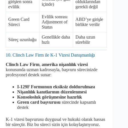
girişten sonra
olduklarından
içinde)
evlilik
gerekli değil
Evlilik sonrası
Green Card
ABD’ye girişle
Adjustment of
Süreci
birlikte verilir
Status
Genellikle daha
Daha uzun
Süreç uzunluğu
hızlı
sürebilir
10. Clinch Law Firm ile K-1 Vizesi Danışmanlığı
Clinch Law Firm
,
amerika nişanlılık vizesi
konusunda uzman kadrosuyla, başvuru sürecinizde
profesyonel destek sunar:
I-129F Formunun eksiksiz doldurulması
Nişanlılık kanıtlarının düzenlenmesi
Konsolosluk görüşmesine hazırlık
Green card başvurusu
sürecinde kapsamlı
destek
K-1 vizesi başvurusu duygusal ve hukuki olarak hassas
bir süreçtir. Biz bu süreci sizin için kolaylaştırıyoruz.