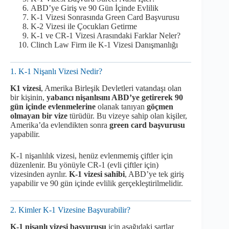
ABD’ye Giriş ve 90 Gün İçinde Evlilik
K-1 Vizesi Sonrasında Green Card Başvurusu
K-2 Vizesi ile Çocukları Getirme
K-1 ve CR-1 Vizesi Arasındaki Farklar Neler?
Clinch Law Firm ile K-1 Vizesi Danışmanlığı
1. K-1 Nişanlı Vizesi Nedir?
K1 vizesi
, Amerika Birleşik Devletleri vatandaşı olan
bir kişinin,
yabancı nişanlısını ABD’ye getirerek 90
gün içinde evlenmelerine
olanak tanıyan
göçmen
olmayan bir vize
türüdür. Bu vizeye sahip olan kişiler,
Amerika’da evlendikten sonra
green card başvurusu
yapabilir.
K-1 nişanlılık vizesi, henüz evlenmemiş çiftler için
düzenlenir. Bu yönüyle CR-1 (evli çiftler için)
vizesinden ayrılır.
K-1 vizesi sahibi
, ABD’ye tek giriş
yapabilir ve 90 gün içinde evlilik gerçekleştirilmelidir.
2. Kimler K-1 Vizesine Başvurabilir?
K-1 nişanlı vizesi başvurusu
için aşağıdaki şartlar