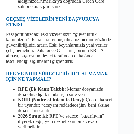
aldığınızda Amerika’ya doğrudan Green Card
sahibi olarak girersiniz.
GEÇMİŞ VİZELERİN YENİ BAŞVURUYA
ETKİSİ
Pasaportunuzdaki eski vizeler sizin “güvenilirlik
karnenizdir”. Kurallara uymuş olmanız memur gözünde
güvenilirliğinizi artırır. Eski beyanlarınızla yeni veriler
çelişmemelidir. Daha önce O-1 almış birinin EB-1A
alması, başarısının devlet tarafından daha önce
tescillendiği argümanını güçlendirir.
RFE VE NOID SÜREÇLERİ: RET ALMAMAK
İÇİN NE YAPMALI?
RFE (Ek Kanıt Talebi):
Memur dosyanızda
ikna olmadığı kısımlar için süre verir.
NOID (Notice of Intent to Deny):
Çok daha sert
bir uyarıdır; “dosyanı reddedeceğim, beni aksine
ikna et” mesajıdır.
2026 Stratejisi:
RFE’ye sadece “başarılıyım”
diyerek değil, yeni nesnel kanıtlarla cevap
verilmelidir.