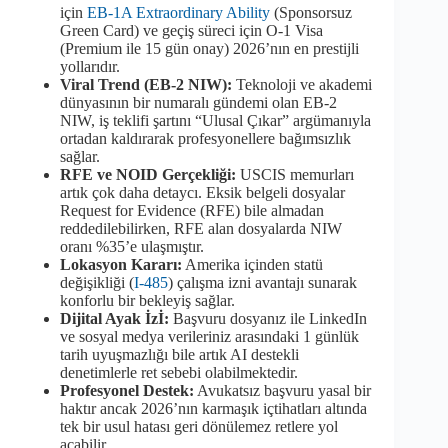
için
EB-1A Extraordinary Ability
(Sponsorsuz
Green Card) ve geçiş süreci için O-1 Visa
(Premium ile 15 gün onay) 2026’nın en prestijli
yollarıdır.
Viral Trend (EB-2 NIW):
Teknoloji ve akademi
dünyasının bir numaralı gündemi olan EB-2
NIW, iş teklifi şartını “Ulusal Çıkar” argümanıyla
ortadan kaldırarak profesyonellere bağımsızlık
sağlar.
RFE ve NOID Gerçekliği:
USCIS memurları
artık çok daha detaycı. Eksik belgeli dosyalar
Request for Evidence (RFE) bile almadan
reddedilebilirken, RFE alan dosyalarda NIW
oranı %35’e ulaşmıştır.
Lokasyon Kararı:
Amerika içinden statü
değişikliği (
I-485
) çalışma izni avantajı sunarak
konforlu bir bekleyiş sağlar.
Dijital Ayak İzİ:
Başvuru dosyanız ile LinkedIn
ve sosyal medya verileriniz arasındaki 1 günlük
tarih uyuşmazlığı bile artık AI destekli
denetimlerle ret sebebi olabilmektedir.
Profesyonel Destek:
Avukatsız başvuru yasal bir
haktır ancak 2026’nın karmaşık içtihatları altında
tek bir usul hatası geri dönülemez retlere yol
açabilir.