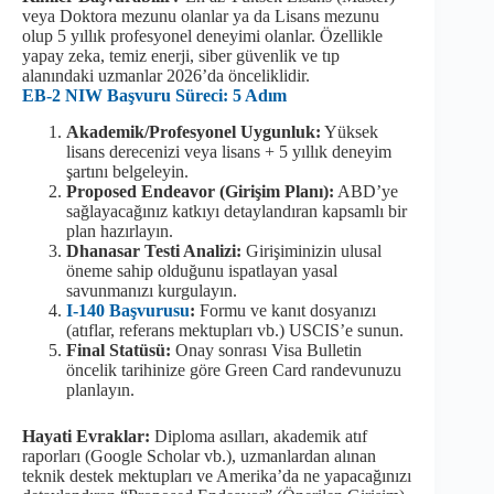
veya Doktora mezunu olanlar ya da Lisans mezunu
olup 5 yıllık profesyonel deneyimi olanlar. Özellikle
yapay zeka, temiz enerji, siber güvenlik ve tıp
alanındaki uzmanlar 2026’da önceliklidir.
EB-2 NIW Başvuru Süreci: 5 Adım
Akademik/Profesyonel Uygunluk:
Yüksek
lisans derecenizi veya lisans + 5 yıllık deneyim
şartını belgeleyin.
Proposed Endeavor (Girişim Planı):
ABD’ye
sağlayacağınız katkıyı detaylandıran kapsamlı bir
plan hazırlayın.
Dhanasar Testi Analizi:
Girişiminizin ulusal
öneme sahip olduğunu ispatlayan yasal
savunmanızı kurgulayın.
I-140 Başvurusu
:
Formu ve kanıt dosyanızı
(atıflar, referans mektupları vb.) USCIS’e sunun.
Final Statüsü:
Onay sonrası Visa Bulletin
öncelik tarihinize göre Green Card randevunuzu
planlayın.
Hayati Evraklar:
Diploma asılları, akademik atıf
raporları (Google Scholar vb.), uzmanlardan alınan
teknik destek mektupları ve Amerika’da ne yapacağınızı