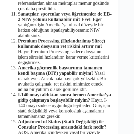
referanslardan alınan mektuplar memur gözünde
çok daha prestijlidir.
Sanatçılar, sporcular veya öğretmenler de EB-
2 NIW yolunu kullanabilir mi?
Evet. Eğer
yaptığınız işin Amerika’ya ulusal düzeyde bir
katkısı olduğunu ispatlayabiliyorsanız NIW
alabilirsiniz.
Premium Processing (Hızlandırılmış Süreç)
kullanmak dosyanın ret riskini artırır mı?
Hayır. Premium Processing sadece dosyanın
işlem süresini hızlandırır, karar verme kriterlerini
değiştirmez.
Amerika göçmenlik başvurumu tamamen
kendi başıma (DIY) yapabilir miyim?
Yasal
olarak evet. Ancak hata payı çok yüksektir. Bir
avukatla çalışmak, ret riskini minimize etmek
adına bir yatırım olarak görülmelidir.
I-140 onayı aldıktan sonra hemen Amerika’ya
gidip çalışmaya başlayabilir miyim?
Hayır. I-
140 onayı sadece uygunluğu teyit eder. Giriş için
statü değişikliği veya konsolosluk aşamalarını
tamamlamanız gerekir.
Adjustment of Status (Statü Değişikliği) ile
Consular Processing arasındaki fark nedir?
AOS, Amerika içindeyken yasal bir vizeyle