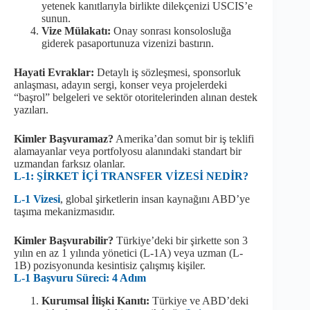
yetenek kanıtlarıyla birlikte dilekçenizi USCIS’e
sunun.
Vize Mülakatı:
Onay sonrası konsolosluğa
giderek pasaportunuza vizenizi bastırın.
Hayati Evraklar:
Detaylı iş sözleşmesi, sponsorluk
anlaşması, adayın sergi, konser veya projelerdeki
“başrol” belgeleri ve sektör otoritelerinden alınan destek
yazıları.
Kimler Başvuramaz?
Amerika’dan somut bir iş teklifi
alamayanlar veya portfolyosu alanındaki standart bir
uzmandan farksız olanlar.
L-1: ŞİRKET İÇİ TRANSFER VİZESİ NEDİR?
L-1 Vizesi
, global şirketlerin insan kaynağını ABD’ye
taşıma mekanizmasıdır.
Kimler Başvurabilir?
Türkiye’deki bir şirkette son 3
yılın en az 1 yılında yönetici (L-1A) veya uzman (L-
1B) pozisyonunda kesintisiz çalışmış kişiler.
L-1 Başvuru Süreci: 4 Adım
Kurumsal İlişki Kanıtı:
Türkiye ve ABD’deki