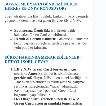
SOSYAL MEDYANIN GÜNDEMİ: NEDEN
HERKES EB-2 NIW KONUŞUYOR?
2026 yılı itibarıyla Ekşi Sözlük, LinkedIn ve X üzerinde
göçmenlik denilince akla gelen ilk vize EB-2 NIW.
Sponsorsuz Özgürlük:
Bir şirkete bağlı
kalmadan Green Card alınabilmesi.
Reddit & Forum Kültürü:
Binlerce kullanıcının
kendi başvuru süreçlerini şeffafça paylaşması bu
yolu popüler kılmıştır.
SÜREÇ HAKKINDA MERAK EDİLENLER:
DETAYLI SORU-CEVAP
EB-2 NIW Green Card başvurusu için
mutlaka Amerika’da bir iş teklifi olması
gerekir mi?
Hayır. NIW’ın en temel özelliği, bir
Amerikan şirketinden iş teklifi alma ve çalışma
sertifikası süreçlerinden “muaf” olmanızdır.
Kendi başınıza (self-petition) Green Card
başvurusu yapabilirsiniz.
O-1 Olağanüstü Yetenek Vizesi ile EB-1A
Green Card vizesi arasındaki temel farklar