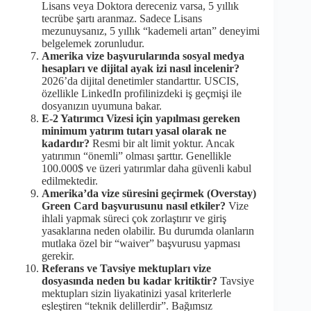
Lisans veya Doktora dereceniz varsa, 5 yıllık
tecrübe şartı aranmaz. Sadece Lisans
mezunuysanız, 5 yıllık “kademeli artan” deneyimi
belgelemek zorunludur.
Amerika vize başvurularında sosyal medya
hesapları ve dijital ayak izi nasıl incelenir?
2026’da dijital denetimler standarttır. USCIS,
özellikle LinkedIn profilinizdeki iş geçmişi ile
dosyanızın uyumuna bakar.
E-2 Yatırımcı Vizesi için yapılması gereken
minimum yatırım tutarı yasal olarak ne
kadardır?
Resmi bir alt limit yoktur. Ancak
yatırımın “önemli” olması şarttır. Genellikle
100.000$ ve üzeri yatırımlar daha güvenli kabul
edilmektedir.
Amerika’da vize süresini geçirmek (Overstay)
Green Card başvurusunu nasıl etkiler?
Vize
ihlali yapmak süreci çok zorlaştırır ve giriş
yasaklarına neden olabilir. Bu durumda olanların
mutlaka özel bir “waiver” başvurusu yapması
gerekir.
Referans ve Tavsiye mektupları vize
dosyasında neden bu kadar kritiktir?
Tavsiye
mektupları sizin liyakatinizi yasal kriterlerle
eşleştiren “teknik delillerdir”. Bağımsız