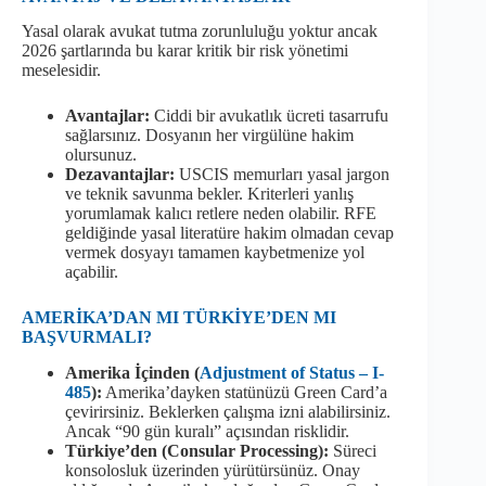
Yasal olarak avukat tutma zorunluluğu yoktur ancak
2026 şartlarında bu karar kritik bir risk yönetimi
meselesidir.
Avantajlar:
Ciddi bir avukatlık ücreti tasarrufu
sağlarsınız. Dosyanın her virgülüne hakim
olursunuz.
Dezavantajlar:
USCIS memurları yasal jargon
ve teknik savunma bekler. Kriterleri yanlış
yorumlamak kalıcı retlere neden olabilir. RFE
geldiğinde yasal literatüre hakim olmadan cevap
vermek dosyayı tamamen kaybetmenize yol
açabilir.
AMERİKA’DAN MI TÜRKİYE’DEN MI
BAŞVURMALI?
Amerika İçinden (
Adjustment of Status – I-
485
):
Amerika’dayken statünüzü Green Card’a
çevirirsiniz. Beklerken çalışma izni alabilirsiniz.
Ancak “90 gün kuralı” açısından risklidir.
Türkiye’den (Consular Processing):
Süreci
konsolosluk üzerinden yürütürsünüz. Onay