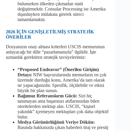
bulunurken ülkeden çıkmadan statü
değiştirmektir. Consular Processing ise Amerika
dışındayken mülakata girerek süreci
tamamlamaktır.
2026 İÇİN GENİŞLETİLMİŞ STRATEJİK
ÖNERİLER
Dosyanızın onay alması kriterleri USCIS memurunun
anlayacağı bir dille “pazarlamanızla” ilgilidir. İşte
uzmanlık gerektiren stratejik tavsiyelerimiz:
“Proposed Endeavor” (Önerilen Girişim)
Detayı:
NIW başvurularında memurların en çok
üzerinde durduğu konu, Amerika’da tam olarak
ne yapacağınızdır. Spesifik, ölçülebilir ve etkisi
büyük bir plan sunun.
Bağımsız Referansların Gücü:
Sizi hiç
tanımayan ama başarınızı atıflarınızdan bilen
otoritelerden mektup alın. USCIS, “kişisel
yakınlık” içermeyen mektupları çok daha objektif
bulur.
Medya Görünürlüğünü Veriye Dökün:
Basında hakkınızda çıkan haberleri tiraj ve prestij