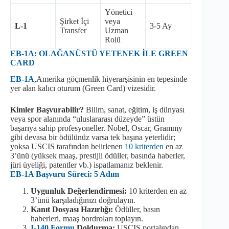
Yönetici
Şirket İçi
veya
L-1
3-5 Ay
Transfer
Uzman
Rolü
EB-1A: OLAĞANÜSTÜ YETENEK İLE GREEN
CARD
EB-1A
,Amerika göçmenlik hiyerarşisinin en tepesinde
yer alan kalıcı oturum (Green Card) vizesidir.
Kimler Başvurabilir?
Bilim, sanat, eğitim, iş dünyası
veya spor alanında “uluslararası düzeyde” üstün
başarıya sahip profesyoneller. Nobel, Oscar, Grammy
gibi devasa bir ödülünüz varsa tek başına yeterlidir;
yoksa USCIS tarafından belirlenen
10 kriterden
en az
3’ünü (yüksek maaş, prestijli ödüller, basında haberler,
jüri üyeliği, patentler vb.) ispatlamanız beklenir.
EB-1A Başvuru Süreci: 5 Adım
Uygunluk Değerlendirmesi:
10 kriterden en az
3’ünü karşıladığınızı doğrulayın.
Kanıt Dosyası Hazırlığı:
Ödüller, basın
haberleri, maaş bordroları toplayın.
I-140 Formu
Doldurma:
USCIS portalından