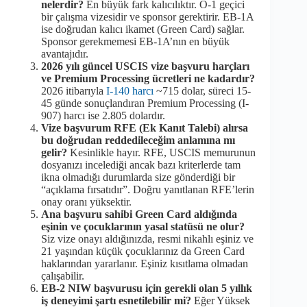
nelerdir?
En büyük fark kalıcılıktır. O-1 geçici
bir çalışma vizesidir ve sponsor gerektirir. EB-1A
ise doğrudan kalıcı ikamet (Green Card) sağlar.
Sponsor gerekmemesi EB-1A’nın en büyük
avantajıdır.
2026 yılı güncel USCIS vize başvuru harçları
ve Premium Processing ücretleri ne kadardır?
2026 itibarıyla
I-140 harcı
~715 dolar, süreci 15-
45 günde sonuçlandıran Premium Processing (I-
907) harcı ise 2.805 dolardır.
Vize başvurum RFE (Ek Kanıt Talebi) alırsa
bu doğrudan reddedileceğim anlamına mı
gelir?
Kesinlikle hayır. RFE, USCIS memurunun
dosyanızı incelediği ancak bazı kriterlerde tam
ikna olmadığı durumlarda size gönderdiği bir
“açıklama fırsatıdır”. Doğru yanıtlanan RFE’lerin
onay oranı yüksektir.
Ana başvuru sahibi Green Card aldığında
eşinin ve çocuklarının yasal statüsü ne olur?
Siz vize onayı aldığınızda, resmi nikahlı eşiniz ve
21 yaşından küçük çocuklarınız da Green Card
haklarından yararlanır. Eşiniz kısıtlama olmadan
çalışabilir.
EB-2 NIW başvurusu için gerekli olan 5 yıllık
iş deneyimi şartı esnetilebilir mi?
Eğer Yüksek