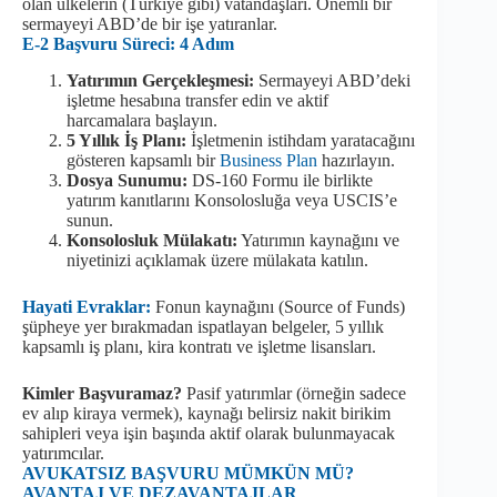
olan ülkelerin (Türkiye gibi) vatandaşları. Önemli bir
sermayeyi ABD’de bir işe yatıranlar.
E-2 Başvuru Süreci: 4 Adım
Yatırımın Gerçekleşmesi:
Sermayeyi ABD’deki
işletme hesabına transfer edin ve aktif
harcamalara başlayın.
5 Yıllık İş Planı:
İşletmenin istihdam yaratacağını
gösteren kapsamlı bir
Business Plan
hazırlayın.
Dosya Sunumu:
DS-160 Formu ile birlikte
yatırım kanıtlarını Konsolosluğa veya USCIS’e
sunun.
Konsolosluk Mülakatı:
Yatırımın kaynağını ve
niyetinizi açıklamak üzere mülakata katılın.
Hayati Evraklar:
Fonun kaynağını (Source of Funds)
şüpheye yer bırakmadan ispatlayan belgeler, 5 yıllık
kapsamlı iş planı, kira kontratı ve işletme lisansları.
Kimler Başvuramaz?
Pasif yatırımlar (örneğin sadece
ev alıp kiraya vermek), kaynağı belirsiz nakit birikim
sahipleri veya işin başında aktif olarak bulunmayacak
yatırımcılar.
AVUKATSIZ BAŞVURU MÜMKÜN MÜ?
AVANTAJ VE DEZAVANTAJLAR