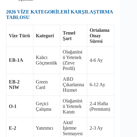
2026 VİZE KATEGORİLERİ KARŞILAŞTIRMA
TABLOSU
Ortalama
Temel
Vize Türü
Kategori
Onay
Şart
Süresi
Olağanüst
Kalıcı
ü Yetenek
EB-1A
4-6 Ay
Göçmenlik
(Zirve
Profil)
ABD
EB-2
Green
Çıkarlarına
6-12 Ay
NIW
Card
Hizmet
Olağanüst
Geçici
2-4 Hafta
O-1
ü Yetenek
Çalışma
(Premium)
Kanıtı
Aktif
E-2
Yatırımcı
İşletme
2-3 Ay
Sermayesi