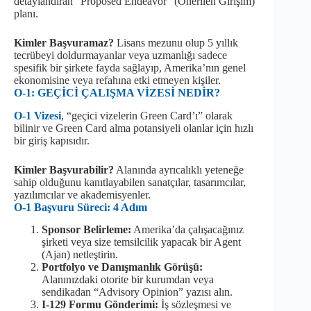
detaylandıran “Proposed Endeavor” (Önerilen Girişim)
planı.
Kimler Başvuramaz?
Lisans mezunu olup 5 yıllık
tecrübeyi doldurmayanlar veya uzmanlığı sadece
spesifik bir şirkete fayda sağlayıp, Amerika’nın genel
ekonomisine veya refahına etki etmeyen kişiler.
O-1: GEÇİCİ ÇALIŞMA VİZESİ NEDİR?
O-1 Vizesi
, “geçici vizelerin Green Card’ı” olarak
bilinir ve Green Card alma potansiyeli olanlar için hızlı
bir giriş kapısıdır.
Kimler Başvurabilir?
Alanında ayrıcalıklı yeteneğe
sahip olduğunu kanıtlayabilen sanatçılar, tasarımcılar,
yazılımcılar ve akademisyenler.
O-1 Başvuru Süreci: 4 Adım
Sponsor Belirleme:
Amerika’da çalışacağınız
şirketi veya size temsilcilik yapacak bir Agent
(Ajan) netleştirin.
Portfolyo ve Danışmanlık Görüşü:
Alanınızdaki otorite bir kurumdan veya
sendikadan “Advisory Opinion” yazısı alın.
I-129 Formu Gönderimi:
İş sözleşmesi ve