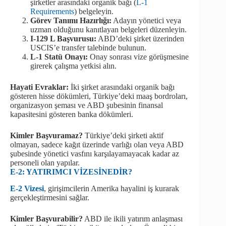
şirketler arasındaki organik bağı (
L-1
Requirements
) belgeleyin.
Görev Tanımı Hazırlığı:
Adayın yönetici veya
uzman olduğunu kanıtlayan belgeleri düzenleyin.
I-129 L Başvurusu:
ABD’deki şirket üzerinden
USCIS’e transfer talebinde bulunun.
L-1 Statü Onayı:
Onay sonrası vize görüşmesine
girerek çalışma yetkisi alın.
Hayati Evraklar:
İki şirket arasındaki organik bağı
gösteren hisse dökümleri, Türkiye’deki maaş bordroları,
organizasyon şeması ve ABD şubesinin finansal
kapasitesini gösteren banka dökümleri.
Kimler Başvuramaz?
Türkiye’deki şirketi aktif
olmayan, sadece kağıt üzerinde varlığı olan veya ABD
şubesinde yönetici vasfını karşılayamayacak kadar az
personeli olan yapılar.
E-2: YATIRIMCI VİZESİNEDİR?
E-2 Vizesi
, girişimcilerin Amerika hayalini iş kurarak
gerçekleştirmesini sağlar.
Kimler Başvurabilir?
ABD ile ikili yatırım anlaşması