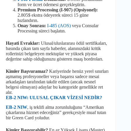
form ve ücret ödemesi gerçekleştirin.
Premium Processing (I-907) (Opsiyonel):
2.805$ ekstra ödeyerek süreci 15 güne
hızlandırın.
Onay Sonrası:
I-485 (AOS)
veya Consular
Processing süreci başlatın.
Hayati Evraklar:
Ulusal/uluslararası ödül sertifikaları,
basında çıkan tam sayfa haberler, alanınızdaki kritik
rollerinizi belgeleyen mektuplar ve yüksek piyasa
değerine sahip olduğunuzu gösteren maaş bordroları.
Kimler Başvuramaz?
Kariyerinde henüz yerel sınırları
aşmamış profesyoneller veya başarısı sadece mesai
arkadaşları tarafından takdir edilen (ancak nesnel
belgesi olmayan) adaylar bu kategoride genellikle ret
alır.
EB-2 NIW: ULUSAL ÇIKAR VİZESİ NEDİR?
EB-2 NIW
, iş teklifi alma zorunluluğunu “Amerikan
çıkarlarına hizmet edeceğiniz” gerekçesiyle muaf tutan
bir Green Card yoludur.
Kimler Başvurabilir?
En az Yüksek Lisans (Master)