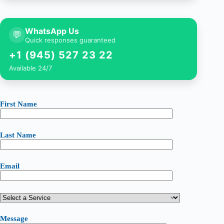
WhatsApp Us
💬
Quick responses guaranteed
+1 (945) 527 23 22
Available 24/7
First Name
Last Name
Email
Message