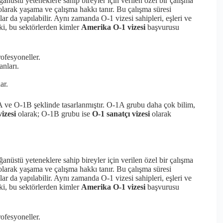
ağanüstü yeteneklere sahip bireyler için verilen özel bir çalışma
larak yaşama ve çalışma hakkı tanır. Bu çalışma süresi
alar da yapılabilir. Aynı zamanda O-1 vizesi sahipleri, eşleri ve
ki, bu sektörlerden kimler
Amerika O-1 vizesi
başvurusu
rofesyoneller.
anları.
ar.
A ve O-1B şeklinde tasarlanmıştır. O-1A grubu daha çok bilim,
vizesi
olarak; O-1B grubu ise
O-1 sanatçı vizesi
olarak
ağanüstü yeteneklere sahip bireyler için verilen özel bir çalışma
larak yaşama ve çalışma hakkı tanır. Bu çalışma süresi
alar da yapılabilir. Aynı zamanda O-1 vizesi sahipleri, eşleri ve
ki, bu sektörlerden kimler
Amerika O-1 vizesi
başvurusu
rofesyoneller.