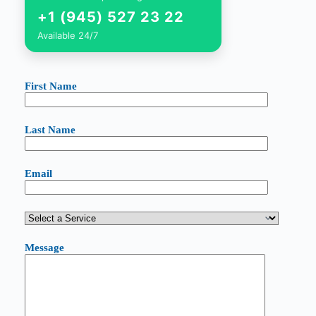
+1 (945) 527 23 22
Available 24/7
First Name
Last Name
Email
Message