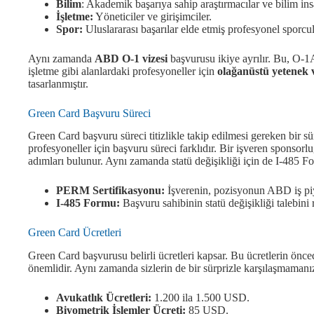
Bilim
: Akademik başarıya sahip araştırmacılar ve bilim ins
İşletme:
Yöneticiler ve girişimciler.
Spor:
Uluslararası başarılar elde etmiş profesyonel sporcul
Aynı zamanda
ABD O-1 vizesi
başvurusu ikiye ayrılır. Bu, O-1
işletme gibi alanlardaki profesyoneller için
olağanüstü yetenek 
tasarlanmıştır.
Green Card Başvuru Süreci
Green Card başvuru süreci titizlikle takip edilmesi gereken bir s
profesyoneller için başvuru süreci farklıdır. Bir işveren spons
adımları bulunur. Aynı zamanda statü değişikliği için de I-485 F
PERM Sertifikasyonu:
İşverenin, pozisyonun ABD iş piy
I-485 Formu:
Başvuru sahibinin statü değişikliği talebini
Green Card Ücretleri
Green Card başvurusu belirli ücretleri kapsar. Bu ücretlerin önc
önemlidir. Aynı zamanda sizlerin de bir sürprizle karşılaşmamanızı
Avukatlık Ücretleri:
1.200 ila 1.500 USD.
Biyometrik İşlemler Ücreti:
85 USD.