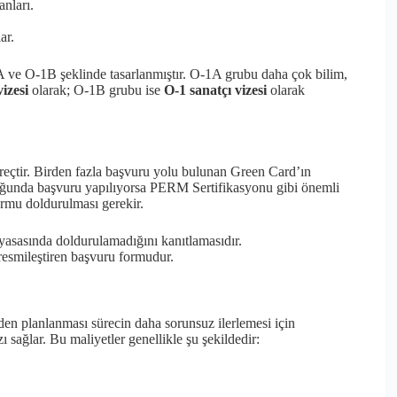
anları.
ar.
A ve O-1B şeklinde tasarlanmıştır. O-1A grubu daha çok bilim,
vizesi
olarak; O-1B grubu ise
O-1 sanatçı vizesi
olarak
üreçtir. Birden fazla başvuru yolu bulunan Green Card’ın
orluğunda başvuru yapılıyorsa PERM Sertifikasyonu gibi önemli
ormu doldurulması gerekir.
asasında doldurulamadığını kanıtlamasıdır.
 resmileştiren başvuru formudur.
eden planlanması sürecin daha sorunsuz ilerlemesi için
 sağlar. Bu maliyetler genellikle şu şekildedir: