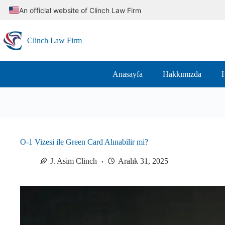
Skip
An official website of Clinch Law Firm
to
content
Clinch Law Firm
Anasayfa
Hakkımızda
H
O-1 Vizesi ile Green Card Alınabilir mi?
J. Asim Clinch
Aralık 31, 2025