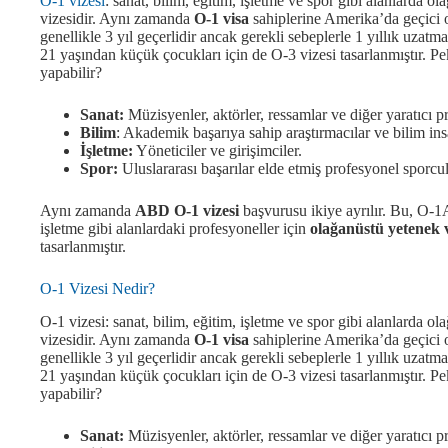
O-1 vizesi
: sanat, bilim, eğitim, işletme ve spor gibi alanlarda ol
vizesidir. Aynı zamanda
O-1 visa
sahiplerine Amerika’da geçici o
genellikle 3 yıl geçerlidir ancak gerekli sebeplerle 1 yıllık uzatm
21 yaşından küçük çocukları için de O-3 vizesi tasarlanmıştır. Pe
yapabilir?
Sanat:
Müzisyenler, aktörler, ressamlar ve diğer yaratıcı p
Bilim
: Akademik başarıya sahip araştırmacılar ve bilim ins
İşletme:
Yöneticiler ve girişimciler.
Spor:
Uluslararası başarılar elde etmiş profesyonel sporcul
Aynı zamanda
ABD O-1 vizesi
başvurusu ikiye ayrılır. Bu, O-1
işletme gibi alanlardaki profesyoneller için
olağanüstü yetenek 
tasarlanmıştır.
O-1 Vizesi Nedir?
O-1 vizesi: sanat, bilim, eğitim, işletme ve spor gibi alanlarda ol
vizesidir. Aynı zamanda
O-1 visa
sahiplerine Amerika’da geçici o
genellikle 3 yıl geçerlidir ancak gerekli sebeplerle 1 yıllık uzatm
21 yaşından küçük çocukları için de O-3 vizesi tasarlanmıştır. Pe
yapabilir?
Sanat:
Müzisyenler, aktörler, ressamlar ve diğer yaratıcı p