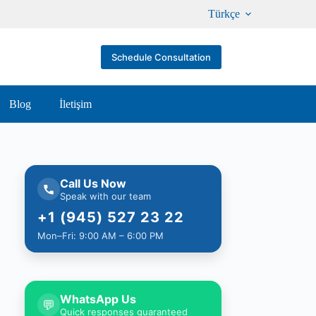
Türkçe
Schedule Consultation
Blog
İletişim
Call Us Now
Speak with our team
+1 (945) 527 23 22
Mon–Fri: 9:00 AM – 6:00 PM
WhatsApp Us
💬
Quick responses guaranteed