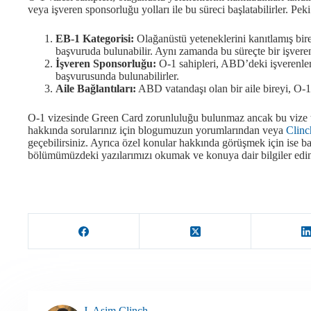
veya işveren sponsorluğu yolları ile bu süreci başlatabilirler. Pek
EB-1 Kategorisi:
Olağanüstü yeteneklerini kanıtlamış bire
başvuruda bulunabilir. Aynı zamanda bu süreçte bir işver
İşveren Sponsorluğu:
O-1 sahipleri, ABD’deki işverenl
başvurusunda bulunabilirler.
Aile Bağlantıları:
ABD vatandaşı olan bir aile bireyi, O-1 
O-1 vizesinde Green Card zorunluluğu bulunmaz ancak bu vize t
hakkında sorularınız için blogumuzun yorumlarından veya
Clinc
geçebilirsiniz. Ayrıca özel konular hakkında görüşmek için ise 
bölümümüzdeki yazılarımızı okumak ve konuya dair bilgiler ed
J. Asim Clinch