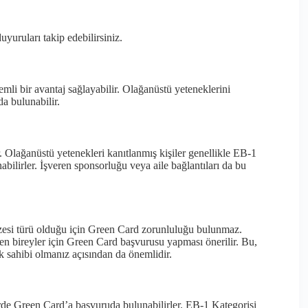
uyuruları takip edebilirsiniz.
emli bir avantaj sağlayabilir. Olağanüstü yeteneklerini
da bulunabilir.
. Olağanüstü yetenekleri kanıtlanmış kişiler genellikle EB-1
bilirler. İşveren sponsorluğu veya aile bağlantıları da bu
vizesi türü olduğu için Green Card zorunluluğu bulunmaz.
 bireyler için Green Card başvurusu yapması önerilir. Bu,
k sahibi olmanız açısından da önemlidir.
dirde Green Card’a başvuruda bulunabilirler. EB-1 Kategorisi