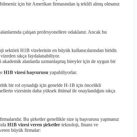
lmeniz için bir Amerikan firmasından iş teklifi almış olmanız
 alanlarında çalışan profesyonellere odaklanır. Ancak bu
 sektörü H1B vizelerinin en büyük kullanıcılarından biridir.
vizeden sıkça faydalanabiliyor.
bi akademik alanlarda uzmanlaşmış bireyler için de uygun bir
de
H1B vizesi başvurusu
yapabiliyorlar.
ik bir rol oynadığı için genelde H-1B için öncelikli
llerin vizesinin daha yüksek ihtimal ile onaylandığını sıkça
rmalarıdır. Bu şirketler genellikle size iş başvurusu yapmanız
anda
H1B vizesi veren şirketler
teknoloji, finans ve
 veren büyük firmalar: