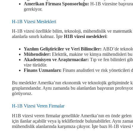
Amerikan Firması Sponsorluğu:
H-1B vizesine başvurabi
gerekiyor.
H-1B Vizesi Meslekleri
H-1B vizesi özellikle bilim, teknoloji, mühendislik ve matematik
alanlarla sınırlı kalmaz. İşte
H1B vizesi meslekleri
:
Yazılım Geliştiriciler ve Veri Bilimciler:
ABD’de teknoloji
Mühendisler:
Elektrik, makine ve kimya mühendisleri bu 
Akademisyen ve Araştırmacılar:
Tıp ve fen bilimleri gi
vize türüdür.
Finans Uzmanları:
Finans analistleri ve risk yöneticileri 
Bu meslekler Amerika’nın ekonomik ve teknolojik gelişiminde krit
gruplarındandır. Aynı zamanda bu alanlardan başvuran profesyone
görüyoruz.
H-1B Vizesi Veren Firmalar
H1B vizesi veren firmalar genellikle Amerika’nın en önde gelen fi
için ilanlar açabilir veya iş tekliflerinde bulunabilirler. Aynı zam
mühendislik alanlarında karşımıza çıkıyor. İşte bazı H-1B vizesi