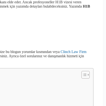
mkanı elde eder. Ancak profesyoneller H1B vizesi veren
ğinmek için yazımda detayları bulabileceksiniz. Yazımda
H1B
sa bize bu blogun yorumlar kısmından veya
Clinch Law Firm
siniz. Ayrıca özel sorularınız ve danışmanlık hizmeti için