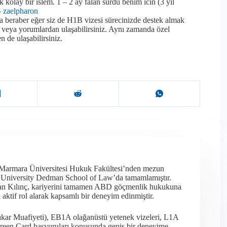
k kolay bir islem. 1 – 2 ay falan surdu benim icin (3 yil
–
zaelpharon
a beraber eğer siz de H1B vizesi sürecinizde destek almak
veya yorumlardan ulaşabilirsiniz. Aynı zamanda özel
n de ulaşabilirsiniz.
 Marmara Üniversitesi Hukuk Fakültesi’nden mezun
t University Dedman School of Law’da tamamlamıştır.
olan Kılınç, kariyerini tamamen ABD göçmenlik hukukuna
ktif rol alarak kapsamlı bir deneyim edinmiştir.​
ıkar Muafiyeti), EB1A olağanüstü yetenek vizeleri, L1A
en Green Card başvuruları konusunda geniş bir deneyime