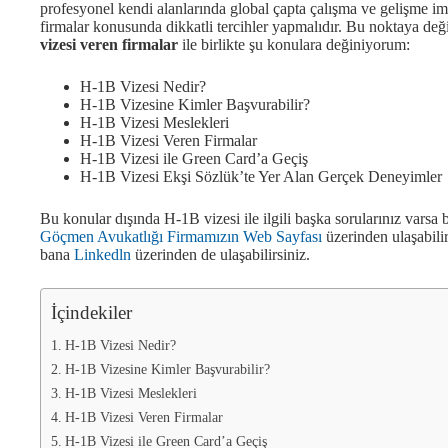
profesyonel kendi alanlarında global çapta çalışma ve gelişme i
firmalar konusunda dikkatli tercihler yapmalıdır. Bu noktaya de
vizesi veren firmalar
ile birlikte şu konulara değiniyorum:
H-1B Vizesi Nedir?
H-1B Vizesine Kimler Başvurabilir?
H-1B Vizesi Meslekleri
H-1B Vizesi Veren Firmalar
H-1B Vizesi ile Green Card’a Geçiş
H-1B Vizesi Ekşi Sözlük’te Yer Alan Gerçek Deneyimler
Bu konular dışında H-1B vizesi ile ilgili başka sorularınız var
Göçmen Avukatlığı Firmamızın Web Sayfası
üzerinden ulaşabilir
bana
Linkedln
üzerinden de ulaşabilirsiniz.
İçindekiler
H-1B Vizesi Nedir?
H-1B Vizesine Kimler Başvurabilir?
H-1B Vizesi Meslekleri
H-1B Vizesi Veren Firmalar
H-1B Vizesi ile Green Card’a Geçiş