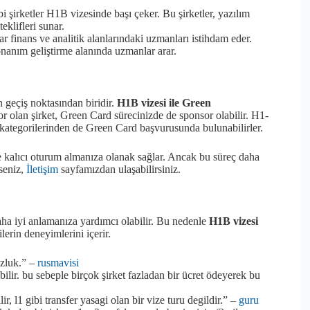
şirketler H1B vizesinde başı çeker. Bu şirketler, yazılım
eklifleri sunar.
finans ve analitik alanlarındaki uzmanları istihdam eder.
nanım geliştirme alanında uzmanlar arar.
 geçiş noktasından biridir.
H1B vizesi ile Green
 olan şirket, Green Card sürecinizde de sponsor olabilir. H1-
kategorilerinden de Green Card başvurusunda bulunabilirler.
 kalıcı oturum almanıza olanak sağlar. Ancak bu süreç daha
rseniz,
İletişim
sayfamızdan ulaşabilirsiniz.
daha iyi anlamanıza yardımcı olabilir. Bu nedenle
H1B vizesi
erin deneyimlerini içerir.
zluk.” –
rusmavisi
lir. bu sebeple birçok şirket fazladan bir ücret ödeyerek bu
ir, l1 gibi transfer yasagi olan bir vize turu degildir.” –
guru