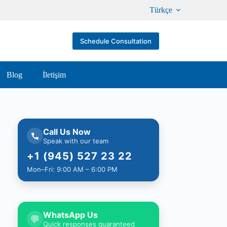
Türkçe
Schedule Consultation
Blog
İletişim
Call Us Now
Speak with our team
+1 (945) 527 23 22
Mon–Fri: 9:00 AM – 6:00 PM
WhatsApp Us
💬
Quick responses guaranteed