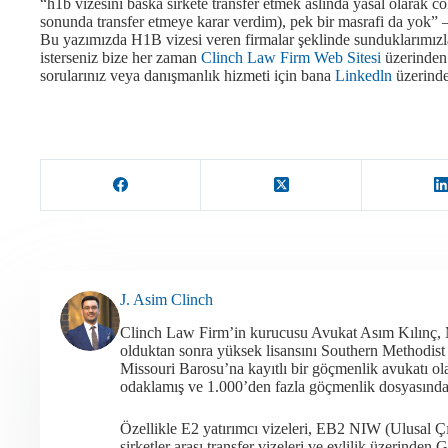
“h1b vizesini baska sirkete transfer etmek aslinda yasal olarak co
sonunda transfer etmeye karar verdim), pek bir masrafi da yok” 
Bu yazımızda H1B vizesi veren firmalar şeklinde sunduklarımızl
isterseniz bize her zaman
Clinch Law Firm Web Sitesi
üzerinden 
sorularınız veya danışmanlık hizmeti için bana
Linkedln
üzerinde
J. Asim Clinch
Clinch Law Firm’in kurucusu Avukat Asım Kılınç,
olduktan sonra yüksek lisansını Southern Methodis
Missouri Barosu’na kayıtlı bir göçmenlik avukatı 
odaklamış ve 1.000’den fazla göçmenlik dosyasında a
Özellikle E2 yatırımcı vizeleri, EB2 NIW (Ulusal Ç
şirketler arası transfer vizeleri ve evlilik üzerind