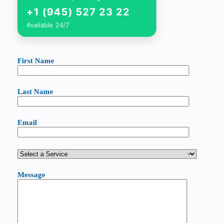
+1 (945) 527 23 22
Available 24/7
First Name
Last Name
Email
Message