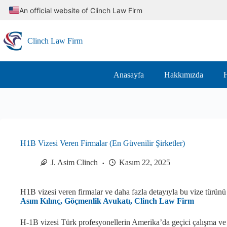
Skip
An official website of Clinch Law Firm
to
content
Clinch Law Firm
Anasayfa
Hakkımızda
H
H1B Vizesi Veren Firmalar (En Güvenilir Şirketler)
J. Asim Clinch
Kasım 22, 2025
H1B vizesi veren firmalar ve daha fazla detayıyla bu vize türünü
Asım Kılınç, Göçmenlik Avukatı, Clinch Law Firm
H-1B vizesi Türk profesyonellerin Amerika’da geçici çalışma ve 