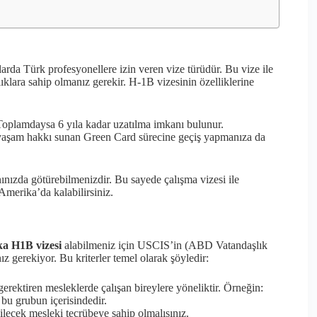
rda Türk profesyonellere izin veren vize türüdür. Bu vize ile
ıklara sahip olmanız gerekir. H-1B vizesinin özelliklerine
r. Toplamdaysa 6 yıla kadar uzatılma imkanı bulunur.
yaşam hakkı sunan Green Card sürecine geçiş yapmanıza da
ınızda götürebilmenizdir. Bu sayede çalışma vizesi ile
Amerika’da kalabilirsiniz.
a H1B vizesi
alabilmeniz için USCIS’in (ABD Vatandaşlık
z gerekiyor. Bu kriterler temel olarak şöyledir:
rektiren mesleklerde çalışan bireylere yöneliktir. Örneğin:
r bu grubun içerisindedir.
lecek mesleki tecrübeye sahip olmalısınız.