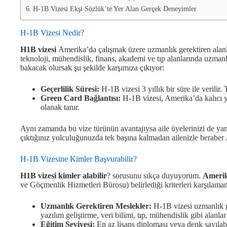
H-1B Vizesi Ekşi Sözlük’te Yer Alan Gerçek Deneyimler
H-1B Vizesi Nedir?
H1B vizesi
Amerika’da çalışmak üzere uzmanlık gerektiren alanla
teknoloji, mühendislik, finans, akademi ve tıp alanlarında uzmanl
bakacak olursak şu şekilde karşımıza çıkıyor:
Geçerlilik Süresi:
H-1B vizesi 3 yıllık bir süre ile verili
Green Card Bağlantısı:
H-1B vizesi, Amerika’da kalıcı 
olanak tanır.
Aynı zamanda bu vize türünün avantajıysa aile üyelerinizi de yan
çıktığınız yolculuğunuzda tek başına kalmadan ailenizle beraber 
H-1B Vizesine Kimler Başvurabilir?
H1B vizesi kimler alabilir
? sorusunu sıkça duyuyorum.
Amerik
ve Göçmenlik Hizmetleri Bürosu) belirlediği kriterleri karşılamanı
Uzmanlık Gerektiren Meslekler:
H-1B vizesi uzmanlık ge
yazılım geliştirme, veri bilimi, tıp, mühendislik gibi alanla
Eğitim Seviyesi:
En az lisans diploması veya denk sayılabi