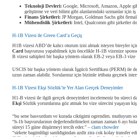
Teknoloji Devleri:
Google, Microsoft, Amazon, Apple gibi 
geliştirme ve veri bilimi gibi alanlarındaki uzmanlar için iş t
Finans Şirketleri:
JP Morgan, Goldman Sachs gibi firmalar 
Mühendislik Şirketleri:
Intel, Qualcomm gibi şirketler do
H-1B Vizesi ile Green Card’a Geçiş
H1B vizesi ABD’de kalıcı oturum izni almak isteyen bireyler için
Card
başvurusu yapabilmek için öncelikle H-1B vizenize sponsor
B vizesi sahipleri bir başka yöntem olarak EB-2 veya EB-3 vize 
USCIS bir başka yöntem olarak İşgücü Sertifikası (PERM) ile de
uzun zaman alabilir. Sorularınız için bizimle irtibata geçmek iste
H-1B Vizesi Ekşi Sözlük’te Yer Alan Gerçek Deneyimler
H1-B vizesi ile ilgili gerçek deneyimleri incelemeniz bu süreci 
Ekşi
Sözlük yorumlarına göz atmak bu vize sürecini yaşayan kişil
“bu sene basvurdum ve kurada ciktigimi ogrendim. mutluyum so
“h-1b başvurularının değerlendirilmeleri zaman zaman 6 ayı bulabi
süreyi 15 güne düşürmeyi tercih eder.” –
clam chowder
“sirkete bagimliligi sanildigindan azdir zira cok kolay transfer edil