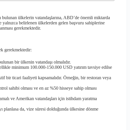
sı bulunan ülkelerin vatandaşlarına, ABD’de önemli miktarda
e yalnızca belirlenen ülkelerden gelen başvuru sahiplerine
ılanması gerekmektedir.
mek gerekmektedir:
ulunan bir ülkenin vatandaşı olmalıdır.
nellikle minimum 100.000-150.000 USD yatırım tavsiye edilse
ktif bir ticari faaliyeti kapsamalıdır. Örneğin, bir restoran veya
trol sahibi olması ve en az %50 hisseye sahip olması
malı ve Amerikan vatandaşları için istihdam yaratma
ı planlasa da, vize süresi dolduğunda ülkesine dönme