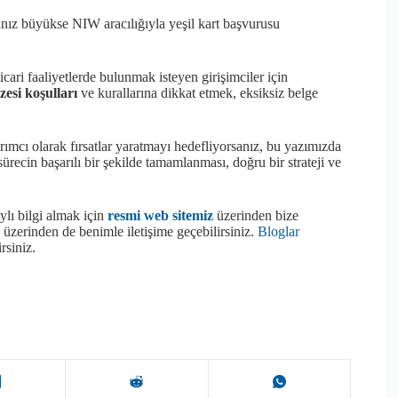
z büyükse NIW aracılığıyla yeşil kart başvurusu
ari faaliyetlerde bulunmak isteyen girişimciler için
zesi koşulları
ve kurallarına dikkat etmek, eksiksiz belge
rımcı olarak fırsatlar yaratmayı hedefliyorsanız, bu yazımızda
sürecin başarılı bir şekilde tamamlanması, doğru bir strateji ve
ylı bilgi almak için
resmi web sitemi
z
üzerinden bize
üzerinden de benimle iletişime geçebilirsiniz.
B
loglar
rsiniz.