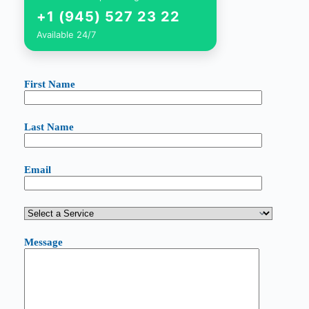
+1 (945) 527 23 22
Available 24/7
First Name
Last Name
Email
Message