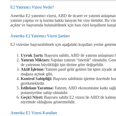
E2 Yatırımcı Vizesi Nedir?
Amerika E2 yatırımcı vizesi, ABD ile ticaret ve yatırım anlaşma
yatırım yapma ve iş kurma hakkı tanıyan bir vize türüdür. Bu viz
açıktır ve başvuruda bulunabilmek için bazı özel koşulların karş
Amerika E2 Yatırımcı Vizesi Şartları
E2 vizesine başvurabilmek için aşağıdaki koşulları yerine getir
Uyruk Şartı:
Başvuru sahibi, ABD ile yatırım anlaşması b
Yatırım Miktarı:
Yapılan yatırım “önemli” olmalıdır. Ge
de yatırımın büyüklüğü işin türüne göre değişebilir.
Aktif İşletme:
Yatırım pasif gelir getiren bir işten ziyade a
mağaza açmak gibi.
Kontrol Sahipliği:
Başvuru sahibinin işletme üzerinde kon
gerekmektedir.
İstihdam Yaratma:
Yatırım, ABD ekonomisine katkı sağla
potansiyeline sahip olmalıdır.
Geçici Niyet:
Başvuru sahibi E2 vizesi ile ABD’de kalmay
niyetinde olduğunu göstermelidir.
Amerika E2 Vizesi Kuralları