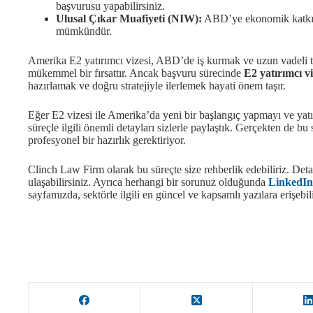
başvurusu yapabilirsiniz.
Ulusal Çıkar Muafiyeti (NIW):
ABD’ye ekonomik katkını
mümkündür.
Amerika E2 yatırımcı vizesi, ABD’de iş kurmak ve uzun vadeli tic
mükemmel bir fırsattır. Ancak başvuru sürecinde
E2 yatırımcı vi
hazırlamak ve doğru stratejiyle ilerlemek hayati önem taşır.
Eğer E2 vizesi ile Amerika’da yeni bir başlangıç yapmayı ve yatı
süreçle ilgili önemli detayları sizlerle paylaştık. Gerçekten de bu 
profesyonel bir hazırlık gerektiriyor.
Clinch Law Firm olarak bu süreçte size rehberlik edebiliriz. Deta
ulaşabilirsiniz. Ayrıca herhangi bir sorunuz olduğunda
LinkedIn
sayfamızda, sektörle ilgili en güncel ve kapsamlı yazılara erişebili