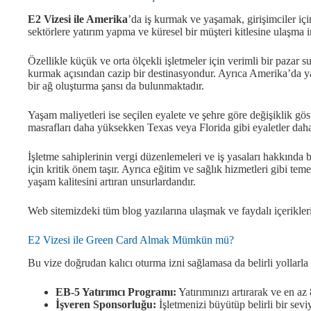
E2 Vizesi ile Amerika
’da iş kurmak ve yaşamak, girişimciler için 
sektörlere yatırım yapma ve küresel bir müşteri kitlesine ulaşma 
Özellikle küçük ve orta ölçekli işletmeler için verimli bir pazar 
kurmak açısından cazip bir destinasyondur. Ayrıca Amerika’da ya
bir ağ oluşturma şansı da bulunmaktadır.
Yaşam maliyetleri ise seçilen eyalete ve şehre göre değişiklik g
masrafları daha yüksekken Texas veya Florida gibi eyaletler dah
İşletme sahiplerinin vergi düzenlemeleri ve iş yasaları hakkında bi
için kritik önem taşır. Ayrıca eğitim ve sağlık hizmetleri gibi tem
yaşam kalitesini artıran unsurlardandır.
Web sitemizdeki tüm blog yazılarına ulaşmak ve faydalı içerikler
E2 Vizesi ile Green Card Almak Mümkün mü?
Bu vize doğrudan kalıcı oturma izni sağlamasa da belirli yollarla
EB-5 Yatırımcı Programı:
Yatırımınızı artırarak ve en a
İşveren Sponsorluğu:
İşletmenizi büyütüp belirli bir sevi