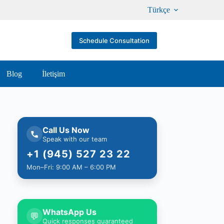
Türkçe
Schedule Consultation
Blog
İletişim
Call Us Now
Speak with our team
+1 (945) 527 23 22
Mon–Fri: 9:00 AM – 6:00 PM
WhatsApp Us
💬
Quick responses guaranteed