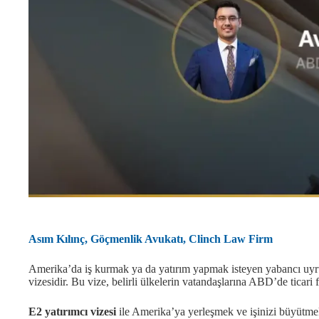
Asım Kılınç, Göçmenlik Avukatı, Clinch Law Firm
Amerika’da iş kurmak ya da yatırım yapmak isteyen yabancı uyruk
vizesidir. Bu vize, belirli ülkelerin vatandaşlarına ABD’de ticari 
E2 yatırımcı vizesi
ile Amerika’ya yerleşmek ve işinizi büyütm