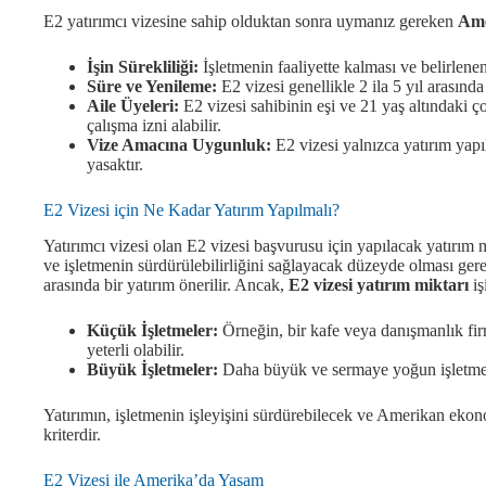
E2 yatırımcı vizesine sahip olduktan sonra uymanız gereken
Ame
İşin Sürekliliği:
İşletmenin faaliyette kalması ve belirlene
Süre ve Yenileme:
E2 vizesi genellikle 2 ila 5 yıl arasında
Aile Üyeleri:
E2 vizesi sahibinin eşi ve 21 yaş altındaki 
çalışma izni alabilir.
Vize Amacına Uygunluk:
E2 vizesi yalnızca yatırım yapıl
yasaktır.
E2 Vizesi için Ne Kadar Yatırım Yapılmalı?
Yatırımcı vizesi olan E2 vizesi başvurusu için yapılacak yatırım 
ve işletmenin sürdürülebilirliğini sağlayacak düzeyde olması g
arasında bir yatırım önerilir. Ancak,
E2 vizesi yatırım miktarı
iş
Küçük İşletmeler:
Örneğin, bir kafe veya danışmanlık fi
yeterli olabilir.
Büyük İşletmeler:
Daha büyük ve sermaye yoğun işletmele
Yatırımın, işletmenin işleyişini sürdürebilecek ve Amerikan eko
kriterdir.
E2 Vizesi ile Amerika’da Yaşam