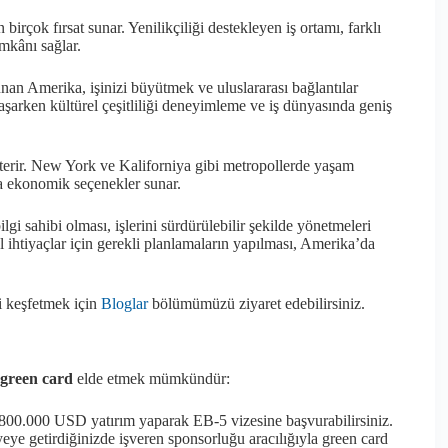
birçok fırsat sunar. Yenilikçiliği destekleyen iş ortamı, farklı
imkânı sağlar.
sunan Amerika, işinizi büyütmek ve uluslararası bağlantılar
şarken kültürel çeşitliliği deneyimleme ve iş dünyasında geniş
österir. New York ve Kaliforniya gibi metropollerde yaşam
a ekonomik seçenekler sunar.
lgi sahibi olması, işlerini sürdürülebilir şekilde yönetmeleri
el ihtiyaçlar için gerekli planlamaların yapılması, Amerika’da
i keşfetmek için
Bloglar
bölümümüzü ziyaret edebilirsiniz.
green card
elde etmek mümkündür:
z 800.000 USD yatırım yaparak EB-5 vizesine başvurabilirsiniz.
yeye getirdiğinizde işveren sponsorluğu aracılığıyla green card