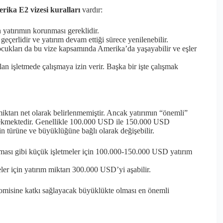
rika E2 vizesi kuralları
vardır:
n yatırımın korunması gereklidir.
 geçerlidir ve yatırım devam ettiği sürece yenilenebilir.
çocukları da bu vize kapsamında Amerika’da yaşayabilir ve eşler
an işletmede çalışmaya izin verir. Başka bir işte çalışmak
miktarı net olarak belirlenmemiştir. Ancak yatırımın “önemli”
erekmektedir. Genellikle 100.000 USD ile 150.000 USD
in türüne ve büyüklüğüne bağlı olarak değişebilir.
rması gibi küçük işletmeler için 100.000-150.000 USD yatırım
r için yatırım miktarı 300.000 USD’yi aşabilir.
nomisine katkı sağlayacak büyüklükte olması en önemli