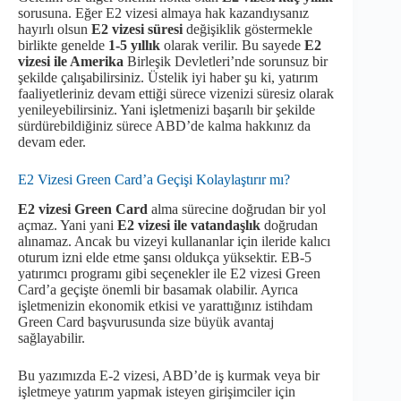
sorusuna. Eğer E2 vizesi almaya hak kazandıysanız
hayırlı olsun
E2 vizesi süresi
değişiklik göstermekle
birlikte genelde
1-5 yıllık
olarak verilir. Bu sayede
E2
vizesi ile Amerika
Birleşik Devletleri’nde sorunsuz bir
şekilde çalışabilirsiniz. Üstelik iyi haber şu ki, yatırım
faaliyetleriniz devam ettiği sürece vizenizi süresiz olarak
yenileyebilirsiniz. Yani işletmenizi başarılı bir şekilde
sürdürebildiğiniz sürece ABD’de kalma hakkınız da
devam eder.
E2 Vizesi Green Card’a Geçişi Kolaylaştırır mı?
E2 vizesi Green Card
alma sürecine doğrudan bir yol
açmaz. Yani yani
E2 vizesi ile vatandaşlık
doğrudan
alınamaz. Ancak bu vizeyi kullananlar için ileride kalıcı
oturum izni elde etme şansı oldukça yüksektir. EB-5
yatırımcı programı gibi seçenekler ile E2 vizesi Green
Card’a geçişte önemli bir basamak olabilir. Ayrıca
işletmenizin ekonomik etkisi ve yarattığınız istihdam
Green Card başvurusunda size büyük avantaj
sağlayabilir.
Bu yazımızda E-2 vizesi, ABD’de iş kurmak veya bir
işletmeye yatırım yapmak isteyen girişimciler için