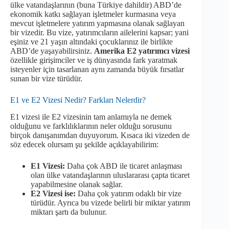
ülke vatandaşlarının (buna Türkiye dahildir) ABD’de
ekonomik katkı sağlayan işletmeler kurmasına veya
mevcut işletmelere yatırım yapmasına olanak sağlayan
bir vizedir. Bu vize, yatırımcıların ailelerini kapsar; yani
eşiniz ve 21 yaşın altındaki çocuklarınız ile birlikte
ABD’de yaşayabilirsiniz.
Amerika E2 yatırımcı vizesi
özellikle girişimciler ve iş dünyasında fark yaratmak
isteyenler için tasarlanan aynı zamanda büyük fırsatlar
sunan bir vize türüdür.
E1 ve E2 Vizesi Nedir? Farkları Nelerdir?
E1 vizesi ile E2 vizesinin tam anlamıyla ne demek
olduğunu ve farklılıklarının neler olduğu sorusunu
birçok danışanımdan duyuyorum. Kısaca iki vizeden de
söz edecek olursam şu şekilde açıklayabilirim:
E1 Vizesi:
Daha çok ABD ile ticaret anlaşması
olan ülke vatandaşlarının uluslararası çapta ticaret
yapabilmesine olanak sağlar.
E2 Vizesi ise:
Daha çok yatırım odaklı bir vize
türüdür. Ayrıca bu vizede belirli bir miktar yatırım
miktarı şartı da bulunur.