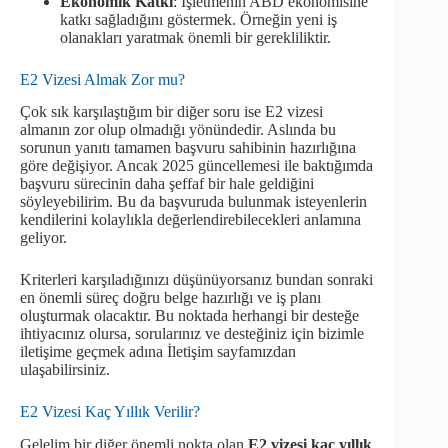
Ekonomik Katkı
: İşletmenin ABD ekonomisine
katkı sağladığını göstermek. Örneğin yeni iş
olanakları yaratmak önemli bir gerekliliktir.
E2 Vizesi Almak Zor mu?
Çok sık karşılaştığım bir diğer soru ise E2 vizesi
almanın zor olup olmadığı yönündedir. Aslında bu
sorunun yanıtı tamamen başvuru sahibinin hazırlığına
göre değişiyor. Ancak 2025 güncellemesi ile baktığımda
başvuru sürecinin daha şeffaf bir hale geldiğini
söyleyebilirim. Bu da başvuruda bulunmak isteyenlerin
kendilerini kolaylıkla değerlendirebilecekleri anlamına
geliyor.
Kriterleri karşıladığınızı düşünüyorsanız bundan sonraki
en önemli süreç doğru belge hazırlığı ve iş planı
oluşturmak olacaktır. Bu noktada herhangi bir desteğe
ihtiyacınız olursa, sorularınız ve desteğiniz için bizimle
iletişime geçmek adına İletişim sayfamızdan
ulaşabilirsiniz.
E2 Vizesi Kaç Yıllık Verilir?
Gelelim bir diğer önemli nokta olan
E2 vizesi kaç yıllık