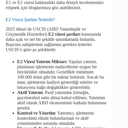
E1 ve E2 vizesi hakkındaki daha detaylı incelememize
erişmek için bloglarımıza göz atabilirsiniz.
E2 Vizesi Şartları Nelerdir?
2025 itibari ile USCIS (ABD Vatandaşlık ve
Göçmenlik Hizmetleri)
E2 vizesi şartları
konusunda
daha açık ve net bir şekilde tanımlamada bulundu.
Başvuru sahiplerinin sağlaması gereken kriterler
USCIS’e göre şu şekildedir:
E2 Vizesi Yatırım Miktarı
: Yapılan yatırım,
planlanan işletmenin maliyetlerine uygun bir
büyüklükte olmalıdır. Genellikle minimum
100.000 dolar gibi bir miktar beklenir. Ancak bu
tutar, işletmenin faaliyet gösterdiği sektöre ve
lokasyona bağlı değişiklikler gösterebilir.
Aktif Yatırım
: Pasif yatırımlar (örneğin,
gayrimenkul satın alma) kabul edilmez. Yatırımın
aktif olarak ABD ekonomisine katkıda bulunması
gerekir.
Kontrol ve Yönetim
: Yatırımcı, işletmenin
kontrolünü elinde bulundurmalı ve aktif
yönetiminden sorumlu olmalıdır.