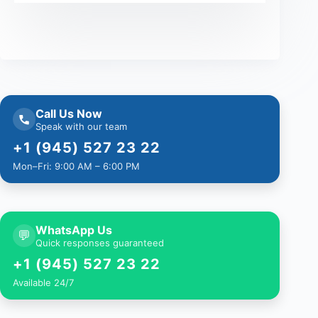
Call Us Now
Speak with our team
+1 (945) 527 23 22
Mon–Fri: 9:00 AM – 6:00 PM
WhatsApp Us
💬
Quick responses guaranteed
+1 (945) 527 23 22
Available 24/7