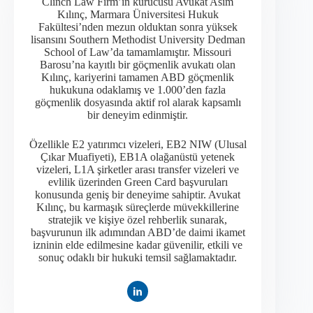
Clinch Law Firm’in kurucusu Avukat Asım
Kılınç, Marmara Üniversitesi Hukuk
Fakültesi’nden mezun olduktan sonra yüksek
lisansını Southern Methodist University Dedman
School of Law’da tamamlamıştır. Missouri
Barosu’na kayıtlı bir göçmenlik avukatı olan
Kılınç, kariyerini tamamen ABD göçmenlik
hukukuna odaklamış ve 1.000’den fazla
göçmenlik dosyasında aktif rol alarak kapsamlı
bir deneyim edinmiştir.​
Özellikle E2 yatırımcı vizeleri, EB2 NIW (Ulusal
Çıkar Muafiyeti), EB1A olağanüstü yetenek
vizeleri, L1A şirketler arası transfer vizeleri ve
evlilik üzerinden Green Card başvuruları
konusunda geniş bir deneyime sahiptir. Avukat
Kılınç, bu karmaşık süreçlerde müvekkillerine
stratejik ve kişiye özel rehberlik sunarak,
başvurunun ilk adımından ABD’de daimi ikamet
izninin elde edilmesine kadar güvenilir, etkili ve
sonuç odaklı bir hukuki temsil sağlamaktadır.