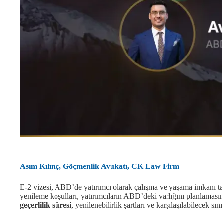
Asım Kılınç, Göçmenlik Avukatı, CK Law Firm
E-2 vizesi, ABD’de yatırımcı olarak çalışma ve yaşama imkanı ta
yenileme koşulları, yatırımcıların ABD’deki varlığını planlamas
geçerlilik süresi
, yenilenebilirlik şartları ve karşılaşılabilecek s