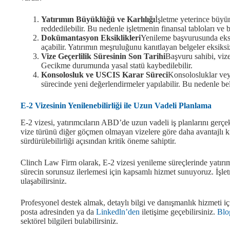
Yatırımın Büyüklüğü ve Karlılığı
İşletme yeterince büy
reddedilebilir. Bu nedenle işletmenin finansal tabloları ve
Dokümantasyon Eksiklikleri
Yenileme başvurusunda eksi
açabilir. Yatırımın meşruluğunu kanıtlayan belgeler eksiksi
Vize Geçerlilik Süresinin Son Tarihi
Başvuru sahibi, viz
Gecikme durumunda yasal statü kaybedilebilir.
Konsolosluk ve USCIS Karar Süreci
Konsolosluklar vey
sürecinde yeni değerlendirmeler yapılabilir. Bu nedenle bel
E-2 Vizesinin Yenilenebilirliği ile Uzun Vadeli Planlama
E-2 vizesi, yatırımcıların ABD’de uzun vadeli iş planlarını gerçek
vize türünü diğer göçmen olmayan vizelere göre daha avantajlı k
sürdürülebilirliği açısından kritik öneme sahiptir.
Clinch Law Firm olarak, E-2 vizesi yenileme süreçlerinde yatırımc
sürecin sorunsuz ilerlemesi için kapsamlı hizmet sunuyoruz. İşle
ulaşabilirsiniz.
Profesyonel destek almak, detaylı bilgi ve danışmanlık hizmeti i
posta adresinden ya da
Linkedln’den
iletişime geçebilirsiniz.
Blo
sektörel bilgileri bulabilirsiniz.