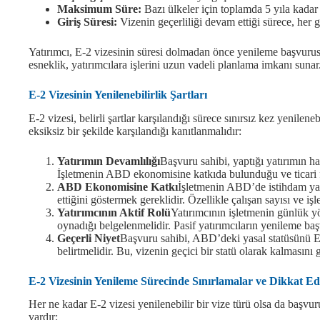
Maksimum Süre:
Bazı ülkeler için toplamda 5 yıla kadar g
Giriş Süresi:
Vizenin geçerliliği devam ettiği sürece, her gi
Yatırımcı, E-2 vizesinin süresi dolmadan önce yenileme başvu
esneklik, yatırımcılara işlerini uzun vadeli planlama imkanı sunar
E-2 Vizesinin Yenilenebilirlik Şartları
E-2 vizesi, belirli şartlar karşılandığı sürece sınırsız kez yenile
eksiksiz bir şekilde karşılandığı kanıtlanmalıdır:
Yatırımın Devamlılığı
Başvuru sahibi, yaptığı yatırımın hal
İşletmenin ABD ekonomisine katkıda bulunduğu ve ticari fa
ABD Ekonomisine Katkı
İşletmenin ABD’de istihdam y
ettiğini göstermek gereklidir. Özellikle çalışan sayısı ve 
Yatırımcının Aktif Rolü
Yatırımcının işletmenin günlük yö
oynadığı belgelenmelidir. Pasif yatırımcıların yenileme ba
Geçerli Niyet
Başvuru sahibi, ABD’deki yasal statüsünü E-
belirtmelidir. Bu, vizenin geçici bir statü olarak kalmasını g
E-2 Vizesinin Yenileme Sürecinde Sınırlamalar ve Dikkat Ed
Her ne kadar E-2 vizesi yenilenebilir bir vize türü olsa da başvu
vardır: