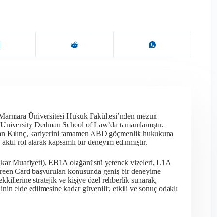
 Marmara Üniversitesi Hukuk Fakültesi’nden mezun
t University Dedman School of Law’da tamamlamıştır.
olan Kılınç, kariyerini tamamen ABD göçmenlik hukukuna
ktif rol alarak kapsamlı bir deneyim edinmiştir.​
ıkar Muafiyeti), EB1A olağanüstü yetenek vizeleri, L1A
en Green Card başvuruları konusunda geniş bir deneyime
killerine stratejik ve kişiye özel rehberlik sunarak,
in elde edilmesine kadar güvenilir, etkili ve sonuç odaklı