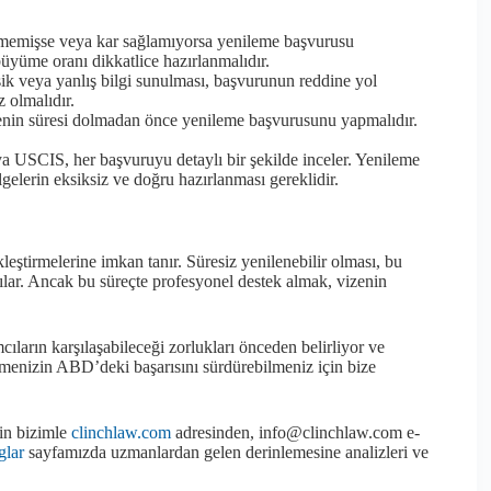
ümemişse veya kar sağlamıyorsa yenileme başvurusu
 büyüme oranı dikkatlice hazırlanmalıdır.
k veya yanlış bilgi sunulması, başvurunun reddine yol
z olmalıdır.
enin süresi dolmadan önce yenileme başvurusunu yapmalıdır.
a USCIS, her başvuruyu detaylı bir şekilde inceler. Yenileme
gelerin eksiksiz ve doğru hazırlanması gereklidir.
leştirmelerine imkan tanır. Süresiz yenilenebilir olması, bu
ılar. Ancak bu süreçte profesyonel destek almak, vizenin
ıların karşılaşabileceği zorlukları önceden belirliyor ve
tmenizin ABD’deki başarısını sürdürebilmeniz için bize
çin bizimle
clinchlaw.com
adresinden, info@clinchlaw.com e-
glar
sayfamızda uzmanlardan gelen derinlemesine analizleri ve