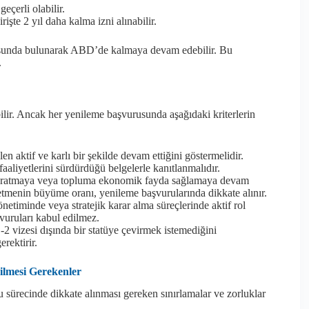
eçerli olabilir.
rişte 2 yıl daha kalma izni alınabilir.
rusunda bulunarak ABD’de kalmaya devam edebilir. Bu
.
nebilir. Ancak her yenileme başvurusunda aşağıdaki kriterlerin
en aktif ve karlı bir şekilde devam ettiğini göstermelidir.
aliyetlerini sürdürdüğü belgelerle kanıtlanmalıdır.
aratmaya veya topluma ekonomik fayda sağlamaya devam
işletmenin büyüme oranı, yenileme başvurularında dikkate alınır.
netiminde veya stratejik karar alma süreçlerinde aktif rol
şvuruları kabul edilmez.
2 vizesi dışında bir statüye çevirmek istemediğini
erektirir.
ilmesi Gerekenler
ru sürecinde dikkate alınması gereken sınırlamalar ve zorluklar