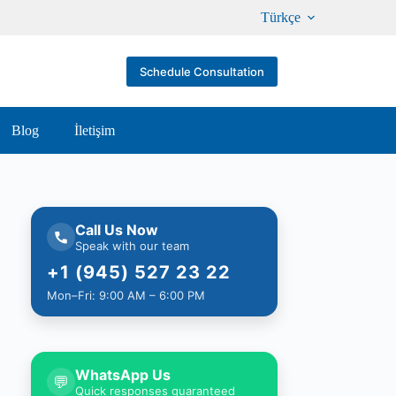
Türkçe
Schedule Consultation
Blog
İletişim
Call Us Now
Speak with our team
+1 (945) 527 23 22
Mon–Fri: 9:00 AM – 6:00 PM
WhatsApp Us
💬
Quick responses guaranteed