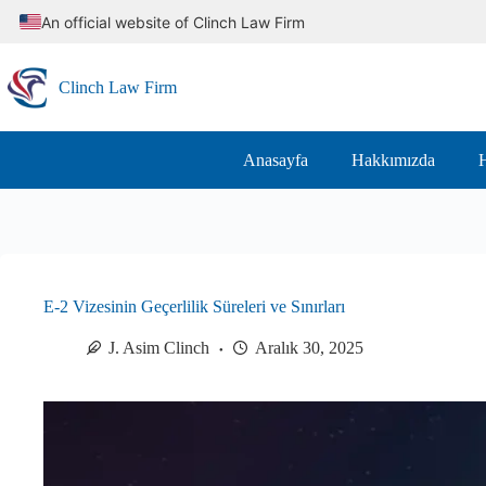
Skip
An official website of Clinch Law Firm
to
content
Clinch Law Firm
Anasayfa
Hakkımızda
H
E-2 Vizesinin Geçerlilik Süreleri ve Sınırları
J. Asim Clinch
Aralık 30, 2025