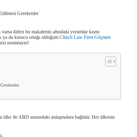
 Edilmesi Gerekenler
nız varsa lütfen bu makalenin altındaki yorumlar kısmı
k ya da kurucu ortağı olduğum
Clinch Law Firm Göçmen
nizi unutmayın!
 Gerekenler
ğu ülke ile ABD arasındaki anlaşmalara bağlıdır. Her ülkenin
r.