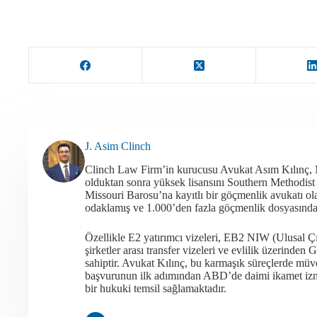
J. Asim Clinch
Clinch Law Firm’in kurucusu Avukat Asım Kılınç,
olduktan sonra yüksek lisansını Southern Methodis
Missouri Barosu’na kayıtlı bir göçmenlik avukatı 
odaklamış ve 1.000’den fazla göçmenlik dosyasında a
Özellikle E2 yatırımcı vizeleri, EB2 NIW (Ulusal Ç
şirketler arası transfer vizeleri ve evlilik üzerind
sahiptir. Avukat Kılınç, bu karmaşık süreçlerde müvek
başvurunun ilk adımından ABD’de daimi ikamet iznin
bir hukuki temsil sağlamaktadır.