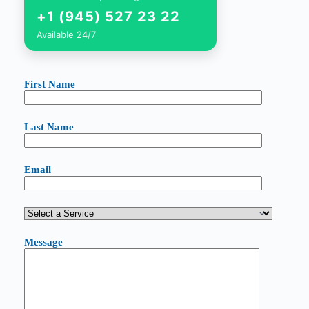
+1 (945) 527 23 22
Available 24/7
First Name
Last Name
Email
Message