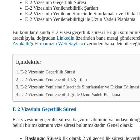
E-2 Vizesinin Geçerlilik Süresi
E-2 Vizesinin Yenilenebilirlik Şartları
E-2 Vizesinin Yenileme Sürecinde Sınırlamalar ve Dikkat
E-2 Vizesinin Yenilenebilirliği ile Uzun Vadeli Planlama
Bu konular dışında E-2 vizesi geçerlilik süresi ile ilgili soruları
aracılığıyla, doğrudan
Linkedln
üzerinden bana mesaj gönderere
Avukatlığı Firmamızın Web Sayfası
üzerinden bana iletebileceği
İçindekiler
E-2 Vizesinin Geçerlilik Süresi
E-2 Vizesinin Yenilenebilirlik Şartları
E-2 Vizesinin Yenileme Sürecinde Sınırlamalar ve Dikkat Edilmesi
E-2 Vizesinin Yenilenebilirliği ile Uzun Vadeli Planlama
E-2 Vizesinin Geçerlilik Süresi
E-2 vizesinin geçerlilik süresi, başvuru sahibinin vatandaşı oldu
belirli bir maksimum vize süresi bulunmaktadır. Genel olarak:
Başlangıç Süresi:
İlk olarak 2 yıl geçerlilik süresi ile verili