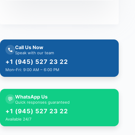
Call Us Now
Speak with our team
+1 (945) 527 23 22
Mon–Fri: 9:00 AM – 6:00 PM
WhatsApp Us
💬
Quick responses guaranteed
+1 (945) 527 23 22
Available 24/7