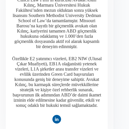
Kılınç, Marmara Üniversitesi Hukuk
Fakültesi’nden mezun olduktan sonra yüksek
lisansını Southern Methodist University Dedman
School of Law’da tamamlamıştır. Missouri
Barosu’na kayıtlı bir göçmenlik avukatı olan
Kılınç, kariyerini tamamen ABD göçmenlik
hukukuna odaklamış ve 1.000’den fazla
göçmenlik dosyasında aktif rol alarak kapsamlı
bir deneyim edinmiştir.​
Özellikle E2 yatırımcı vizeleri, EB2 NIW (Ulusal
Çıkar Muafiyeti), EB1A olağanüstü yetenek
vizeleri, L1A şirketler arası transfer vizeleri ve
evlilik üzerinden Green Card başvuruları
konusunda geniş bir deneyime sahiptir. Avukat
Kılınç, bu karmaşık süreçlerde müvekkillerine
stratejik ve kişiye özel rehberlik sunarak,
başvurunun ilk adımından ABD’de daimi ikamet
izninin elde edilmesine kadar güvenilir, etkili ve
sonuç odaklı bir hukuki temsil sağlamaktadır.