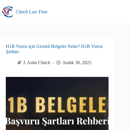
Skip
to
Clinch Law Firm
content
H1B Vizesi için Gerekli Belgeler Neler? H1B Vizesi
Şartları
J. Asim Clinch
Aralık 30, 2025