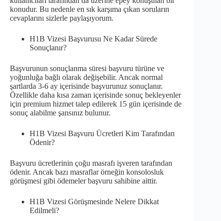
kullanıcıları tarafından da üzerine epey konuşulan bir
konudur. Bu nedenle en sık karşıma çıkan soruların
cevaplarını sizlerle paylaşıyorum.
H1B Vizesi Başvurusu Ne Kadar Sürede
Sonuçlanır?
Başvurunun sonuçlanma süresi başvuru türüne ve
yoğunluğa bağlı olarak değişebilir. Ancak normal
şartlarda 3-6 ay içerisinde başvurunuz sonuçlanır.
Özellikle daha kısa zaman içerisinde sonuç bekleyenler
için premium hizmet talep edilerek 15 gün içerisinde de
sonuç alabilme şansınız bulunur.
H1B Vizesi Başvuru Ücretleri Kim Tarafından
Ödenir?
Başvuru ücretlerinin çoğu masrafı işveren tarafından
ödenir. Ancak bazı masraflar örneğin konsolosluk
görüşmesi gibi ödemeler başvuru sahibine aittir.
H1B Vizesi Görüşmesinde Nelere Dikkat
Edilmeli?