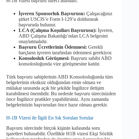
H-1B vizesi başvuru süreci adımları:
İşveren Sponsorluk Başvurusu:
Çalışacağınız
şirket USCIS’e Form I-129’u doldurarak
başvuruda bulunur.
LCA (Çalışma Koşulları Başvurusu):
İşveren,
ABD Çalışma Bakanlığı’ndan LCA belgesini
onaylatmalıdır.
Başvuru Ücretlerinin Ödenmesi:
Gerekli
harçların işveren tarafından ödenmesi gerekiyor.
Konsolosluk Görüşmesi:
Başvuru sahibi ABD
konsolosluğunda vize görüşmesine katılır.
Türk başvuru sahiplerinin ABD Konsolosluğunda tüm
belgelerinin eksiksiz olduğundan emin olması ve
mülakat sırasında açık bir şekilde İngilizce iletişim
kurabilmesi önemlidir. Bu nedenle başvuru sürecinizden
önce İngilizce pratikler yapabilirsiniz. Aynı zamanda
belgelerinizin başvurudan önce hazır olması gerekir.
H-1B Vizesi ile İlgili En Sık Sorulan Sorular
Başvuru sürecinde birçok kişinin kafasında soru
işaretleri bulunabilir. Özellikle H1B vizesi Ekşi Sözlük