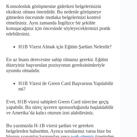
Konsolosluk görüşmesine giderken belgelerinizin
eksiksiz olması önemlidir. Bu nedenle görüşmeye
gitmeden öncesinde mutlaka belgelerinizi kontrol
etmelisiniz. Aynı zamanda İngilizce bir şekilde
konuşacağınız için öncesinde söyleyeceklerinizi pratik
edebilirsiniz.
H1B Vizesi Almak için Eğitim Şartları Nelerdir?
En az lisans derecesine sahip olmanız gerekir. Eğitim
düzeyiniz başvurulan pozisyonun gereksinimleriyle
uyumlu olmalıdır.
H1B Vizesi ile Green Card Başvurusu Yapılabilir
mi?
Evet, H1B vizesi sahipleri Green Card sürecine geçiş
yapabilir. Bu süreç işveren sponsorluğunda başlatılabilir
ve Amerika’da kalıcı oturum izni alabilirsiniz.
Bu yazımızda H-1B vizesi şartları ve gereken
belgelerden bahsettim. Ayrıca sorularınız varsa bize bu
blogun yorumlar kısmından veya
web sitemiz
üzerinden