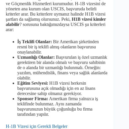
ve Göçmenlik Hizmetleri kurumudur. H-1B vizesini de
yöneten ana kurum olan USCIS, başvuruda belirli
kriterler arar. Bu kriterlere uymanız halinde H1B vizesi
şartları da sağlamış olursunuz. Peki,
H1B vizesi kimler
alabilir
? sorusuna baktığımızdaysa USCIS şu kriterleri
arar:
İş Teklifi Olanlar:
Bir Amerikan şirketinden
resmi bir iş teklifi almış olanların başvurusu
onaylanabilir.
Uzmanlığı Olanlar:
Başvurulan iş özel uzmanlık
gerektiren bir alanda olmalı ve başvuru sahibinin
de o alanda bir uzmanlığı bulunmalı. Örneğin:
yazılım, mühendislik, finans veya sağlık alanlarda
olabilir.
Eğitim Seviyesi:
H1B vizesi herkesin
başvurusuna açık olmadığı için en az lisans
derecesine sahip olmanız gerekiyor.
Sponsor Firma:
Amerikan firma yalnızca iş
teklifinde bulunmaz. Aynı zamanda
başvurunuzun büyük çoğunluğu bu firma
tarafından yapılır.
H-1B Vizesi için Gerekli Belgeler