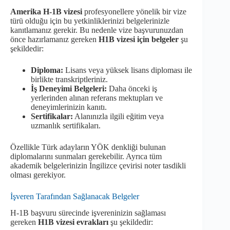
Amerika H-1B vizesi
profesyonellere yönelik bir vize
türü olduğu için bu yetkinliklerinizi belgelerinizle
kanıtlamanız gerekir. Bu nedenle vize başvurunuzdan
önce hazırlamanız gereken
H1B vizesi için belgeler
şu
şekildedir:
Diploma:
Lisans veya yüksek lisans diploması ile
birlikte transkriptleriniz.
İş Deneyimi Belgeleri:
Daha önceki iş
yerlerinden alınan referans mektupları ve
deneyimlerinizin kanıtı.
Sertifikalar:
Alanınızla ilgili eğitim veya
uzmanlık sertifikaları.
Özellikle Türk adayların YÖK denkliği bulunan
diplomalarını sunmaları gerekebilir. Ayrıca tüm
akademik belgelerinizin İngilizce çevirisi noter tasdikli
olması gerekiyor.
İşveren Tarafından Sağlanacak Belgeler
H-1B başvuru sürecinde işvereninizin sağlaması
gereken
H1B vizesi evrakları
şu şekildedir: