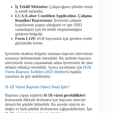
İş Teklifi Mektubu:
Çalışacağınız şirketin resmi
iş teklifi mektubu.
LCA (Labor Condition Application- Çalışma
Koşulları Başvurusu):
İşverenin çalışma
koşullarının uygun olduğunu ve işin ABD
vatandaşları için bir tehdit oluşturmadığını
gösteren belgedir.
Form I-129:
H1B başvurusu için gereken resmi
göçmenlik formu.
İşverenin eksiksiz belgeler sunması başvuru sürecinizin
sorunsuz ilerlemesinde önemlidir. Bu nedenle başvuru
sürecinizde sorun yaşamamak adına işvereniniz ile olan
iletişim oldukça önemlidir. Ayrıca incelemek için
H1B
Vizesi Başvuru Tarihleri (2025 Rehberi)
başlıklı
yazımıza da göz atabilirsiniz.
H-1B Vizesi Başvuru Süreci Nasıl İşler?
Başvuru yapan kişilerin
H-1B vizesi gereklilikleri
konusunda dikkatli ilerlemesi için başvuru sürecini
detaylı bir şekilde bilmelidir. Bu sayede sürecin en
doğru ve hızlı şekilde ilerlemesini sağlayabilirsiniz. İşte