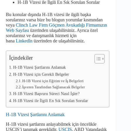
H-1B Vizesi ile İlgili En Sık Sorulan Sorular
Bu konular dışında H-1B vizesi ile ilgili başka
sorularınız varsa bize bu blogun yorumlar kısmından
veya
Clinch Law Firm Göçmen Avukatlığı Firmamızın
Web Sayfası
üzerinden ulaşabilirsiniz. Ayrıca özel
sorularınız ve danışmanlık hizmeti için
bana
Linkedln
üzerinden de ulaşabilirsiniz.
İçindekiler
H-1B Vizesi Şartlarını Anlamak
H-1B Vizesi için Gerekli Belgeler
H-1B Vizesi için Eğitim ve İş Belgeleri
İşveren Tarafından Sağlanacak Belgeler
H-1B Vizesi Başvuru Süreci Nasıl İşler?
H-1B Vizesi ile İlgili En Sık Sorulan Sorular
H-1B Vizesi Şartlarını Anlamak
H-1B vizesi şartlarını anlayabilmek için öncelikle
USCIS’i tanımak gereklidir.
USCIS
, ABD Vatandaşlık