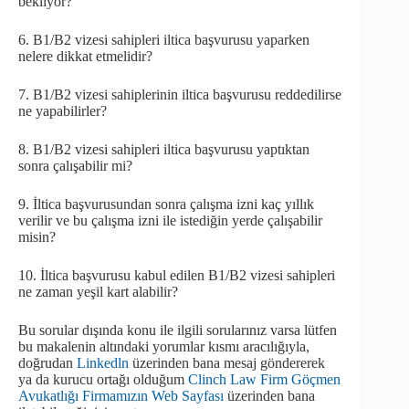
bekliyor?
6. B1/B2 vizesi sahipleri iltica başvurusu yaparken
nelere dikkat etmelidir?
7. B1/B2 vizesi sahiplerinin iltica başvurusu reddedilirse
ne yapabilirler?
8. B1/B2 vizesi sahipleri iltica başvurusu yaptıktan
sonra çalışabilir mi?
9. İltica başvurusundan sonra çalışma izni kaç yıllık
verilir ve bu çalışma izni ile istediğin yerde çalışabilir
misin?
10. İltica başvurusu kabul edilen B1/B2 vizesi sahipleri
ne zaman yeşil kart alabilir?
Bu sorular dışında konu ile ilgili sorularınız varsa lütfen
bu makalenin altındaki yorumlar kısmı aracılığıyla,
doğrudan
Linkedln
üzerinden bana mesaj göndererek
ya da kurucu ortağı olduğum
Clinch Law Firm Göçmen
Avukatlığı Firmamızın Web Sayfası
üzerinden bana