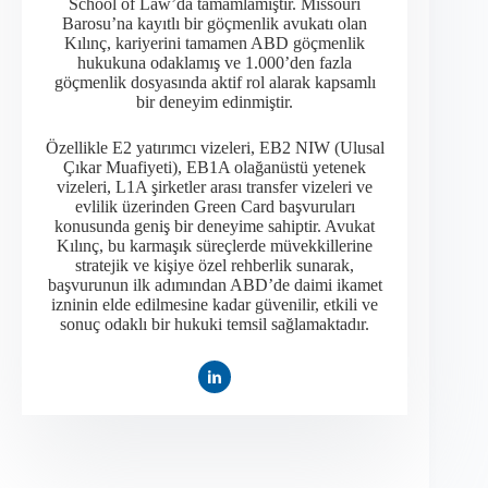
School of Law’da tamamlamıştır. Missouri
Barosu’na kayıtlı bir göçmenlik avukatı olan
Kılınç, kariyerini tamamen ABD göçmenlik
hukukuna odaklamış ve 1.000’den fazla
göçmenlik dosyasında aktif rol alarak kapsamlı
bir deneyim edinmiştir.​
Özellikle E2 yatırımcı vizeleri, EB2 NIW (Ulusal
Çıkar Muafiyeti), EB1A olağanüstü yetenek
vizeleri, L1A şirketler arası transfer vizeleri ve
evlilik üzerinden Green Card başvuruları
konusunda geniş bir deneyime sahiptir. Avukat
Kılınç, bu karmaşık süreçlerde müvekkillerine
stratejik ve kişiye özel rehberlik sunarak,
başvurunun ilk adımından ABD’de daimi ikamet
izninin elde edilmesine kadar güvenilir, etkili ve
sonuç odaklı bir hukuki temsil sağlamaktadır.