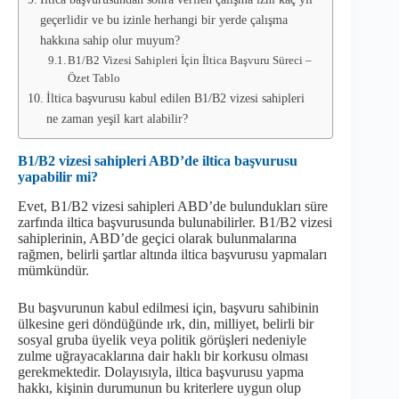
geçerlidir ve bu izinle herhangi bir yerde çalışma
hakkına sahip olur muyum?
B1/B2 Vizesi Sahipleri İçin İltica Başvuru Süreci –
Özet Tablo
İltica başvurusu kabul edilen B1/B2 vizesi sahipleri
ne zaman yeşil kart alabilir?
B1/B2 vizesi sahipleri ABD’de iltica başvurusu
yapabilir mi?
Evet, B1/B2 vizesi sahipleri ABD’de bulundukları süre
zarfında iltica başvurusunda bulunabilirler. B1/B2 vizesi
sahiplerinin, ABD’de geçici olarak bulunmalarına
rağmen, belirli şartlar altında iltica başvurusu yapmaları
mümkündür.
Bu başvurunun kabul edilmesi için, başvuru sahibinin
ülkesine geri döndüğünde ırk, din, milliyet, belirli bir
sosyal gruba üyelik veya politik görüşleri nedeniyle
zulme uğrayacaklarına dair haklı bir korkusu olması
gerekmektedir. Dolayısıyla, iltica başvurusu yapma
hakkı, kişinin durumunun bu kriterlere uygun olup