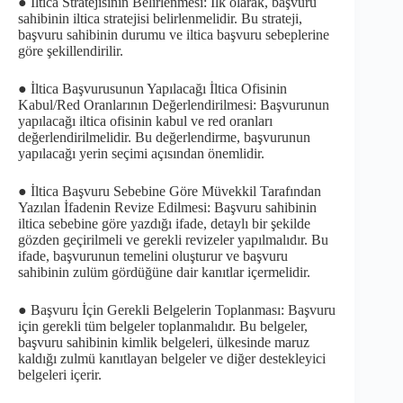
● İltica Stratejisinin Belirlenmesi: İlk olarak, başvuru
sahibinin iltica stratejisi belirlenmelidir. Bu strateji,
başvuru sahibinin durumu ve iltica başvuru sebeplerine
göre şekillendirilir.
● İltica Başvurusunun Yapılacağı İltica Ofisinin
Kabul/Red Oranlarının Değerlendirilmesi: Başvurunun
yapılacağı iltica ofisinin kabul ve red oranları
değerlendirilmelidir. Bu değerlendirme, başvurunun
yapılacağı yerin seçimi açısından önemlidir.
● İltica Başvuru Sebebine Göre Müvekkil Tarafından
Yazılan İfadenin Revize Edilmesi: Başvuru sahibinin
iltica sebebine göre yazdığı ifade, detaylı bir şekilde
gözden geçirilmeli ve gerekli revizeler yapılmalıdır. Bu
ifade, başvurunun temelini oluşturur ve başvuru
sahibinin zulüm gördüğüne dair kanıtlar içermelidir.
● Başvuru İçin Gerekli Belgelerin Toplanması: Başvuru
için gerekli tüm belgeler toplanmalıdır. Bu belgeler,
başvuru sahibinin kimlik belgeleri, ülkesinde maruz
kaldığı zulmü kanıtlayan belgeler ve diğer destekleyici
belgeleri içerir.