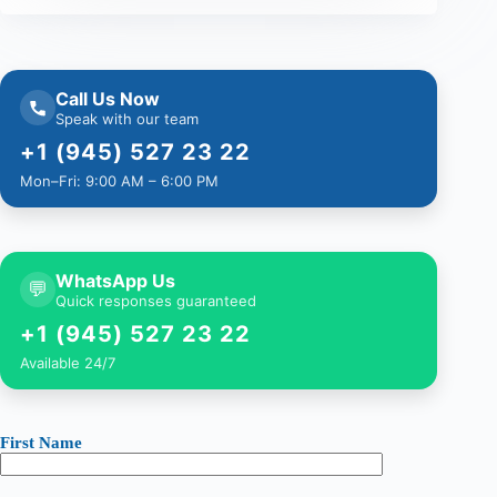
Call Us Now
Speak with our team
+1 (945) 527 23 22
Mon–Fri: 9:00 AM – 6:00 PM
WhatsApp Us
💬
Quick responses guaranteed
+1 (945) 527 23 22
Available 24/7
First Name