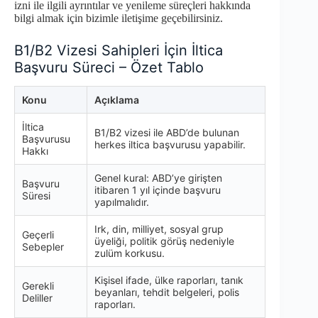
izni ile ilgili ayrıntılar ve yenileme süreçleri hakkında
bilgi almak için bizimle iletişime geçebilirsiniz.
B1/B2 Vizesi Sahipleri İçin İltica
Başvuru Süreci – Özet Tablo
Konu
Açıklama
İltica
B1/B2 vizesi ile ABD’de bulunan
Başvurusu
herkes iltica başvurusu yapabilir.
Hakkı
Genel kural: ABD’ye girişten
Başvuru
itibaren 1 yıl içinde başvuru
Süresi
yapılmalıdır.
Irk, din, milliyet, sosyal grup
Geçerli
üyeliği, politik görüş nedeniyle
Sebepler
zulüm korkusu.
Kişisel ifade, ülke raporları, tanık
Gerekli
beyanları, tehdit belgeleri, polis
Deliller
raporları.