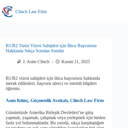
Skip
to
Clinch Law Firm
content
B1/B2 Turist Vizesi Sahipleri için İltica Başvurusu
Hakkında Sıkça Sorulan Sorular
J. Asim Clinch
Kasım 11, 2025
B1/B2 vizesi sahipleri için iltica başvurusu hakkında
merak edilenleri, başvuru süreci ve önemli bilgileri
öğrenin.
Asım Kılınç, Göçmenlik Avukatı, Clinch Law Firm
Günümüzde Amerika Birleşik Devletleri’ne giriş
yapmak, yaşamak, çalışmak veya yerleşmek için birden
fazla yol bulunmaktadır. Bu yazıda, sıkça karşılaştığım
ve tarafıma en çok soru yöneltilen konulardan biri olan