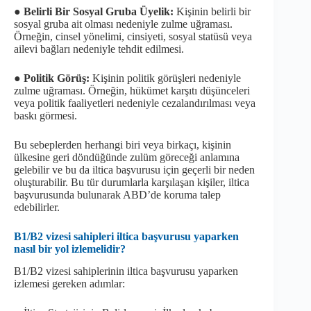
●
Belirli Bir Sosyal Gruba Üyelik:
Kişinin belirli bir
sosyal gruba ait olması nedeniyle zulme uğraması.
Örneğin, cinsel yönelimi, cinsiyeti, sosyal statüsü veya
ailevi bağları nedeniyle tehdit edilmesi.
●
Politik Görüş:
Kişinin politik görüşleri nedeniyle
zulme uğraması. Örneğin, hükümet karşıtı düşünceleri
veya politik faaliyetleri nedeniyle cezalandırılması veya
baskı görmesi.
Bu sebeplerden herhangi biri veya birkaçı, kişinin
ülkesine geri döndüğünde zulüm göreceği anlamına
gelebilir ve bu da iltica başvurusu için geçerli bir neden
oluşturabilir. Bu tür durumlarla karşılaşan kişiler, iltica
başvurusunda bulunarak ABD’de koruma talep
edebilirler.
B1/B2 vizesi sahipleri iltica başvurusu yaparken
nasıl bir yol izlemelidir?
B1/B2 vizesi sahiplerinin iltica başvurusu yaparken
izlemesi gereken adımlar: