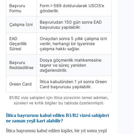
Başvuru
Form I-589 doldurularak USCIS’e
Formu
gönderilir.
Başvurudan 150 gün sonra EAD
Çalışma İzni
başvurusu yapılabilir.
EAD
Onaydan sonra 5 yıllık çalışma izni
Geçerlilik
verilir; herhangi bir işyerinde
Süresi
çalışma hakkı sağlar.
Dosya göçmenlik mahkemesine
Başvuru
taşınır ve süreç yeniden
Reddedilirse
değerlendirilir.
İltica kabulünden 1 yıl sonra Green
Green Card
Card başvurusu yapılabilir.
B1/B2 vize sahipleri için iltica sürecinin temel adımları,
süreleri ve kritik bilgiler bu tabloda özetlenmiştir.
İltica başvurusu kabul edilen B1/B2 vizesi sahipleri
ne zaman yeşil kart alabilir?
İltica başvurusu kabul edilen kişiler, bir yıl sonra yeşil