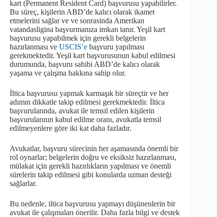
kart (Permanent Resident Card) başvurusu yapabilirler.
Bu süreç, kişilerin ABD’de kalıcı olarak ikamet
etmelerini sağlar ve ve sonrasinda Amerikan
vatandasligina başvurmanıza imkan tanır. Yeşil kart
başvurusu yapabilmek için gerekli belgelerin
hazırlanması ve
USCIS’e
başvuru yapılması
gerekmektedir. Yeşil kart başvurusunun kabul edilmesi
durumunda, başvuru sahibi ABD’de kalıcı olarak
yaşama ve çalışma hakkına sahip olur.
İltica başvurusu yapmak karmaşık bir süreçtir ve her
adımın dikkatle takip edilmesi gerekmektedir. İltica
başvurularında, avukat ile temsil edilen kişilerin
başvurularının kabul edilme oranı, avukatla temsil
edilmeyenlere göre iki kat daha fazladır.
Avukatlar, başvuru sürecinin her aşamasında önemli bir
rol oynarlar; belgelerin doğru ve eksiksiz hazırlanması,
mülakat için gerekli hazırlıkların yapılması ve önemli
sürelerin takip edilmesi gibi konularda uzman desteği
sağlarlar.
Bu nedenle, iltica başvurusu yapmayı düşünenlerin bir
avukat ile çalışmaları önerilir. Daha fazla bilgi ve destek