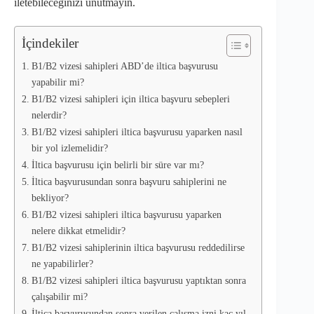
iletebileceğinizi unutmayın.
İçindekiler
B1/B2 vizesi sahipleri ABD’de iltica başvurusu
yapabilir mi?
B1/B2 vizesi sahipleri için iltica başvuru sebepleri
nelerdir?
B1/B2 vizesi sahipleri iltica başvurusu yaparken nasıl
bir yol izlemelidir?
İltica başvurusu için belirli bir süre var mı?
İltica başvurusundan sonra başvuru sahiplerini ne
bekliyor?
B1/B2 vizesi sahipleri iltica başvurusu yaparken
nelere dikkat etmelidir?
B1/B2 vizesi sahiplerinin iltica başvurusu reddedilirse
ne yapabilirler?
B1/B2 vizesi sahipleri iltica başvurusu yaptıktan sonra
çalışabilir mi?
İltica başvurusundan sonra verilen çalışma izni kaç yıl