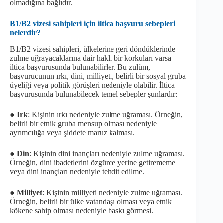
olmadığına bağlıdır.
B1/B2 vizesi sahipleri için iltica başvuru sebepleri
nelerdir?
B1/B2 vizesi sahipleri, ülkelerine geri döndüklerinde
zulme uğrayacaklarına dair haklı bir korkuları varsa
iltica başvurusunda bulunabilirler. Bu zulüm,
başvurucunun ırkı, dini, milliyeti, belirli bir sosyal gruba
üyeliği veya politik görüşleri nedeniyle olabilir. İltica
başvurusunda bulunabilecek temel sebepler şunlardır:
●
Irk
: Kişinin ırkı nedeniyle zulme uğraması. Örneğin,
belirli bir etnik gruba mensup olması nedeniyle
ayrımcılığa veya şiddete maruz kalması.
●
Din
: Kişinin dini inançları nedeniyle zulme uğraması.
Örneğin, dini ibadetlerini özgürce yerine getirememe
veya dini inançları nedeniyle tehdit edilme.
●
Milliyet
: Kişinin milliyeti nedeniyle zulme uğraması.
Örneğin, belirli bir ülke vatandaşı olması veya etnik
kökene sahip olması nedeniyle baskı görmesi.