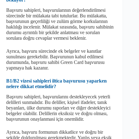
Başvuru sahipleri, başvurularının değerlendirilmesi
sürecinde bir mülakata tabi tutulurlar. Bu mülakatta,
başvurunun geçerliliği ve zulüm görme korkularının
haklılığı incelenir. Mülakat sırasında, başvuru sahibinin
durumu ayrıntılı bir şekilde anlatması ve sorulan
sorulara doğru cevaplar vermesi beklenir.
Ayrıca, başvuru sürecinde ek belgeler ve kanıtlar
sunulması gerekebilir. Başvurunun kabul edilmesi
durumunda, başvuru sahibi Green Card başvurusu
yapmaya hak kazanır.
B1/B2 vizesi sahipleri iltica başvurusu yaparken
nelere dikkat etmelidir?
Başvuru sahipleri, başvurularını destekleyecek yeterli
delilleri sunmalıdır. Bu deliller, kişisel ifadeler, tanık
beyanları, ülke durumu raporları ve diğer destekleyici
belgeler olabilir. Delillerin eksiksiz ve doğru olması,
başvurunun onaylanmasi için onemlidir.
Ayrıca, başvuru formunun dikkatlice ve doğru bir
şekilde doldurulması gerekmektedir. Yanlış veya eksik