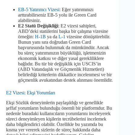
EB-5 Yatırımcı Vizesi
: Eğer yatırımınızı
arttırabilirseniz EB-5 yolu ile Green Card
alabilirsiniz.
E2
Statü Değişikliği
: E2 vizesi sahipleri,
ABD’deki statülerini başka bir çalışma vizesine
örneğin:
H-1B
ya da
L-1
vizesine dönüştürebilir.
Bunun yanı sıra doğrudan Green Card
başvurusunda bulunmak da mümkündür. Ancak
bu süreç yatırımınızın büyüklüğü, işletmenizin
ekonomik katkısı ve diğer yasal gerekliliklere
bağlıdır. Bu tür bir değişiklik için USCIS’in
(ABD Vatandaşlık ve Göçmenlik Hizmetleri)
belirlediği kriterlerin dikkatlice incelenmesi ve bir
göçmenlik avukatından destek alınması önemlidir.
E2 Vizesi: Ekşi Yorumları
Ekşi Sözlük deneyimlerin paylaşıldığı ve genellikle
şeffaf yorumların bulunduğu önemli bir platformdur. Bu
nedenle buradaki kullanıcıların yorumlarını inceleyerek
süreci deneyimleyen kişilerin tecrübelerini incelemek
daha bilgilendirici olabilir. Özellikle bu yazımda bu
kısma yer vererek sizlerin de süreç hakkında daha