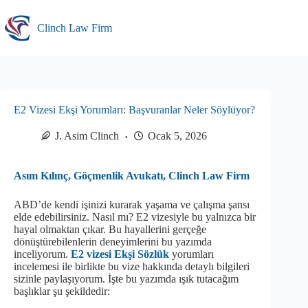
Skip
to
Clinch Law Firm
content
E2 Vizesi Ekşi Yorumları: Başvuranlar Neler Söylüyor?
J. Asim Clinch
Ocak 5, 2026
Asım Kılınç, Göçmenlik Avukatı, Clinch Law Firm
ABD’de kendi işinizi kurarak yaşama ve çalışma şansı
elde edebilirsiniz. Nasıl mı? E2 vizesiyle bu yalnızca bir
hayal olmaktan çıkar. Bu hayallerini gerçeğe
dönüştürebilenlerin deneyimlerini bu yazımda
inceliyorum.
E2 vizesi Ekşi Sözlük
yorumları
incelemesi ile birlikte bu vize hakkında detaylı bilgileri
sizinle paylaşıyorum. İşte bu yazımda ışık tutacağım
başlıklar şu şekildedir: