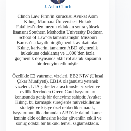
J. Asim Clinch
Clinch Law Firm’in kurucusu Avukat Asım
Kılınç, Marmara Üniversitesi Hukuk
Fakültesi’nden mezun olduktan sonra yüksek
lisansını Southern Methodist University Dedman
School of Law’da tamamlamıştır. Missouri
Barosu’na kayıtlı bir göçmenlik avukatı olan
Kılınç, kariyerini tamamen ABD göçmenlik
hukukuna odaklamış ve 1.000’den fazla
göçmenlik dosyasında aktif rol alarak kapsamlı
bir deneyim edinmiştir.​
Özellikle E2 yatırımcı vizeleri, EB2 NIW (Ulusal
Çıkar Muafiyeti), EB1A olağanüstü yetenek
vizeleri, L1A şirketler arası transfer vizeleri ve
evlilik üzerinden Green Card başvuruları
konusunda geniş bir deneyime sahiptir. Avukat
Kılınç, bu karmaşık süreçlerde müvekkillerine
stratejik ve kişiye özel rehberlik sunarak,
başvurunun ilk adımından ABD’de daimi ikamet
izninin elde edilmesine kadar güvenilir, etkili ve
sonuç odaklı bir hukuki temsil sağlamaktadır.