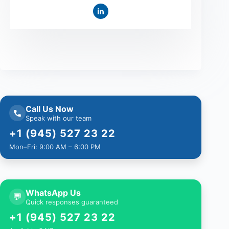
Call Us Now
Speak with our team
+1 (945) 527 23 22
Mon–Fri: 9:00 AM – 6:00 PM
WhatsApp Us
💬
Quick responses guaranteed
+1 (945) 527 23 22