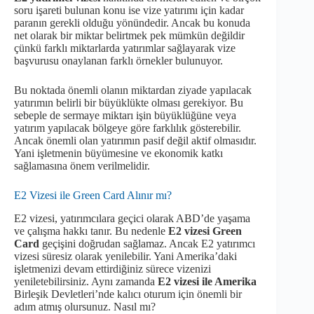
soru işareti bulunan konu ise vize yatırımı için kadar
paranın gerekli olduğu yönündedir. Ancak bu konuda
net olarak bir miktar belirtmek pek mümkün değildir
çünkü farklı miktarlarda yatırımlar sağlayarak vize
başvurusu onaylanan farklı örnekler bulunuyor.
Bu noktada önemli olanın miktardan ziyade yapılacak
yatırımın belirli bir büyüklükte olması gerekiyor. Bu
sebeple de sermaye miktarı işin büyüklüğüne veya
yatırım yapılacak bölgeye göre farklılık gösterebilir.
Ancak önemli olan yatırımın pasif değil aktif olmasıdır.
Yani işletmenin büyümesine ve ekonomik katkı
sağlamasına önem verilmelidir.
E2 Vizesi ile Green Card Alınır mı?
E2 vizesi, yatırımcılara geçici olarak ABD’de yaşama
ve çalışma hakkı tanır. Bu nedenle
E2 vizesi Green
Card
geçişini doğrudan sağlamaz. Ancak E2 yatırımcı
vizesi süresiz olarak yenilebilir. Yani Amerika’daki
işletmenizi devam ettirdiğiniz sürece vizenizi
yeniletebilirsiniz. Aynı zamanda
E2 vizesi ile Amerika
Birleşik Devletleri’nde kalıcı oturum için önemli bir
adım atmış olursunuz. Nasıl mı?