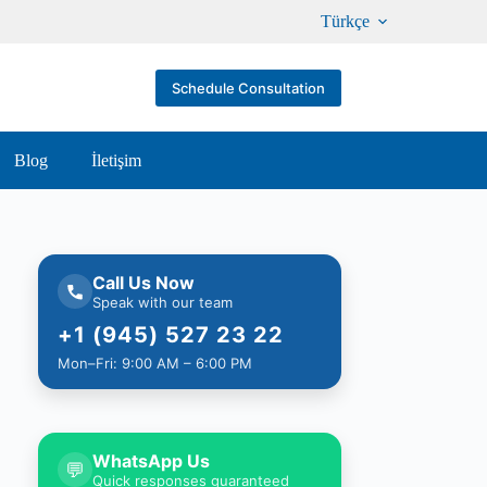
Türkçe
Schedule Consultation
Blog
İletişim
Call Us Now
Speak with our team
+1 (945) 527 23 22
Mon–Fri: 9:00 AM – 6:00 PM
WhatsApp Us
💬
Quick responses guaranteed