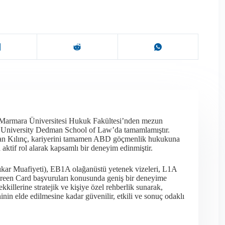
 Marmara Üniversitesi Hukuk Fakültesi’nden mezun
t University Dedman School of Law’da tamamlamıştır.
olan Kılınç, kariyerini tamamen ABD göçmenlik hukukuna
ktif rol alarak kapsamlı bir deneyim edinmiştir.​
ıkar Muafiyeti), EB1A olağanüstü yetenek vizeleri, L1A
en Green Card başvuruları konusunda geniş bir deneyime
killerine stratejik ve kişiye özel rehberlik sunarak,
in elde edilmesine kadar güvenilir, etkili ve sonuç odaklı