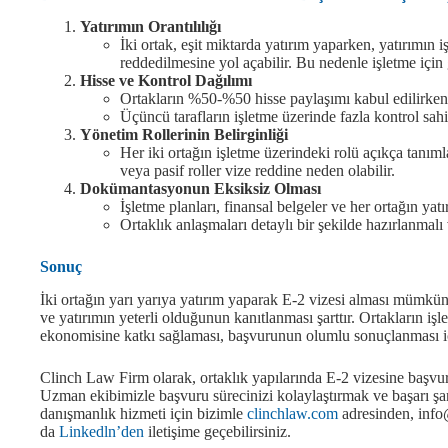
Yatırımın Orantılılığı
İki ortak, eşit miktarda yatırım yaparken, yatırım
reddedilmesine yol açabilir. Bu nedenle işletme için
Hisse ve Kontrol Dağılımı
Ortakların %50-%50 hisse paylaşımı kabul edilirken, 
Üçüncü tarafların işletme üzerinde fazla kontrol sahib
Yönetim Rollerinin Belirginliği
Her iki ortağın işletme üzerindeki rolü açıkça tanım
veya pasif roller vize reddine neden olabilir.
Dokümantasyonun Eksiksiz Olması
İşletme planları, finansal belgeler ve her ortağın yatı
Ortaklık anlaşmaları detaylı bir şekilde hazırlanmal
Sonuç
İki ortağın yarı yarıya yatırım yaparak E-2 vizesi alması mümkünd
ve yatırımın yeterli olduğunun kanıtlanması şarttır. Ortakların 
ekonomisine katkı sağlaması, başvurunun olumlu sonuçlanması içi
Clinch Law Firm olarak, ortaklık yapılarında E-2 vizesine başvu
Uzman ekibimizle başvuru sürecinizi kolaylaştırmak ve başarı şans
danışmanlık hizmeti için bizimle
clinchlaw.com
adresinden, info
da
Linkedln’den
iletişime geçebilirsiniz.