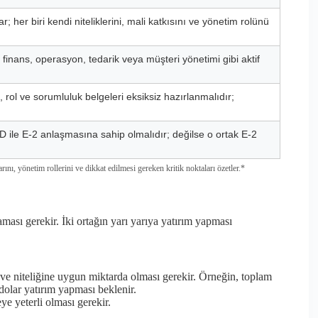
 her biri kendi niteliklerini, mali katkısını ve yönetim rolünü
 finans, operasyon, tedarik veya müşteri yönetimi gibi aktif
, rol ve sorumluluk belgeleri eksiksiz hazırlanmalıdır;
 ile E-2 anlaşmasına sahip olmalıdır; değilse o ortak E-2
rını, yönetim rollerini ve dikkat edilmesi gereken kritik noktaları özetler.*
laması gerekir. İki ortağın yarı yarıya yatırım yapması
 ve niteliğine uygun miktarda olması gerekir. Örneğin, toplam
dolar yatırım yapması beklenir.
e yeterli olması gerekir.