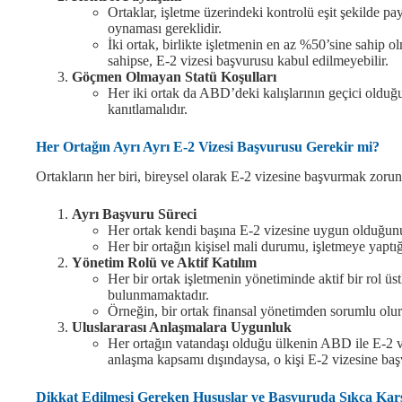
Ortaklar, işletme üzerindeki kontrolü eşit şekilde pay
oynaması gereklidir.
İki ortak, birlikte işletmenin en az %50’sine sahip o
sahipse, E-2 vizesi başvurusu kabul edilmeyebilir.
Göçmen Olmayan Statü Koşulları
Her iki ortak da ABD’deki kalışlarının geçici olduğu
kanıtlamalıdır.
Her Ortağın Ayrı Ayrı E-2 Vizesi Başvurusu Gerekir mi?
Ortakların her biri, bireysel olarak E-2 vizesine başvurmak zorund
Ayrı Başvuru Süreci
Her ortak kendi başına E-2 vizesine uygun olduğunu
Her bir ortağın kişisel mali durumu, işletmeye yaptığ
Yönetim Rolü ve Aktif Katılım
Her bir ortak işletmenin yönetiminde aktif bir rol üst
bulunmamaktadır.
Örneğin, bir ortak finansal yönetimden sorumlu olurk
Uluslararası Anlaşmalara Uygunluk
Her ortağın vatandaşı olduğu ülkenin ABD ile E-2 vi
anlaşma kapsamı dışındaysa, o kişi E-2 vizesine ba
Dikkat Edilmesi Gereken Hususlar ve Başvuruda Sıkça Karş