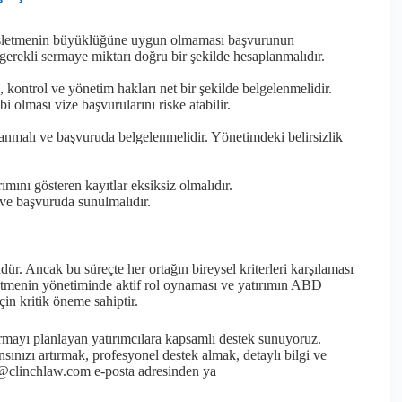
ın işletmenin büyüklüğüne uygun olmaması başvurunun
 gerekli sermaye miktarı doğru bir şekilde hesaplanmalıdır.
kontrol ve yönetim hakları net bir şekilde belgelenmelidir.
i olması vize başvurularını riske atabilir.
lanmalı ve başvuruda belgelenmelidir. Yönetimdeki belirsizlik
rımını gösteren kayıtlar eksiksiz olmalıdır.
ı ve başvuruda sunulmalıdır.
ür. Ancak bu süreçte her ortağın bireysel kriterleri karşılaması
işletmenin yönetiminde aktif rol oynaması ve yatırımın ABD
n kritik öneme sahiptir.
rmayı planlayan yatırımcılara kapsamlı destek sunuyoruz.
ınızı artırmak, profesyonel destek almak, detaylı bilgi ve
@clinchlaw.com e-posta adresinden ya