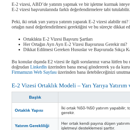
E-2 vizesi, ABD’de yatırım yapmak ve bir işletme kurmak isteyen g
E-2 vizesi başvurularında farklı değerlendirmelere tabi tutulabilir.
Peki, iki ortak yarı yarıya yatırım yaparak E-2 vizesi alabilir mi? 
ortağın nasıl değerlendirilmesi gerektiğini ve bu süreçte dikkat e
Ortaklıkta E-2 Vizesi Başvuru Şartları
Her Ortağın Ayrı Ayrı E-2 Vizesi Başvurusu Gerekir mi?
Dikkat Edilmesi Gereken Hususlar ve Başvuruda Sıkça Kar
Bu konular dışında E2 vizesi ile ilgili sorularınız varsa lütfen bu
doğrudan
Linkedln
üzerinden bana mesaj göndererek ya da kur
Firmamızın Web Sayfası
üzerinden bana iletebileceğinizi unutma
E-2 Vizesi Ortaklık Modeli – Yarı Yarıya Yatırım 
Başlık
İki ortak %50-%50 yatırım yapabilir; 
Ortaklık Yapısı
gerekir.
Her ortak kendi payına düşen yatırımı “
Yatırım Gerekliliği
işletmeyi desteklemesi şarttır.