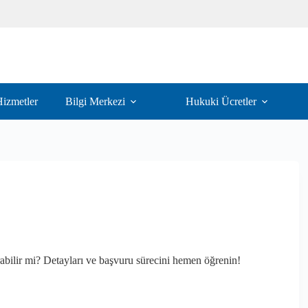
izmetler
Bilgi Merkezi
Hukuki Ücretler
rabilir mi? Detayları ve başvuru sürecini hemen öğrenin!