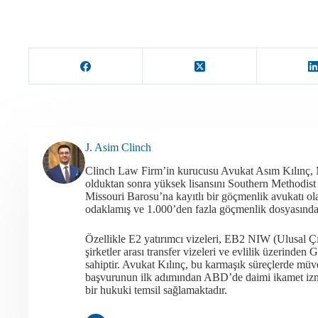
J. Asim Clinch
Clinch Law Firm’in kurucusu Avukat Asım Kılınç,
olduktan sonra yüksek lisansını Southern Methodis
Missouri Barosu’na kayıtlı bir göçmenlik avukatı 
odaklamış ve 1.000’den fazla göçmenlik dosyasında a
Özellikle E2 yatırımcı vizeleri, EB2 NIW (Ulusal Ç
şirketler arası transfer vizeleri ve evlilik üzerind
sahiptir. Avukat Kılınç, bu karmaşık süreçlerde müvek
başvurunun ilk adımından ABD’de daimi ikamet iznin
bir hukuki temsil sağlamaktadır.