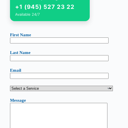
+1 (945) 527 23 22
Available 24/7
First Name
Last Name
Email
Message