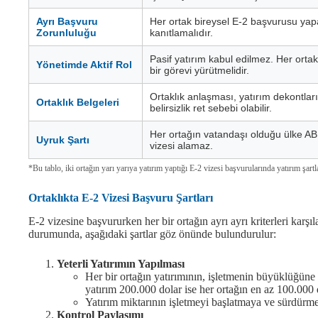
Ayrı Başvuru
Her ortak bireysel E-2 başvurusu yapar;
Zorunluluğu
kanıtlamalıdır.
Pasif yatırım kabul edilmez. Her ortak
Yönetimde Aktif Rol
bir görevi yürütmelidir.
Ortaklık anlaşması, yatırım dekontları
Ortaklık Belgeleri
belirsizlik ret sebebi olabilir.
Her ortağın vatandaşı olduğu ülke ABD
Uyruk Şartı
vizesi alamaz.
*Bu tablo, iki ortağın yarı yarıya yatırım yaptığı E-2 vizesi başvurularında yatırım şartla
Ortaklıkta E-2 Vizesi Başvuru Şartları
E-2 vizesine başvururken her bir ortağın ayrı ayrı kriterleri karşı
durumunda, aşağıdaki şartlar göz önünde bulundurulur:
Yeterli Yatırımın Yapılması
Her bir ortağın yatırımının, işletmenin büyüklüğüne
yatırım 200.000 dolar ise her ortağın en az 100.000 
Yatırım miktarının işletmeyi başlatmaya ve sürdürmey
Kontrol Paylaşımı