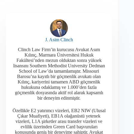
J. Asim Clinch
Clinch Law Firm’in kurucusu Avukat Asım
Kılınç, Marmara Üniversitesi Hukuk
Fakültesi’nden mezun olduktan sonra yüksek
lisansını Southern Methodist University Dedman
School of Law’da tamamlamıştır. Missouri
Barosu’na kayıtlı bir göçmenlik avukatı olan
Kılınç, kariyerini tamamen ABD göçmenlik
hukukuna odaklamış ve 1.000’den fazla
göçmenlik dosyasında aktif rol alarak kapsamlı
bir deneyim edinmiştir.​
Özellikle E2 yatırımcı vizeleri, EB2 NIW (Ulusal
Çıkar Muafiyeti), EB1A olağanüstü yetenek
vizeleri, L1A şirketler arası transfer vizeleri ve
evlilik üzerinden Green Card başvuruları
konusunda geniş bir deneyime sahiptir. Avukat