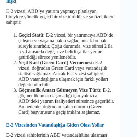
İlişki
E-2 vizesi, ABD’ye yatırım yapmayı planlayan
bireylere yönelik geçici bir vize türüdür ve şu özelliklere
sahiptir:
Geçici Statü:
E-2 vizesi, bir yatırımcıya ABD’de
çalışma ve yaşama hakkı sağlar, ancak bu hak
süreyle sınırlıdır. Çoğu durumda, vize süresi 2 ila
5 yıl arasında değişir ve belirli şartlar yerine
getirildiği sürece yenilenebilir.
Yeşil Kart (Green Card) Vermemesi:
E-2
vizesi, doğrudan Green Card veya vatandaşlık
statüsü sağlamaz. Ancak E-2 vizesi sahipleri,
ABD vatandaşlığına ulaşmak için farklı yolları
değerlendirebilir.
Göçmenlik Amacı Gütmeyen Vize Türü:
E-2,
göçmenlik amacı taşımadığı için yalnızca
ABD’deki yatırım faaliyetleri süresince geçerlidir.
Bu nedenle, doğrudan kalıcı oturum (Green
Card) başvurusuna geçiş imkânı sağlamaz.
E-2 Vizesinden Vatandaşlığa Giden Olası Yollar
E-2 vizesi sahiplerinin ABD vatandaşlığına ulaşması