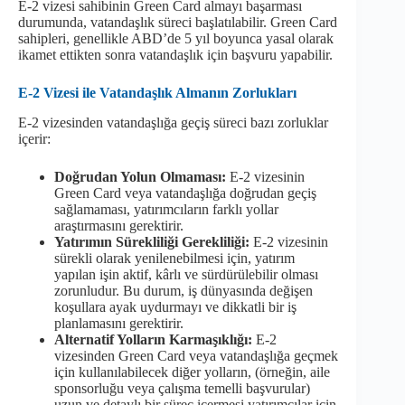
E-2 vizesi sahibinin Green Card almayı başarması
durumunda, vatandaşlık süreci başlatılabilir. Green Card
sahipleri, genellikle ABD’de 5 yıl boyunca yasal olarak
ikamet ettikten sonra vatandaşlık için başvuru yapabilir.
E-2 Vizesi ile Vatandaşlık Almanın Zorlukları
E-2 vizesinden vatandaşlığa geçiş süreci bazı zorluklar
içerir:
Doğrudan Yolun Olmaması:
E-2 vizesinin
Green Card veya vatandaşlığa doğrudan geçiş
sağlamaması, yatırımcıların farklı yollar
araştırmasını gerektirir.
Yatırımın Sürekliliği Gerekliliği:
E-2 vizesinin
sürekli olarak yenilenebilmesi için, yatırım
yapılan işin aktif, kârlı ve sürdürülebilir olması
zorunludur. Bu durum, iş dünyasında değişen
koşullara ayak uydurmayı ve dikkatli bir iş
planlamasını gerektirir.
Alternatif Yolların Karmaşıklığı:
E-2
vizesinden Green Card veya vatandaşlığa geçmek
için kullanılabilecek diğer yolların, (örneğin, aile
sponsorluğu veya çalışma temelli başvurular)
uzun ve detaylı bir süreç içermesi yatırımcılar için