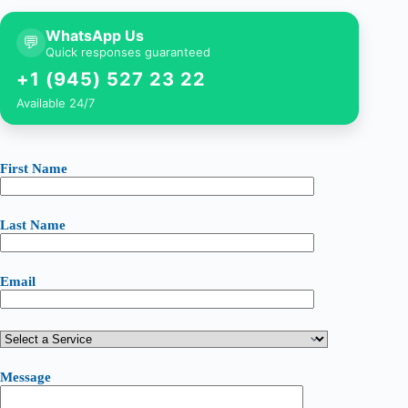
WhatsApp Us
💬
Quick responses guaranteed
+1 (945) 527 23 22
Available 24/7
First Name
Last Name
Email
Message