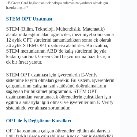
1B/Green Card bağlantısını tek bakışta anlamanıza yardımcı olmak için
hazırlanmıştır.*
STEM OPT Uzatması
STEM (Bilim, Teknoloji, Mühendislik, Matematik)
alanlarında eğitim alan öğrenciler, mezuniyet sonrasında
12 aylık OPT sürelerini tamamladıktan sonra ek olarak
24 aylık STEM OPT uzatması alabilirler. Bu uzatma,
STEM mezunlarının ABD’de kalış sürelerini üç yıla
kadar çıkartarak Green Card başvurusuna hazırlık için
ek bir fırsat yaratır.
STEM OPT uzatması için işverenlerin E-Verify
sistemine kayıtlı olmaları gerekir. Bu sistem, işverenlerin
çalışanlarının çalışma izni statüsünü doğrulamalarını
sağlayan bir hükümet programıdır. STEM OPT
uzatmasından yararlanacak öğrencilerin çalıştıkları işin
eğitim alanlarıyla ilgili olması ve işverenlerinin E-Verify
sisteminde yer alması zorunludur.
OPT ile İş Değiştirme Kuralları
OPT kapsamında çalışan öğrenciler, eğitim alanlarıyla
ilgili farklı işlerde çalışabilirler. Ancak, her iş değişikliği