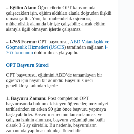
– Eğitim Alanı:
Öğrencilerin OPT kapsamında
çalışacakları işin, eğitim aldıkları alanla doğrudan ilişkili
olması şarttır. Yani, bir mühendislik öğrencisi,
mühendislik alanında bir işte çalışabilir; ancak eğitim
alanıyla ilgili olmayan işlerde çalışamaz.
– I-765 Formu:
OPT başvurusu,
ABD Vatandaşlık ve
Göçmenlik Hizmetleri (USCIS
) tarafından sağlanan
I-
765 formunun
doldurulmasıyla yapılır.
OPT Başvuru Süreci
OPT başvurusu, eğitimini ABD’de tamamlayan bir
öğrenci için hayati bir adımdır. Başvuru süreci
genellikle şu adımları içerir:
1. Başvuru Zamanı:
Post-completion OPT
başvurusunda bulunmak isteyen öğrenciler, mezuniyet
tarihlerinden en erken 90 gün önce başvuru yapmaya
başlayabilirler. Başvuru sürecinin tamamlanması ve
çalışma izninin alınması, başvuru yoğunluğuna bağlı
olarak 3-5 ay sürebilir. Bu nedenle, başvuruların
zamanında yapılması oldukça önemlidir.