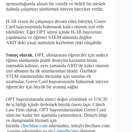
sponsorluğunda alınan bir vizedir ve belirli bir meslek
dalında çalışmayı sürdürmek isteyen bireylere verilir.
H-1B vizesi ile çalışmaya devam eden bireyler, Green
Card başvurusunda bulunarak kalıcı oturum izni elde
edebilirler. Eğer OPT süresi içinde H-1B başvurusu
yapılmazsa ve öğrenci STEM alanında değilse
ABD’deki yasal statüsünü kaybetme riski oluşabilir.
Sonuç olarak
, OPT, uluslararası öğrenciler için sadece
eğitim alanlarında pratik deneyim kazanma fırsatı
sunmakla kalmaz, aynı zamanda ABD’de kalıcı oturum
izni almanın da ilk adımlarından biridir. Özellikle
STEM alanlarındaki mezunlar için sunulan ek
uzatmalar, Green Card başvurusunda bulunmak isteyen
öğrenciler için büyük bir avantaj sağlar.
OPT başvurularında süreci doğru yönetmek ve USCIS
ile iş birliği içinde ilerlemek büyük önem taşır. Clinch
Law Firm olarak, OPT başvurularınızdan Green Card
sürecine kadar her aşamada yanınızdayız. Detaylı bilgi
ve danışmanlık hizmeti için
bizimle
clinchlaw.com
adresinden, info@clinchlaw.com
e-posta adresinden ya da
Linkedln’den
iletişime