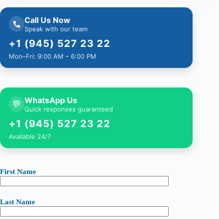
Call Us Now
Speak with our team
+1 (945) 527 23 22
Mon–Fri: 9:00 AM – 6:00 PM
WhatsApp Us
💬
Quick responses guaranteed
+1 (945) 527 23 22
Available 24/7
First Name
Last Name