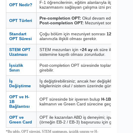
F-1 öğrencilerinin, eğitim alanlarıyla ilgili işlerde
OPT Nedir?
kazanmasını sağlayan çalışma izni programıdır.
Pre-completion OPT:
Okul devam ederken yarı z
OPT Türleri
Post-completion OPT:
Mezuniyet sonrası tam za
Standart
Çoğu bölüm için mezuniyet sonrası
12 ay
tam zama
OPT Süresi
alanınızla ilişkili olması gerekir.
STEM OPT
STEM mezunları için +
24 ay
ek süre ile toplamda
Uzatması
sistemine kayıtlı olması zorunludur.
İşsizlik
Post-completion OPT süresinde toplam
90 gün
iş
Sınırı
girebilir.
İş
İş değiştirebilirsiniz; ancak her değişiklikte yeni işi
Değiştirme
bilgilerinizin okul / sistem üzerinde güncellenmesi 
OPT ve H-
OPT süresinde bir işveren bulup
H-1B sponsoru
1B
kalmanın ve Green Card sürecine geçmenin en krit
Bağlantısı
OPT ve
OPT ile kazanılan ABD iş deneyimi; işveren spon
Green Card
(örneğin EB-2 / EB-3) başvurusu için güçlü bir alty
*Bu tablo, OPT süresini, STEM uzatmasını, işsizlik sınırını ve H-