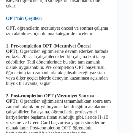
isteyen öğrenciler için stratejik bir fırsat olarak öne
çıkar.
OPT’nin Çeşitleri
OPT, öğrencilerin mezuniyet öncesi ve sonrası çalışma
izni alabilmesi için iki ana kategoride incelenir:
1. Pre-completion OPT (Mezuniyet Öncesi
OPT):
Öğrenciler, eğitimlerine devam ederken haftada
en fazla 20 saat çalışabilecekleri bir çalışma izni talep
edebilirler. Tatil dönemlerinde bu süre tam zamanlı
olarak uygulanabilir. Pre-completion OPT başvurusu,
öğrencinin tam zamanlı olarak çalışabileceği yaz stajı
veya diğer geçici işlerde deneyim kazanması açısından
büyük bir avantaj sağlar.
2. Post-completion OPT (Mezuniyet Sonrası
OPT):
Öğrenciler, eğitimlerini tamamladıktan sonra tam
zamanlı olarak bir yıl boyunca kendi eğitim alanlarında
çalışabilirler. Bu aşama, öğrencilerin profesyonel
kariyerlerine başlama fırsatı sunduğu gibi, ileride H-1B
vizesine ve Green Card başvurusu yapma süreçlerine
olanak tanır. Post-completion OPT, öğrencinin