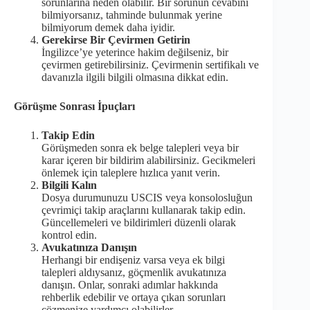
sorunlarına neden olabilir. Bir sorunun cevabını
bilmiyorsanız, tahminde bulunmak yerine
bilmiyorum demek daha iyidir.
Gerekirse Bir Çevirmen Getirin
İngilizce’ye yeterince hakim değilseniz, bir
çevirmen getirebilirsiniz. Çevirmenin sertifikalı ve
davanızla ilgili bilgili olmasına dikkat edin.
Görüşme Sonrası İpuçları
Takip Edin
Görüşmeden sonra ek belge talepleri veya bir
karar içeren bir bildirim alabilirsiniz. Gecikmeleri
önlemek için taleplere hızlıca yanıt verin.
Bilgili Kalın
Dosya durumunuzu USCIS veya konsolosluğun
çevrimiçi takip araçlarını kullanarak takip edin.
Güncellemeleri ve bildirimleri düzenli olarak
kontrol edin.
Avukatınıza Danışın
Herhangi bir endişeniz varsa veya ek bilgi
talepleri aldıysanız, göçmenlik avukatınıza
danışın. Onlar, sonraki adımlar hakkında
rehberlik edebilir ve ortaya çıkan sorunları
çözmenize yardımcı olabilirler.