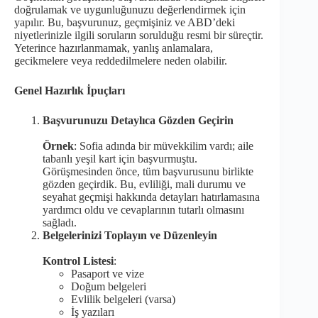
doğrulamak ve uygunluğunuzu değerlendirmek için
yapılır. Bu, başvurunuz, geçmişiniz ve ABD’deki
niyetlerinizle ilgili soruların sorulduğu resmi bir süreçtir.
Yeterince hazırlanmamak, yanlış anlamalara,
gecikmelere veya reddedilmelere neden olabilir.
Genel Hazırlık İpuçları
Başvurunuzu Detaylıca Gözden Geçirin
Örnek
: Sofia adında bir müvekkilim vardı; aile
tabanlı yeşil kart için başvurmuştu.
Görüşmesinden önce, tüm başvurusunu birlikte
gözden geçirdik. Bu, evliliği, mali durumu ve
seyahat geçmişi hakkında detayları hatırlamasına
yardımcı oldu ve cevaplarının tutarlı olmasını
sağladı.
Belgelerinizi Toplayın ve Düzenleyin
Kontrol Listesi
:
Pasaport ve vize
Doğum belgeleri
Evlilik belgeleri (varsa)
İş yazıları