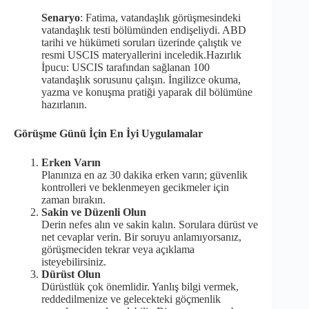
Senaryo
: Fatima, vatandaşlık görüşmesindeki
vatandaşlık testi bölümünden endişeliydi. ABD
tarihi ve hükümeti soruları üzerinde çalıştık ve
resmi USCIS materyallerini inceledik.Hazırlık
İpucu: USCIS tarafından sağlanan 100
vatandaşlık sorusunu çalışın. İngilizce okuma,
yazma ve konuşma pratiği yaparak dil bölümüne
hazırlanın.
Görüşme Günü İçin En İyi Uygulamalar
Erken Varın
Planınıza en az 30 dakika erken varın; güvenlik
kontrolleri ve beklenmeyen gecikmeler için
zaman bırakın.
Sakin ve Düzenli Olun
Derin nefes alın ve sakin kalın. Sorulara dürüst ve
net cevaplar verin. Bir soruyu anlamıyorsanız,
görüşmeciden tekrar veya açıklama
isteyebilirsiniz.
Dürüst Olun
Dürüstlük çok önemlidir. Yanlış bilgi vermek,
reddedilmenize ve gelecekteki göçmenlik