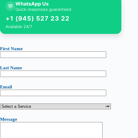
WhatsApp Us
💬
Quick responses guaranteed
+1 (945) 527 23 22
Available 24/7
First Name
Last Name
Email
Message