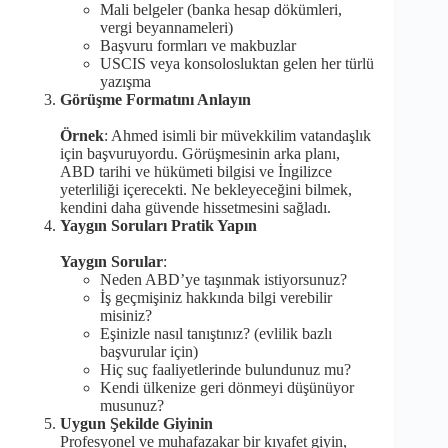
Mali belgeler (banka hesap dökümleri,
vergi beyannameleri)
Başvuru formları ve makbuzlar
USCIS veya konsolosluktan gelen her türlü
yazışma
Görüşme Formatını Anlayın
Örnek
: Ahmed isimli bir müvekkilim vatandaşlık
için başvuruyordu. Görüşmesinin arka planı,
ABD tarihi ve hükümeti bilgisi ve İngilizce
yeterliliği içerecekti. Ne bekleyeceğini bilmek,
kendini daha güvende hissetmesini sağladı.
Yaygın Soruları Pratik Yapın
Yaygın Sorular
:
Neden ABD’ye taşınmak istiyorsunuz?
İş geçmişiniz hakkında bilgi verebilir
misiniz?
Eşinizle nasıl tanıştınız? (evlilik bazlı
başvurular için)
Hiç suç faaliyetlerinde bulundunuz mu?
Kendi ülkenize geri dönmeyi düşünüyor
musunuz?
Uygun Şekilde Giyinin
Profesyonel ve muhafazakar bir kıyafet giyin,