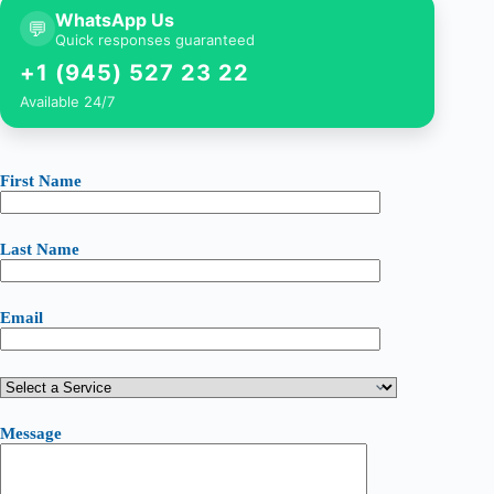
WhatsApp Us
💬
Quick responses guaranteed
+1 (945) 527 23 22
Available 24/7
First Name
Last Name
Email
Message