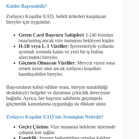
Kimler Başvurabilir?
Zorlayıcı Koşullar EAD, belirli kriterleri karşılayan
bireyler için uygundur:
Green Card Başvuru Sahipleri
: I-140 formları
onaylanmış ancak vize numarası bekleyen kişiler.
H-1B veya L-1 Vizeliler
: İşverenleriyle yollarını
ayırmak zorunda kalan ve yeni bir iş bulma
sürecindeki bireyler.
Göçmen Olmayan Vizeliler
: Mevcut vizesi sona
ermek üzere olan ancak zorlayıcı koşulları
kanıtlayabilen bireyler.
Başvuruların kabul edilme oranı, bireyin sunabildiği
destekleyici belgeler ve durumun çekicilik derecesine
bağlıdır. Ayrıca, her başvuru sahibinin geçmişteki
göçmenlik kanunlarına uygunluğu da dikkate alınır.
Zorlayıcı Koşullar EAD’nin Avantajları Nelerdir?
Geçici Çözüm
: Vize numarası bekleme süresinde
çalışma izni sağlar.
Esneklik
: İşveren bağımlılığını ortadan kaldırır