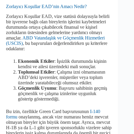
Zorlayıcı Koşullar EAD’nin Amacı Nedir?
Zorlayıcı Koşullar EAD, vize statüsü dolayısıyla belirli
bir işverene bağlı olan bireylerin işlerini kaybetmeleri
durumunda ortaya çıkabilecek finansal ve kişisel
zorlukların üstesinden gelmelerine yardımcı olmayı
amaçlar.
ABD Vatandaşlık ve Göçmenlik Hizmetleri
(USCIS)
, bu başvuruları değerlendirirken şu kriterlere
odaklanır:
Ekonomik Etkiler
: İşsizlik durumunda kişinin
kendisi ve ailesi üzerindeki mali sonuçlar.
Toplumsal Etkiler
: Çalışma izni olmamasının
ABD’deki işverenler, müşteriler veya toplum
üzerinde yaratabileceği olumsuz etkiler.
Göçmenlik Uyumu
: Başvuru sahibinin geçmiş
göçmenlik ve çalışma izinlerine uygunluk
gösterip göstermediği.
Bu izin, özellikle Green Card başvurusunun
I-140
formu
onaylanmış, ancak vize numarası henüz mevcut
olmayan bireyler için büyük önem taşır. Ayrıca, mevcut
H-1B ya da L-1 gibi işveren sponsorluklu vizelere sahip
bireylerin işsiz kalma durumlarında da önemli bir geçici