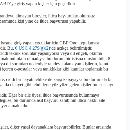
BD’ye giriş yapan kişiler için geçerlidir.
randevu almayan bireyler, iltica başvuruları olumsuz
psamında kişi yine de iltica başvurusu yapabilir.
başına giriş yapan çocuklar için CBP One uygulaması
rdir. Bu,
6 USC § 279(g)(2)
‘de açıkça belirtilmiştir.
ciddi teknik sorunlar yaşanıyorsa veya dil engeli, okuma
mak mümkün olmadıysa bu durum bir istisna oluşturabilir. 8
eya dil sorunları nedeniyle randevu alamayan kişilerin, kanıt
i içeren e-postalar veya tanıklıklar gibi kanıtlar toplamak bu
ciddi bir hayati tehlike ile karşı karşıyaysa bu durum da bir
ya da cinayet gibi tehditlerle yüz yüze gelen kişiler bu istisnayı
ilidir. Eğer bir aile üyesi iltica başvurusunda bulunmaya
eğilse, bu durumda asıl başvuru sahibinin iltica hakkı aile
 yer almaktadır.
r, diğer yasal dayanaklara başvurabilirler. Bunlar arasında