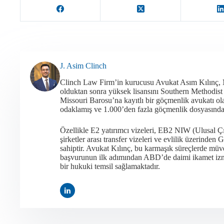
J. Asim Clinch
Clinch Law Firm’in kurucusu Avukat Asım Kılınç,
olduktan sonra yüksek lisansını Southern Methodis
Missouri Barosu’na kayıtlı bir göçmenlik avukatı 
odaklamış ve 1.000’den fazla göçmenlik dosyasında a
Özellikle E2 yatırımcı vizeleri, EB2 NIW (Ulusal Ç
şirketler arası transfer vizeleri ve evlilik üzerind
sahiptir. Avukat Kılınç, bu karmaşık süreçlerde müvek
başvurunun ilk adımından ABD’de daimi ikamet iznin
bir hukuki temsil sağlamaktadır.