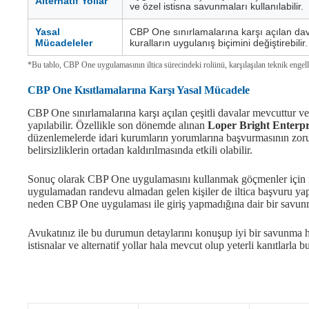
Alternatif Yollar
ve özel istisna savunmaları kullanılabilir.
Yasal
CBP One sınırlamalarına karşı açılan da
Mücadeleler
kuralların uygulanış biçimini değiştirebilir.
*Bu tablo, CBP One uygulamasının iltica sürecindeki rolünü, karşılaşılan teknik engelleri
CBP One Kısıtlamalarına Karşı Yasal Mücadele
CBP One sınırlamalarına karşı açılan çeşitli davalar mevcuttur 
yapılabilir. Özellikle son dönemde alınan
Loper Bright Enterpr
düzenlemelerde idari kurumların yorumlarına başvurmasının zorunlu 
belirsizliklerin ortadan kaldırılmasında etkili olabilir.
Sonuç olarak CBP One uygulamasını kullanmak göçmenler için il
uygulamadan randevu almadan gelen kişiler de iltica başvuru ya
neden CBP One uygulaması ile giriş yapmadığına dair bir savun
Avukatınız ile bu durumun detaylarını konuşup iyi bir savunma h
istisnalar ve alternatif yollar hala mevcut olup yeterli kanıtlarla bu