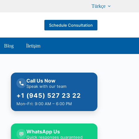
Türkçe
Schedule Consultation
Blog
İletişim
Call Us Now
Speak with our team
+1 (945) 527 23 22
Mon–Fri: 9:00 AM – 6:00 PM
WhatsApp Us
💬
Quick responses guaranteed