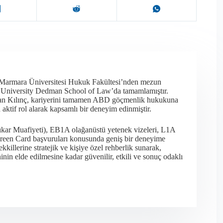
 Marmara Üniversitesi Hukuk Fakültesi’nden mezun
t University Dedman School of Law’da tamamlamıştır.
olan Kılınç, kariyerini tamamen ABD göçmenlik hukukuna
ktif rol alarak kapsamlı bir deneyim edinmiştir.​
ıkar Muafiyeti), EB1A olağanüstü yetenek vizeleri, L1A
en Green Card başvuruları konusunda geniş bir deneyime
killerine stratejik ve kişiye özel rehberlik sunarak,
in elde edilmesine kadar güvenilir, etkili ve sonuç odaklı