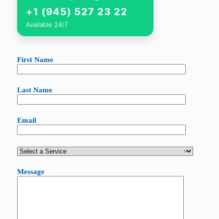
+1 (945) 527 23 22
Available 24/7
First Name
Last Name
Email
Message