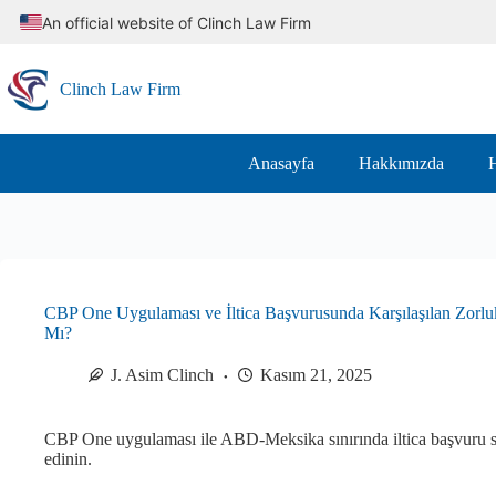
Skip
An official website of Clinch Law Firm
to
content
Clinch Law Firm
Anasayfa
Hakkımızda
H
CBP One Uygulaması ve İltica Başvurusunda Karşılaşılan Zorlu
Mı?
J. Asim Clinch
Kasım 21, 2025
CBP One uygulaması ile ABD-Meksika sınırında iltica başvuru süre
edinin.