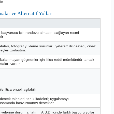
ır.
alar ve Alternatif Yollar
a başvurusu için randevu almasını sağlayan resmi
ir.
ları, fotoğraf yükleme sorunları, yetersiz dil desteği, cihaz
çleri zorlaştırır.
ullanmayan göçmenler için iltica reddi mümkündür; ancak
taları vardır.
ltica engeli aşılabilir.
destek talepleri, tanık ifadeleri; uygulamayı
apsamında başvurmanızı destekler.
yelerine durum anlatımı, A.B.D. içinde farklı başvuru yolları