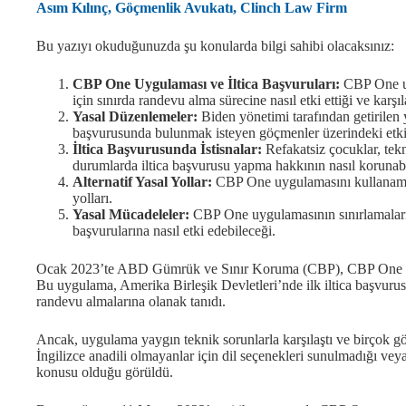
Asım Kılınç, Göçmenlik Avukatı, Clinch Law Firm
Bu yazıyı okuduğunuzda şu konularda bilgi sahibi olacaksınız:
CBP One Uygulaması ve İltica Başvuruları:
CBP One uy
için sınırda randevu alma sürecine nasıl etki ettiği ve karşıl
Yasal Düzenlemeler:
Biden yönetimi tarafından getirilen ye
başvurusunda bulunmak isteyen göçmenler üzerindeki etki
İltica Başvurusunda İstisnalar:
Refakatsiz çocuklar, teknik
durumlarda iltica başvurusu yapma hakkının nasıl korunabi
Alternatif Yasal Yollar:
CBP One uygulamasını kullanamay
yolları.
Yasal Mücadeleler:
CBP One uygulamasının sınırlamaların
başvurularına nasıl etki edebileceği.
Ocak 2023’te ABD Gümrük ve Sınır Koruma (CBP), CBP One uy
Bu uygulama, Amerika Birleşik Devletleri’nde ilk iltica başvu
randevu almalarına olanak tanıdı.
Ancak, uygulama yaygın teknik sorunlarla karşılaştı ve birçok g
İngilizce anadili olmayanlar için dil seçenekleri sunulmadığı vey
konusu olduğu görüldü.