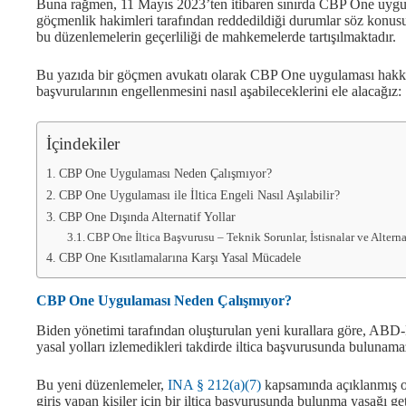
Buna rağmen, 11 Mayıs 2023’ten itibaren sınırda CBP One uygula
göçmenlik hakimleri tarafından reddedildiği durumlar söz konusu o
bu düzenlemelerin geçerliliği de mahkemelerde tartışılmaktadır.
Bu yazıda bir göçmen avukatı olarak CBP One uygulaması hakkınd
başvurularının engellenmesini nasıl aşabileceklerini ele alacağız:
İçindekiler
CBP One Uygulaması Neden Çalışmıyor?
CBP One Uygulaması ile İltica Engeli Nasıl Aşılabilir?
CBP One Dışında Alternatif Yollar
CBP One İltica Başvurusu – Teknik Sorunlar, İstisnalar ve Alterna
CBP One Kısıtlamalarına Karşı Yasal Mücadele
CBP One Uygulaması Neden Çalışmıyor?
Biden yönetimi tarafından oluşturulan yeni kurallara göre, ABD-
yasal yolları izlemedikleri takdirde iltica başvurusunda bulunama
Bu yeni düzenlemeler,
INA § 212(a)(7)
kapsamında açıklanmış o
giriş yapan kişiler için bir iltica başvurusunda bulunma yasağı g