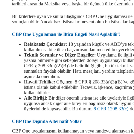
tarihleri arasında Meksika veya başka bir üçüncü ülke üzerinden A
Bu kriterlere uyan ve sınıra ulaştığında CBP One uygulaması ile 
sonuçlanabilir. Ancak bazı istisnalar mevcut olup bu istisnalar ka
CBP One Uygulaması ile İltica Engeli Nasıl Aşılabilir?
Refakatsiz Çocuklar:
18 yaşından küçük ve ABD’ye tek 
kullanılmasa bile iltica başvurusundan men edilmeyecekle
Teknik Sorunlar ve Diğer Engeller:
Uygulama ile ilgili 
yazma bilmeme gibi sebeplerden dolayı uygulamayı kullan
CFR § 208.33(a)(2)(B)’de belirtildiği gibi, bu tür teknik v
sunmaları faydalı olabilir. Hata mesajları, yardım taleplerin
aşamada önemlidir.
Hayati Tehlike:
Göçmen, 8 CFR § 208.33(a)(3)(B)’ye göre, 
istisna olarak kabul edilebilir. Tecavüz, işkence, kaçırılma 
kullanabilirler.
Aile Birliği:
Bir diğer önemli istisna ise aile üyeleriyle ilg
uygunsa ancak diğer aile bireyleri bağımsız olarak uygun d
üyelerini de kapsayabilir. Bu durum,
8 CFR 1208.33(c)
‘de
CBP One Dışında Alternatif Yollar
CBP One uygulamasını kullanamayan veya randevu alamayan kişile