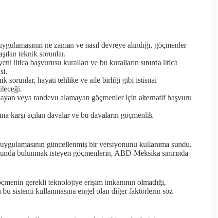
gulamasının ne zaman ve nasıl devreye alındığı, göçmenler
aşılan teknik sorunlar.
ni iltica başvurusu kuralları ve bu kuralların sınırda iltica
si.
 sorunlar, hayati tehlike ve aile birliği gibi istisnai
leceği.
an veya randevu alamayan göçmenler için alternatif başvuru
a karşı açılan davalar ve bu davaların göçmenlik
gulamasının güncellenmiş bir versiyonunu kullanıma sundu.
rusunda bulunmak isteyen göçmenlerin, ABD-Meksika sınırında
öçmenin gerekli teknolojiye erişim imkanının olmadığı,
a bu sistemi kullanmasına engel olan diğer faktörlerin söz