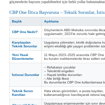
göçmenlerin başvuru yapabilmeleri için farklı yollar bulunmaktad
CBP One İltica Başvurusu – Teknik Sorunlar, İstisn
Başlık
Açıklama
Göçmenlerin ABD-Meksika sınırında iltic
CBP One Nedir?
uygulamadır; 2023’te zorunlu hale gelmişt
Karşılaşılan
Uygulama çökmeleri, kimlik doğrulama hata
Teknik Sorunlar
erişimi eksikliği gibi yaygın problemler süre
Yeni Yasal
11 Mayıs 2023–2025 arasında CBP One k
Düzenlemeler
bu kuralın mahkemelerde itiraz edilen nok
– Refakatsiz çocuklar
– Teknik/dil engelleri
İstisnai Durumlar
– Hayati tehlike durumları
– Aile birliği ilkesi
Bu durumlarda CBP One kullanılamasa bile i
Teknik Sorun
Hata ekran görüntüleri, e-posta kayıtları, 
Kanıtları
kullanamadığınızı kanıtlayarak istisna k
Uygulamaya erişemeyenler için sınır devri