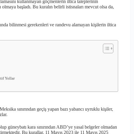
masını kullanmayan göçmenlerin iltica taleplerinin
lmaya başladı. Bu kuralın belirli istisnaları mevcut olsa da,
a bilinmesi gerekenleri ve randevu alamayan kişilerin iltica
tif Yollar
Meksika sınırından geçiş yapan bazı yabancı uyruklu kişiler,
zlar.
lup güneybatı kara sınırından ABD’ye yasal belgeler olmadan
etirmektedir. Bu kurallar, 11 Mayıs 2023 ile 11 Mayıs 2025