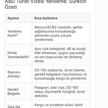
ABD Turist Vizesi Yenileme: Sürecin
Özeti
Aşama
Kısa Açıklama
Mevcut B1/B2 vizesinin, şartlar
Yenileme
sağlanıyorsa konsolosluğa
Nedir?
gitmeden posta yoluyla
yenilenmesi.
Aynı vize kategorisi, 48 ay kuralı,
Kimler
ihlal olmaması, uygun yaş aralığı
Yararlanabilir?
ve son başvuruda ret almamış
olmak.
DS-160 doldurma, ücret ödeme,
Başvuru
gerekli belgelerin hazırlanması ve
Adımları
konsolosluğa kargo ile gönderimi.
Pasaport, eski vize, DS-160
Gerekli
onayı, biyometrik fotoğraf, ücret
Belgeler
dekontu.
Kargo ve inceleme süreci dahil
Süre Ne