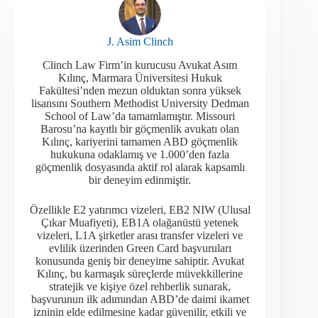
J. Asim Clinch
Clinch Law Firm’in kurucusu Avukat Asım
Kılınç, Marmara Üniversitesi Hukuk
Fakültesi’nden mezun olduktan sonra yüksek
lisansını Southern Methodist University Dedman
School of Law’da tamamlamıştır. Missouri
Barosu’na kayıtlı bir göçmenlik avukatı olan
Kılınç, kariyerini tamamen ABD göçmenlik
hukukuna odaklamış ve 1.000’den fazla
göçmenlik dosyasında aktif rol alarak kapsamlı
bir deneyim edinmiştir.​
Özellikle E2 yatırımcı vizeleri, EB2 NIW (Ulusal
Çıkar Muafiyeti), EB1A olağanüstü yetenek
vizeleri, L1A şirketler arası transfer vizeleri ve
evlilik üzerinden Green Card başvuruları
konusunda geniş bir deneyime sahiptir. Avukat
Kılınç, bu karmaşık süreçlerde müvekkillerine
stratejik ve kişiye özel rehberlik sunarak,
başvurunun ilk adımından ABD’de daimi ikamet
izninin elde edilmesine kadar güvenilir, etkili ve