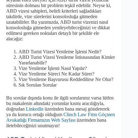
süresinin dolması bir problem teşkil edebilir. Neyse ki,
ABD vizesi sahipleri, belirli kriterleri sağladıkları
takdirde, vize sürelerini konsolosluğa gitmeden
uzatabilirler. Bu yazımızda, ABD turist vizenizi nasıl
konsolosluğa gitmeden yenileyebileceğinizi ve dikkat
edilmesi gereken noktaları detaylı bir şekilde ele
alacağız:
ABD Turist Vizesi Yenileme İşlemi Nedir?
ABD Turist Vizesi Yenileme İstisnasından Kimler
Yararlanabilir?
Vize Yenileme İşlemi Nasıl Yapılır?
Vize Yenileme Süreci Ne Kadar Sürer?
Vize Yenileme Başvurusu Reddedilirse Ne Olur?
Sık Sorulan Sorular
Bu sorular dışında konu ile ilgili sorularınız varsa lütfen
bu makalenin altındaki yorumlar kısmı aracılığıyla,
doğrudan
Linkedln
üzerinden bana mesaj göndererek
ya da kurucu ortağı olduğum
Clinch Law Firm Göçmen
Avukatlığı Firmamızın Web Sayfası
üzerinden bana
iletebileceğinizi unutmayın!