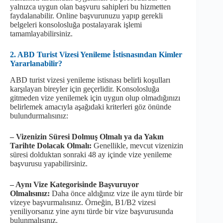
yalnızca uygun olan başvuru sahipleri bu hizmetten
faydalanabilir. Online başvurunuzu yapıp gerekli
belgeleri konsolosluğa postalayarak işlemi
tamamlayabilirsiniz.
2. ABD Turist Vizesi Yenileme İstisnasından Kimler
Yararlanabilir?
ABD turist vizesi yenileme istisnası belirli koşulları
karşılayan bireyler için geçerlidir. Konsolosluğa
gitmeden vize yenilemek için uygun olup olmadığınızı
belirlemek amacıyla aşağıdaki kriterleri göz önünde
bulundurmalısınız:
– Vizenizin Süresi Dolmuş Olmalı ya da Yakın
Tarihte Dolacak Olmalı:
Genellikle, mevcut vizenizin
süresi dolduktan sonraki 48 ay içinde vize yenileme
başvurusu yapabilirsiniz.
– Aynı Vize Kategorisinde Başvuruyor
Olmalısınız:
Daha önce aldığınız vize ile aynı türde bir
vizeye başvurmalısınız. Örneğin, B1/B2 vizesi
yeniliyorsanız yine aynı türde bir vize başvurusunda
bulunmalısınız.