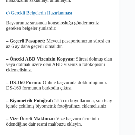
makbuzunu saklamayı unutmayın.
c) Gerekli Belgelerin Hazırlanması
Başvurunuz sırasında konsolosluğa göndermeniz
gereken belgeler şunlardır:
– Geçerli Pasaport:
Mevcut pasaportunuzun süresi en
az 6 ay daha geçerli olmalıdır.
– Önceki ABD Vizenizin Kopyası:
Süresi dolmuş olan
veya dolmak üzere olan ABD vizenizin fotokopisini
eklemelisiniz.
– DS-160 Formu:
Online başvuruda doldurduğunuz
DS-160 formunun barkodlu çıktısı.
– Biyometrik Fotoğraf:
5×5 cm boyutlarında, son 6 ay
içinde çekilmiş biyometrik fotoğrafınızı eklemelisiniz.
– Vize Ücreti Makbuzu:
Vize başvuru ücretinin
ödendiğine dair resmi makbuzu ekleyin.