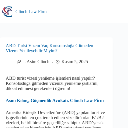
Skip
to
Clinch Law Firm
content
ABD Turist Vizem Var, Konsolosluğa Gitmeden
Vizemi Yenileyebilir Miyim?
J. Asim Clinch
Kasım 5, 2025
ABD turist vizesi yenileme işlemleri nasıl yapılır?
Konsolosluğa gitmeden vizenizi yenileme şartlarını,
dikkat edilmesi gerekenleri öğrenin!
Asım Kılınç, Göçmenlik Avukatı, Clinch Law Firm
Amerika Birleşik Devletleri’ne (ABD) yapılan turist ve
iş gezilerinin en çok tercih edilen vize türü olan B1/B2
vizeleri, belirli bir süre geçerliliğe sahiptir. ABD’ye sık
seyahat eden bireyler için ABD turist vizesi yenileme