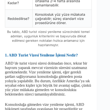
ortalama 2–4 hafta arasında
Kadar?
tamamlanabilir.
Konsolosluk yüz yüze mülakata
Reddedilirse?
çağırabilir; süreç standart vize
prosedürüne döner.
Bu tablo, ABD turist vizesi yenileme sürecindeki temel
adımları, uygunluk kriterlerini ve başvuruda dikkat
edilmesi gereken noktaları hızlıca anlamanız için
hazırlanmıştır.
1. ABD Turist Vizesi Yenileme İşlemi Nedir?
ABD’de turist vizesi süresi dolmadan önce, tekrar bir
başvuru yaparak mevcut vizenizin süresini uzatmanız
gerekmektedir. Vize yenileme işlemi, eğer gerekli
şartları sağlıyorsanız konsolosluğa gitmeden posta
yoluyla yapılabilir. Bu durum, özellikle Amerika’ya sık
seyahat eden kişiler için büyük bir avantaj sağlar, çünkü
yüz yüze mülakata girmeden ve konsoloslukta
beklemeden süreci tamamlayabilirsiniz.
Konsolosluğa gitmeden vize yenileme işlemi, ABD
hükümeti tarafından uygulanan bir prosedürdür ve